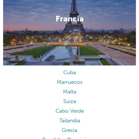
Francia
Cuba
Marruecos
Malta
Suiza
Cabo Verde
Tailandia
Grecia