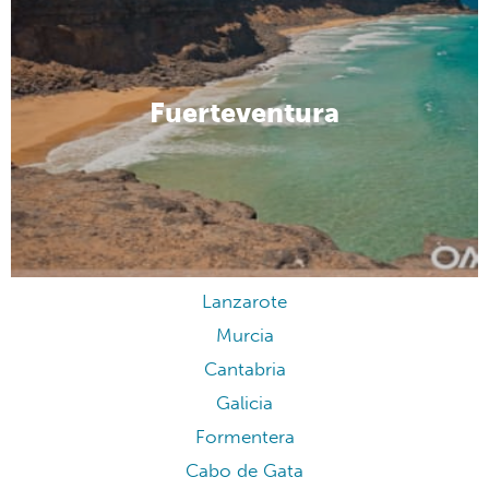
Fuerteventura
Lanzarote
Murcia
Cantabria
Galicia
Formentera
Cabo de Gata