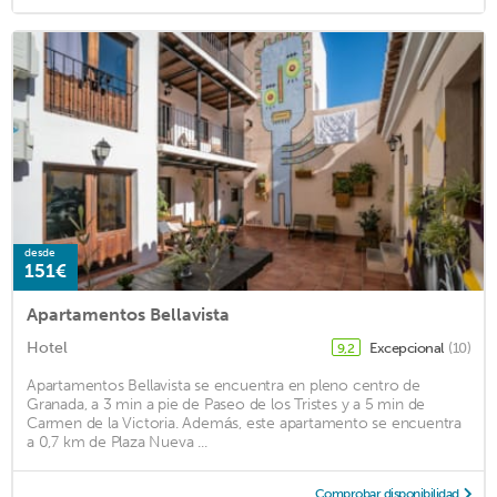
desde
151€
Apartamentos Bellavista
Hotel
Excepcional
(10)
9,2
Apartamentos Bellavista se encuentra en pleno centro de
Granada, a 3 min a pie de Paseo de los Tristes y a 5 min de
Carmen de la Victoria. Además, este apartamento se encuentra
a 0,7 km de Plaza Nueva ...
Comprobar disponibilidad