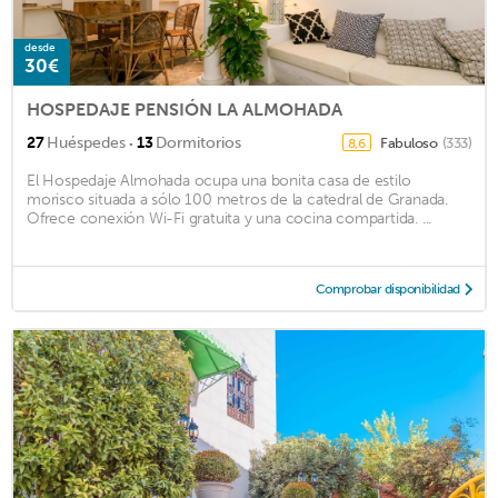
desde
30€
HOSPEDAJE PENSIÓN LA ALMOHADA
·
27
Huéspedes
13
Dormitorios
Fabuloso
(333)
8,6
El Hospedaje Almohada ocupa una bonita casa de estilo
morisco situada a sólo 100 metros de la catedral de Granada.
Ofrece conexión Wi-Fi gratuita y una cocina compartida. ...
Comprobar disponibilidad