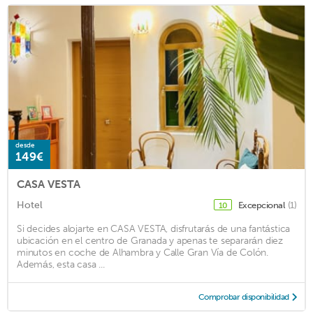
desde
149€
CASA VESTA
Hotel
Excepcional
(1)
10
Si decides alojarte en CASA VESTA, disfrutarás de una fantástica
ubicación en el centro de Granada y apenas te separarán diez
minutos en coche de Alhambra y Calle Gran Vía de Colón.
Además, esta casa ...
Comprobar disponibilidad