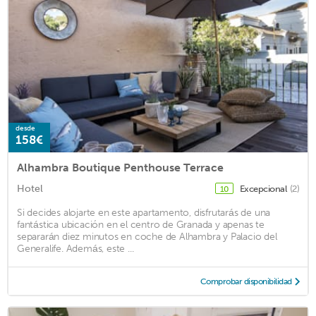
desde
158€
Alhambra Boutique Penthouse Terrace
Hotel
Excepcional
(2)
10
Si decides alojarte en este apartamento, disfrutarás de una
fantástica ubicación en el centro de Granada y apenas te
separarán diez minutos en coche de Alhambra y Palacio del
Generalife. Además, este ...
Comprobar disponibilidad