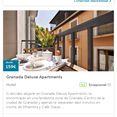
Comprobar disponibilidad
desde
159€
Granada Deluxe Apartments
Hotel
Excepcional
(5)
9,2
Si decides alojarte en Granada Deluxe Apartments, te
encontrarás en una fantástica zona de Granada (Centro de la
ciudad de Granada) y apenas te separarán diez minutos en
coche de Alhambra y Calle Navas. ...