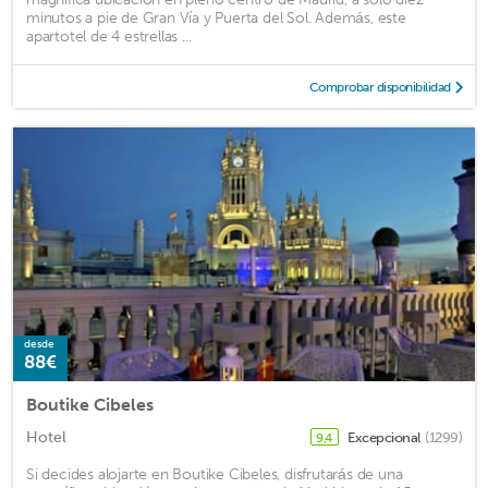
minutos a pie de Gran Vía y Puerta del Sol. Además, este
apartotel de 4 estrellas ...
Comprobar disponibilidad
desde
88€
Boutike Cibeles
Hotel
Excepcional
(1299)
9,4
Si decides alojarte en Boutike Cibeles, disfrutarás de una