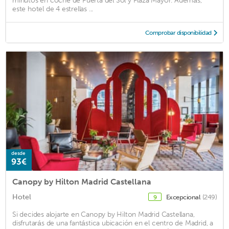
minutos en coche de Puerta del Sol y Plaza Mayor. Además,
este hotel de 4 estrellas ...
Comprobar disponibilidad
desde
93€
Canopy by Hilton Madrid Castellana
Hotel
Excepcional
(249)
9
Si decides alojarte en Canopy by Hilton Madrid Castellana,
disfrutarás de una fantástica ubicación en el centro de Madrid, a