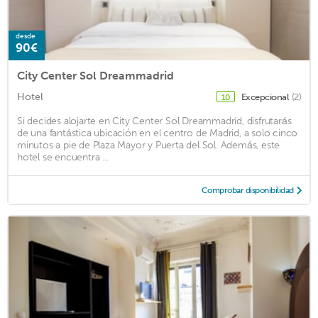
desde
90€
City Center Sol Dreammadrid
Hotel
Excepcional
(2)
10
Si decides alojarte en City Center Sol Dreammadrid, disfrutarás
de una fantástica ubicación en el centro de Madrid, a solo cinco
minutos a pie de Plaza Mayor y Puerta del Sol. Además, este
hotel se encuentra ...
Comprobar disponibilidad