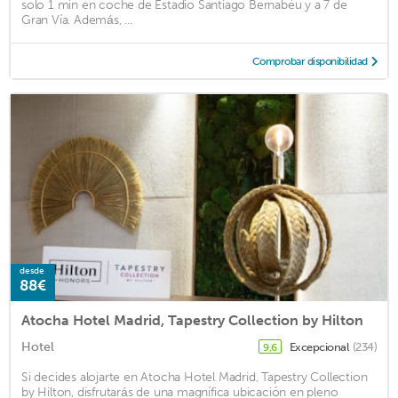
solo 1 min en coche de Estadio Santiago Bernabéu y a 7 de
Gran Vía. Además, ...
Comprobar disponibilidad
desde
88€
Atocha Hotel Madrid, Tapestry Collection by Hilton
Hotel
Excepcional
(234)
9,6
Si decides alojarte en Atocha Hotel Madrid, Tapestry Collection
by Hilton, disfrutarás de una magnífica ubicación en pleno