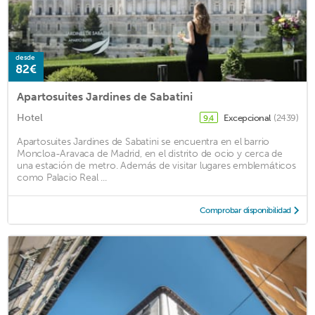
desde
82€
Apartosuites Jardines de Sabatini
Hotel
Excepcional
(2439)
9,4
Apartosuites Jardines de Sabatini se encuentra en el barrio
Moncloa-Aravaca de Madrid, en el distrito de ocio y cerca de
una estación de metro. Además de visitar lugares emblemáticos
como Palacio Real ...
Comprobar disponibilidad