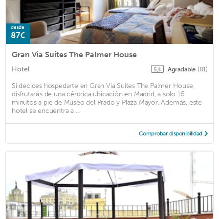
desde
87€
Gran Via Suites The Palmer House
Hotel
Agradable
(81)
5,4
Si decides hospedarte en Gran Via Suites The Palmer House,
disfrutarás de una céntrica ubicación en Madrid, a solo 15
minutos a pie de Museo del Prado y Plaza Mayor. Además, este
hotel se encuentra a ...
Comprobar disponibilidad