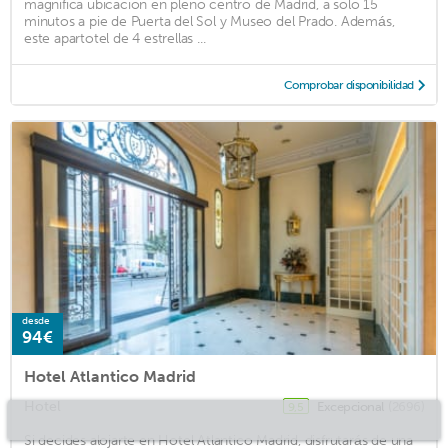
magnífica ubicación en pleno centro de Madrid, a solo 15
minutos a pie de Puerta del Sol y Museo del Prado. Además,
este apartotel de 4 estrellas ...
Comprobar disponibilidad
desde
94€
Hotel Atlantico Madrid
Hotel
Excepcional
(2696)
9,5
Si decides alojarte en Hotel Atlantico Madrid, disfrutarás de una