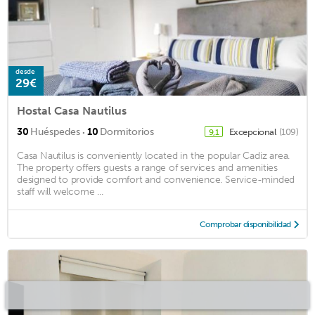
desde
29€
Hostal Casa Nautilus
·
30
Huéspedes
10
Dormitorios
Excepcional
(109)
9,1
Casa Nautilus is conveniently located in the popular Cadiz area.
The property offers guests a range of services and amenities
designed to provide comfort and convenience. Service-minded
staff will welcome ...
Comprobar disponibilidad