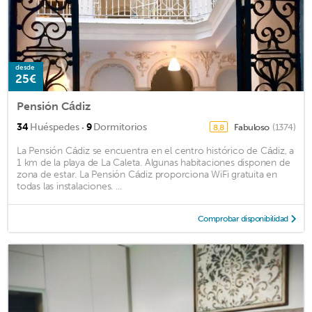
desde
25€
Pensión Cádiz
·
34
Huéspedes
9
Dormitorios
Fabuloso
(1374)
8,8
La Pensión Cádiz se encuentra en el centro histórico de Cádiz, a
1 km de la playa de La Caleta. Algunas habitaciones disponen de
zona de estar. La Pensión Cádiz proporciona WiFi gratuita en
todas las instalaciones. ...
Comprobar disponibilidad