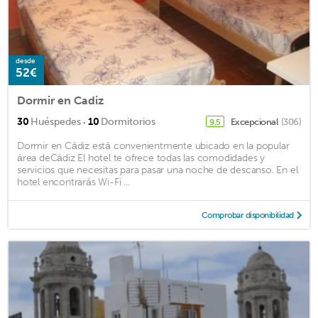
desde
52€
Dormir en Cadiz
·
30
Huéspedes
10
Dormitorios
Excepcional
(306)
9,5
Dormir en Cádiz está convenientmente ubicado en la popular
área deCádiz El hotel te ofrece todas las comodidades y
servicios que necesitas para pasar una noche de descanso. En el
hotel encontrarás Wi-Fi ...
Comprobar disponibilidad