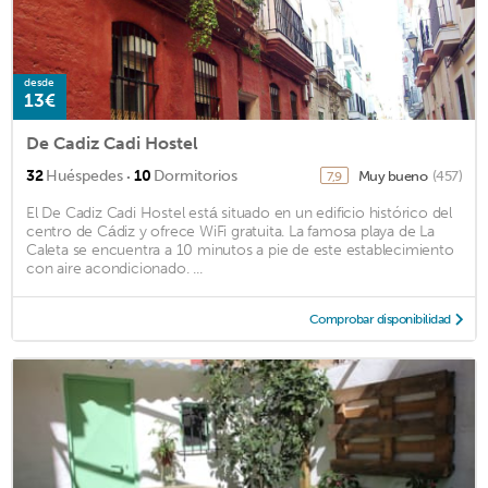
desde
13€
De Cadiz Cadi Hostel
·
32
Huéspedes
10
Dormitorios
Muy bueno
(457)
7,9
El De Cadiz Cadi Hostel está situado en un edificio histórico del
centro de Cádiz y ofrece WiFi gratuita. La famosa playa de La
Caleta se encuentra a 10 minutos a pie de este establecimiento
con aire acondicionado. ...
Comprobar disponibilidad