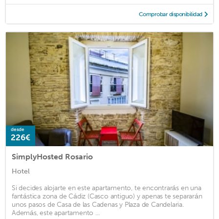
Comprobar disponibilidad
desde
226€
SimplyHosted Rosario
Hotel
Si decides alojarte en este apartamento, te encontrarás en una
fantástica zona de Cádiz (Casco antiguo) y apenas te separarán
unos pasos de Casa de las Cadenas y Plaza de Candelaria.
Además, este apartamento ...