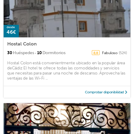
desde
46€
Hostal Colon
·
30
Huéspedes
10
Dormitorios
Fabuloso
(524)
8,8
Hostal Colon está convenientmente ubicado en la popular área
deCádiz El hotel te ofrece todas las comodidades y servicios
que necesitas para pasar una noche de descanso. Aprovecha las
ventajas de las Wi-Fi ...
Comprobar disponibilidad