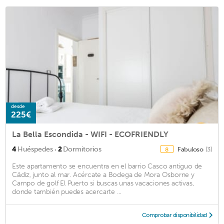
desde
225€
La Bella Escondida - WIFI - ECOFRIENDLY
·
4
Huéspedes
2
Dormitorios
Fabuloso
(3)
8
Este apartamento se encuentra en el barrio Casco antiguo de
Cádiz, junto al mar. Acércate a Bodega de Mora Osborne y
Campo de golf El Puerto si buscas unas vacaciones activas,
donde también puedes acercarte ...
Comprobar disponibilidad