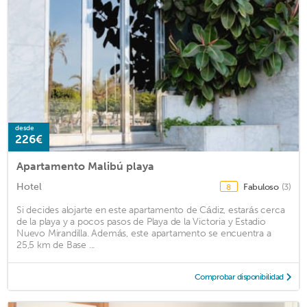
desde
226€
Apartamento Malibú playa
Hotel
Fabuloso
(3)
8
Si decides alojarte en este apartamento de Cádiz, estarás cerca
de la playa y a pocos pasos de Playa de la Victoria y Estadio
Nuevo Mirandilla. Además, este apartamento se encuentra a
25,5 km de Base ...
Comprobar disponibilidad