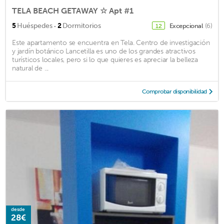
TELA BEACH GETAWAY ☆ Apt #1
·
5
Huéspedes
2
Dormitorios
Excepcional
(6)
12
Este apartamento se encuentra en Tela. Centro de investigación
y jardín botánico Lancetilla es uno de los grandes atractivos
turísticos locales, pero si lo que quieres es apreciar la belleza
natural de ...
Comprobar disponibilidad
desde
28€