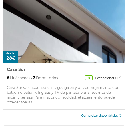
desde
28€
Casa Sur
·
8
Huéspedes
3
Dormitorios
Excepcional
(45)
9,8
Casa Sur se encuentra en Tegucigalpa y ofrece alojamiento con
balcón o patio, wifi gratis y TV de pantalla plana, además de
jardín y terraza. Para mayor comodidad, el alojamiento puede
ofrecer toallas ...
Comprobar disponibilidad