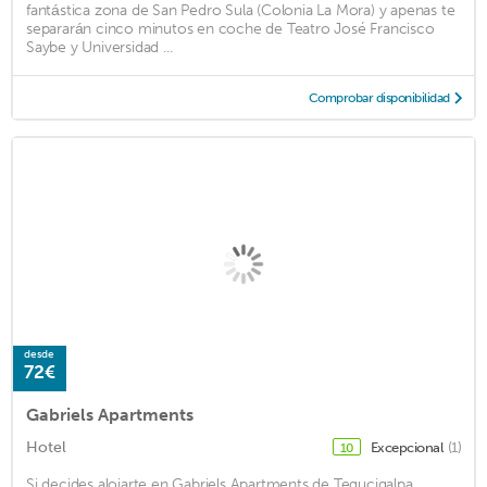
fantástica zona de San Pedro Sula (Colonia La Mora) y apenas te
separarán cinco minutos en coche de Teatro José Francisco
Saybe y Universidad ...
Comprobar disponibilidad
desde
72€
Gabriels Apartments
Hotel
Excepcional
(1)
10
Si decides alojarte en Gabriels Apartments de Tegucigalpa,