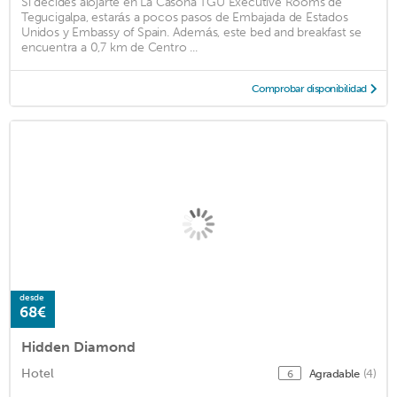
Si decides alojarte en La Casona TGU Executive Rooms de
Tegucigalpa, estarás a pocos pasos de Embajada de Estados
Unidos y Embassy of Spain. Además, este bed and breakfast se
encuentra a 0,7 km de Centro ...
Comprobar disponibilidad
desde
68€
Hidden Diamond
Hotel
Agradable
(4)
6