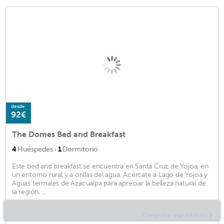
desde
92€
The Domes Bed and Breakfast
·
4
Huéspedes
1
Dormitorio
Este bed and breakfast se encuentra en Santa Cruz de Yojoa, en
un entorno rural y a orillas del agua. Acércate a Lago de Yojoa y
Aguas termales de Azacualpa para apreciar la belleza natural de
la región. ...
Comprobar disponibilidad