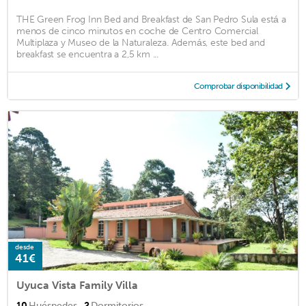
THE Green Frog Inn Bed and Breakfast de San Pedro Sula está a
menos de cinco minutos en coche de Centro Comercial
Multiplaza y Museo de la Naturaleza. Además, este bed and
breakfast se encuentra a 2,5 km ...
Comprobar disponibilidad
desde
41€
Uyuca Vista Family Villa
10
Huéspedes
2
Dormitorios