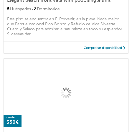
Elegant beach front Villa with pool, single unit
·
5
Huéspedes
2
Dormitorios
Este piso se encuentra en El Porvenir, en la playa. Nada mejor
que Parque nacional Pico Bonito y Refugio de Vida Silvestre
Cuero y Salado para admirar la naturaleza en todo su esplendor.
Si deseas dar ...
Comprobar disponibilidad
desde
350€