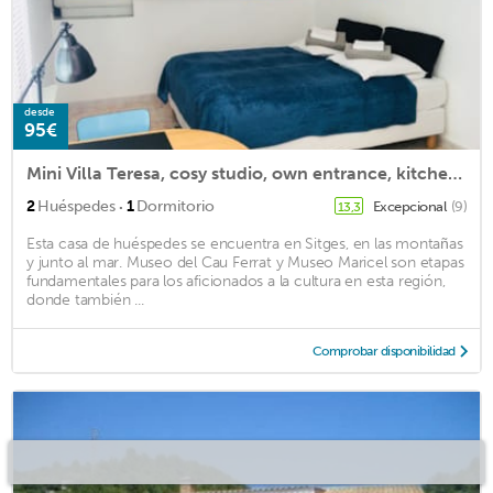
desde
95€
Mini Villa Teresa, cosy studio, own entrance, kitchen & bathroom. FREE PARKING
·
2
Huéspedes
1
Dormitorio
Excepcional
(9)
13,3
Esta casa de huéspedes se encuentra en Sitges, en las montañas
y junto al mar. Museo del Cau Ferrat y Museo Maricel son etapas
fundamentales para los aficionados a la cultura en esta región,
donde también ...
Comprobar disponibilidad