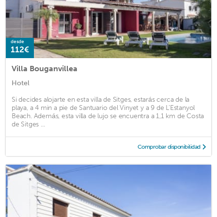
desde
112€
Villa Bouganvillea
Hotel
Si decides alojarte en esta villa de Sitges, estarás cerca de la
playa, a 4 min a pie de Santuario del Vinyet y a 9 de L'Estanyol
Beach. Además, esta villa de lujo se encuentra a 1,1 km de Costa
de Sitges ...
Comprobar disponibilidad