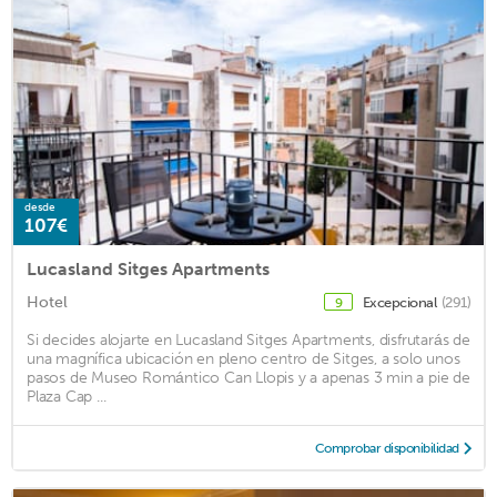
desde
107€
Lucasland Sitges Apartments
Hotel
Excepcional
(291)
9
Si decides alojarte en Lucasland Sitges Apartments, disfrutarás de
una magnífica ubicación en pleno centro de Sitges, a solo unos
pasos de Museo Romántico Can Llopis y a apenas 3 min a pie de
Plaza Cap ...
Comprobar disponibilidad