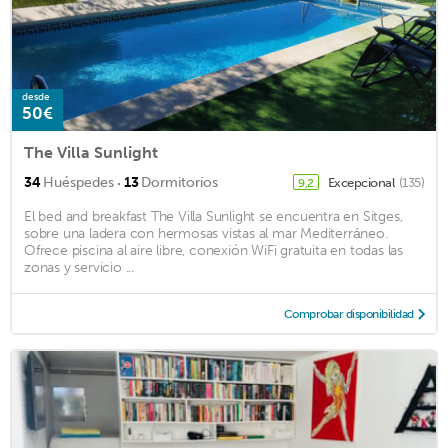
desde
50€
The Villa Sunlight
·
34
Huéspedes
13
Dormitorios
Excepcional
(135)
9,2
El bed and breakfast The Villa Sunlight se encuentra en Sitges,
sobre una ladera con hermosas vistas al mar Mediterráneo.
Ofrece piscina al aire libre, conexión WiFi gratuita en todas las
zonas y servicio ...
Comprobar disponibilidad