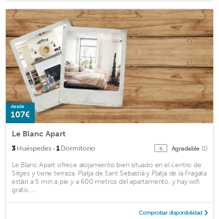
desde
107€
Le Blanc Apart
·
3
Huéspedes
1
Dormitorio
Agradable
(1)
6
Le Blanc Apart ofrece alojamiento bien situado en el centro de
Sitges y tiene terraza. Platja de Sant Sebastià y Platja de la Fragata
están a 5 min a pie y a 600 metros del apartamento, y hay wifi
gratis. ...
Comprobar disponibilidad