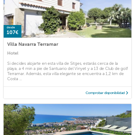
desde
107€
Villa Navarra Terramar
Hotel
Si decides alojarte en esta villa de Sitges, estarás cerca de la
playa, a 4 min a pie de Santuario del Vinyet y a 13 de Club de golf
Terramar. Además, esta villa elegante se encuentra a 1,2 km de
Costa ...
Comprobar disponibilidad