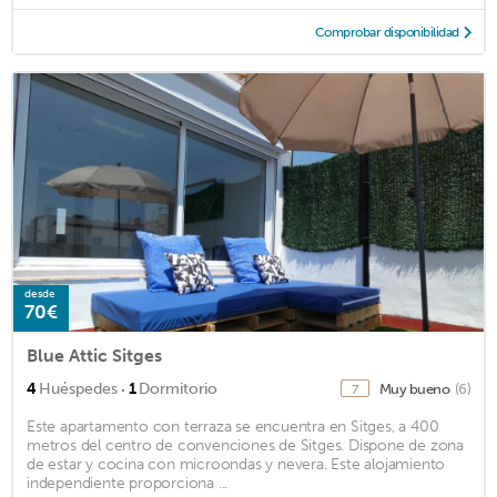
Comprobar disponibilidad
desde
70€
Blue Attic Sitges
·
4
Huéspedes
1
Dormitorio
Muy bueno
(6)
7
Este apartamento con terraza se encuentra en Sitges, a 400
metros del centro de convenciones de Sitges. Dispone de zona
de estar y cocina con microondas y nevera. Este alojamiento
independiente proporciona ...