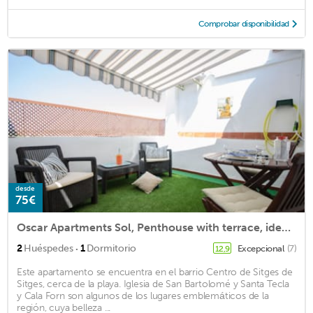
Comprobar disponibilidad
desde
75€
Oscar Apartments Sol, Penthouse with terrace, ideal couples, in the center of Sitges
·
2
Huéspedes
1
Dormitorio
Excepcional
(7)
12,9
Este apartamento se encuentra en el barrio Centro de Sitges de
Sitges, cerca de la playa. Iglesia de San Bartolomé y Santa Tecla
y Cala Forn son algunos de los lugares emblemáticos de la
región, cuya belleza ...