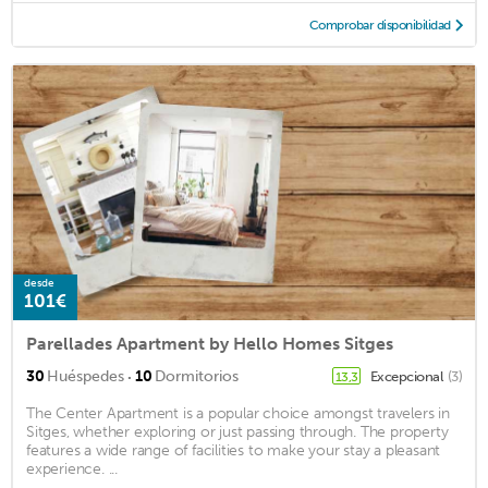
Comprobar disponibilidad
desde
101€
Parellades Apartment by Hello Homes Sitges
·
30
Huéspedes
10
Dormitorios
Excepcional
(3)
13,3
The Center Apartment is a popular choice amongst travelers in
Sitges, whether exploring or just passing through. The property
features a wide range of facilities to make your stay a pleasant
experience. ...