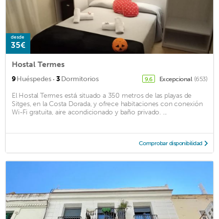
desde
35€
Hostal Termes
·
9
Huéspedes
3
Dormitorios
Excepcional
(653)
9,6
El Hostal Termes está situado a 350 metros de las playas de
Sitges, en la Costa Dorada, y ofrece habitaciones con conexión
Wi-Fi gratuita, aire acondicionado y baño privado. ...
Comprobar disponibilidad