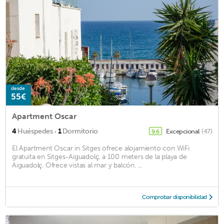
desde
55€
Apartment Oscar
·
4
Huéspedes
1
Dormitorio
Excepcional
(47)
9,6
El Apartment Oscar in Sitges ofrece alojamiento con WiFi
gratuita en Sitges-Aiguadolç, a 100 meters de la playa de
Aiguadolç. Ofrece vistas al mar y balcón. ...
Comprobar disponibilidad