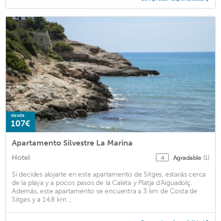
desde
107€
Apartamento Silvestre La Marina
Hotel
Agradable
(1)
4
Si decides alojarte en este apartamento de Sitges, estarás cerca
de la playa y a pocos pasos de la Caleta y Platja d'Aiguadolç.
Además, este apartamento se encuentra a 3 km de Costa de
Sitges y a 14,8 km ...