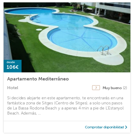
desde
106€
Apartamento Mediterráneo
Hotel
Muy bueno
(2)
7
Si decides alojarte en este apartamento, te encontrarás en una
fantástica zona de Sitges (Centro de Sitges), a solo unos pasos
de La Bassa Rodona Beach y a apenas 4 min a pie de L'Estanyol
Beach. Además, ...
Comprobar disponibilidad