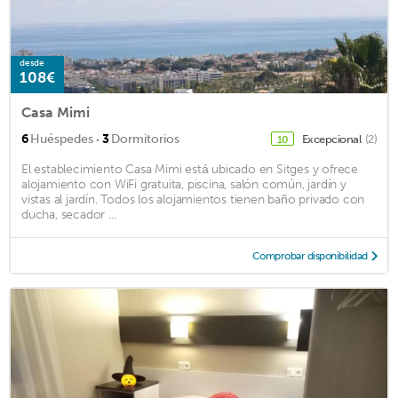
desde
108€
Casa Mimi
·
6
Huéspedes
3
Dormitorios
Excepcional
(2)
10
El establecimiento Casa Mimi está ubicado en Sitges y ofrece
alojamiento con WiFi gratuita, piscina, salón común, jardín y
vistas al jardín. Todos los alojamientos tienen baño privado con
ducha, secador ...
Comprobar disponibilidad