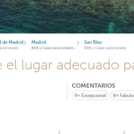
 de Madrid
Madrid
San Blas
acacionales
B&B y Casas vacacionales
B&B y Casas vacacionales
e el lugar adecuado pa
COMENTARIOS
9+
Excepcional
8+
Fabulo