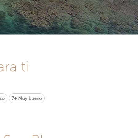
ra ti
so
7+
Muy bueno