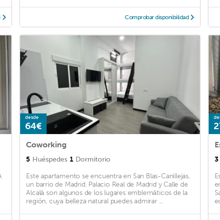
d
Comprobar disponibilidad
desde
de
64€
2
Coworking
5
Huéspedes
1
Dormitorio
3
A
Este apartamento se encuentra en San Blas-Canillejas,
E
un barrio de Madrid. Palacio Real de Madrid y Calle de
e
Alcalá son algunos de los lugares emblemáticos de la
S
región, cuya belleza natural puedes admirar ...
e