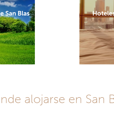
de San Blas
Hoteles
nde alojarse en San B