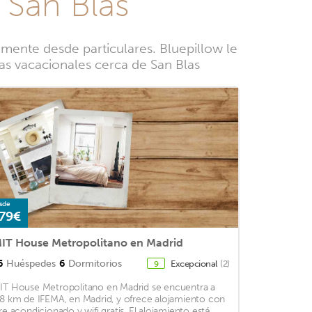
 San Blas
mente desde particulares. Bluepillow le
sas vacacionales cerca de San Blas
sde
79€
IT House Metropolitano en Madrid
6
Huéspedes
6
Dormitorios
Excepcional
(2)
9
IT House Metropolitano en Madrid se encuentra a
,8 km de IFEMA, en Madrid, y ofrece alojamiento con
ire acondicionado y wifi gratis. El alojamiento está