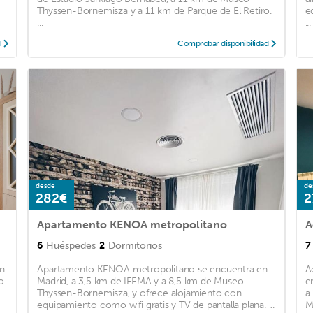
Thyssen-Bornemisza y a 11 km de Parque de El Retiro.
e
...
...
d
Comprobar disponibilidad
desde
de
282€
2
Apartamento KENOA metropolitano
A
6
Huéspedes
2
Dormitorios
7
an
Apartamento KENOA metropolitano se encuentra en
A
o
Madrid, a 3,5 km de IFEMA y a 8,5 km de Museo
e
Thyssen-Bornemisza, y ofrece alojamiento con
a
equipamiento como wifi gratis y TV de pantalla plana. ...
M