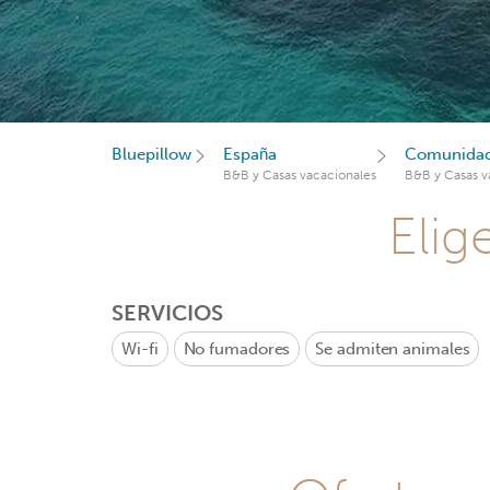
Bluepillow
España
Comunidad
B&B y Casas vacacionales
B&B y Casas v
Elig
SERVICIOS
Wi-fi
No fumadores
Se admiten animales