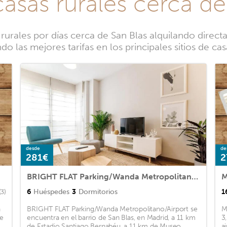
casas rurales cerca de
urales por días cerca de San Blas alquilando directa
 las mejores tarifas en los principales sitios de ca
desde
de
281€
2
BRIGHT FLAT Parking/Wanda Metropolitano/Airport
M
6
Huéspedes
3
Dormitorios
1
(3)
a
BRIGHT FLAT Parking/Wanda Metropolitano/Airport se
M
de
encuentra en el barrio de San Blas, en Madrid, a 11 km
3
de Estadio Santiago Bernabéu, a 11 km de Museo
a