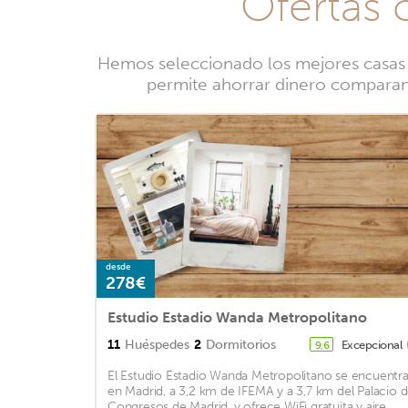
Ofertas 
Hemos seleccionado los mejores casas r
permite ahorrar dinero comparando
desde
278€
Estudio Estadio Wanda Metropolitano
11
Huéspedes
2
Dormitorios
Excepcional
9,6
El Estudio Estadio Wanda Metropolitano se encuentr
en Madrid, a 3,2 km de IFEMA y a 3,7 km del Palacio 
Congresos de Madrid, y ofrece WiFi gratuita y aire