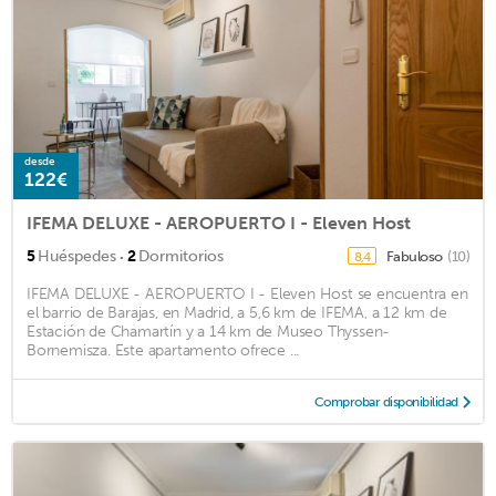
desde
122€
IFEMA DELUXE - AEROPUERTO I - Eleven Host
·
5
Huéspedes
2
Dormitorios
Fabuloso
(10)
8,4
IFEMA DELUXE - AEROPUERTO I - Eleven Host se encuentra en
el barrio de Barajas, en Madrid, a 5,6 km de IFEMA, a 12 km de
Estación de Chamartín y a 14 km de Museo Thyssen-
Bornemisza. Este apartamento ofrece ...
Comprobar disponibilidad