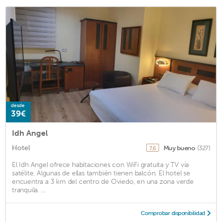
desde
39€
Idh Angel
Hotel
Muy bueno
(327)
7,6
El Idh Angel ofrece habitaciones con WiFi gratuita y TV vía
satélite. Algunas de ellas también tienen balcón. El hotel se
encuentra a 3 km del centro de Oviedo, en una zona verde
tranquila. ...
Comprobar disponibilidad