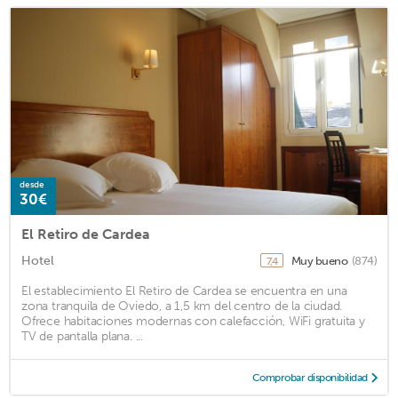
desde
30€
El Retiro de Cardea
Hotel
Muy bueno
(874)
7,4
El establecimiento El Retiro de Cardea se encuentra en una
zona tranquila de Oviedo, a 1,5 km del centro de la ciudad.
Ofrece habitaciones modernas con calefacción, WiFi gratuita y
TV de pantalla plana. ...
Comprobar disponibilidad