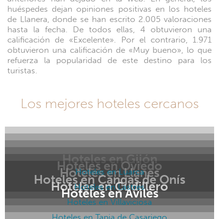
huéspedes dejan opiniones positivas en los hoteles
de Llanera, donde se han escrito 2.005 valoraciones
hasta la fecha. De todos ellas, 4 obtuvieron una
calificación de «Excelente». Por el contrario, 1.971
obtuvieron una calificación de «Muy bueno», lo que
refuerza la popularidad de este destino para los
turistas.
Los mejores hoteles cercanos
Hoteles en Gijón
Hoteles en Oviedo
Hoteles en Llanes
Hoteles en Luarca
Hoteles en Cangas de Onís
Hoteles en Cudillero
Hoteles en Lastres
Hoteles en Avilés
Hoteles en Villaviciosa
Hoteles en Tapia de Casariego