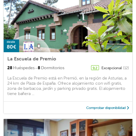
desde
80€
La Escuela de Premio
·
28
Huéspedes
8
Dormitorios
Excepcional
(12)
9,2
La Escuela de Premio está en Premió, en la región de Asturias, a
24 km de Plaza de España. Ofrece alojamiento con wifi gratis,
zona de barbacoa, jardín y parking privado gratis. El alojamiento
tiene bañera ...
Comprobar disponibilidad