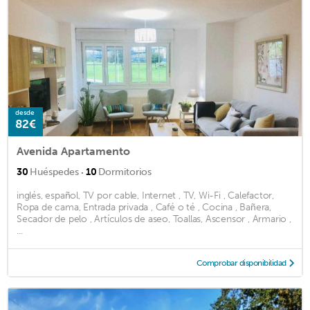
desde
82€
Avenida Apartamento
·
30
Huéspedes
10
Dormitorios
inglés, español, TV por cable, Internet , TV, Wi-Fi , Calefactor,
Ropa de cama, Entrada privada , Café o té , Cocina , Bañera,
Secador de pelo , Artículos de aseo, Toallas, Ascensor , Armario ,
...
Comprobar disponibilidad