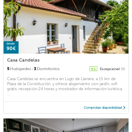
desde
90€
Casa Candelas
·
5
Huéspedes
3
Dormitorios
Excepcional
(4)
9,5
Casa Candelas se encuentra en Lugo de Llanera, a 15 km de
Plaza de la Constitución, y ofrece alojamiento con jardín, wifi
gratis, recepción 24 horas y mostrador de información turística.
...
Comprobar disponibilidad