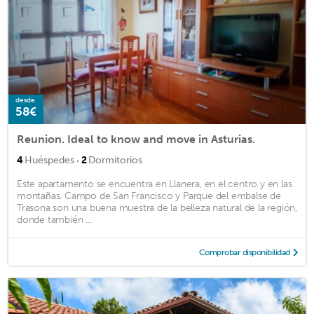
desde
58€
Reunion. Ideal to know and move in Asturias.
·
4
Huéspedes
2
Dormitorios
Este apartamento se encuentra en Llanera, en el centro y en las
montañas. Campo de San Francisco y Parque del embalse de
Trasona son una buena muestra de la belleza natural de la región,
donde también ...
Comprobar disponibilidad