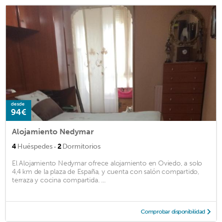
desde
94€
Alojamiento Nedymar
·
4
Huéspedes
2
Dormitorios
El Alojamiento Nedymar ofrece alojamiento en Oviedo, a solo
4,4 km de la plaza de España, y cuenta con salón compartido,
terraza y cocina compartida. ...
Comprobar disponibilidad