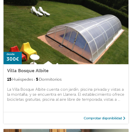
desde
300€
Villa Bosque Albite
·
15
Huéspedes
5
Dormitorios
La Villa Bosque Albite cuenta con jardín, piscina privada y vistas a
la montaña, y se encuentra en Llanera. El establecimiento ofrece
bicicletas gratuitas, piscina al aire libre de temporada, vistas a ...
Comprobar disponibilidad