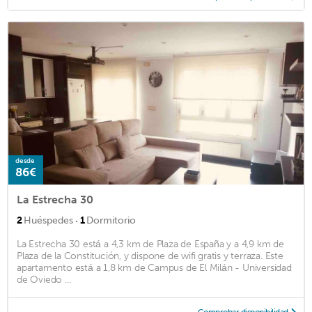
desde
86€
La Estrecha 30
·
2
Huéspedes
1
Dormitorio
La Estrecha 30 está a 4,3 km de Plaza de España y a 4,9 km de
Plaza de la Constitución, y dispone de wifi gratis y terraza. Este
apartamento está a 1,8 km de Campus de El Milán - Universidad
de Oviedo ...
Comprobar disponibilidad