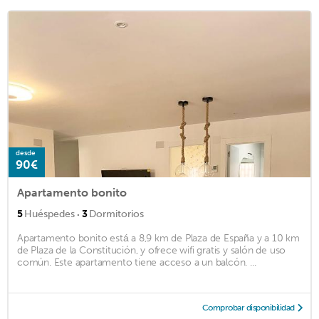
desde
90€
Apartamento bonito
·
5
Huéspedes
3
Dormitorios
Apartamento bonito está a 8,9 km de Plaza de España y a 10 km
de Plaza de la Constitución, y ofrece wifi gratis y salón de uso
común. Este apartamento tiene acceso a un balcón. ...
Comprobar disponibilidad