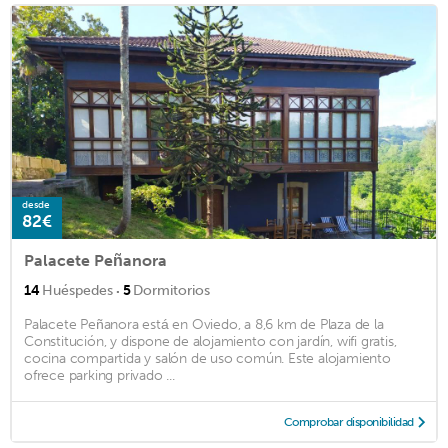
desde
82€
Palacete Peñanora
·
14
Huéspedes
5
Dormitorios
Palacete Peñanora está en Oviedo, a 8,6 km de Plaza de la
Constitución, y dispone de alojamiento con jardín, wifi gratis,
cocina compartida y salón de uso común. Este alojamiento
ofrece parking privado ...
Comprobar disponibilidad