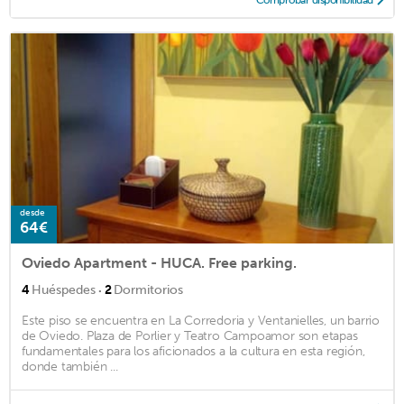
desde
64€
Oviedo Apartment - HUCA. Free parking.
·
4
Huéspedes
2
Dormitorios
Este piso se encuentra en La Corredoria y Ventanielles, un barrio
de Oviedo. Plaza de Porlier y Teatro Campoamor son etapas
fundamentales para los aficionados a la cultura en esta región,
donde también ...