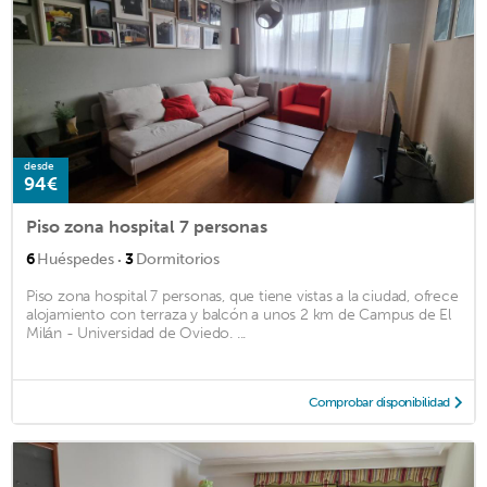
desde
94€
Piso zona hospital 7 personas
·
6
Huéspedes
3
Dormitorios
Piso zona hospital 7 personas, que tiene vistas a la ciudad, ofrece
alojamiento con terraza y balcón a unos 2 km de Campus de El
Milán - Universidad de Oviedo. ...
Comprobar disponibilidad