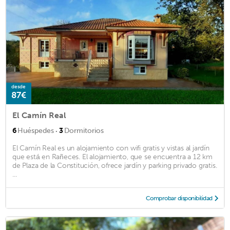
desde
87€
El Camín Real
·
6
Huéspedes
3
Dormitorios
El Camín Real es un alojamiento con wifi gratis y vistas al jardín
que está en Rañeces. El alojamiento, que se encuentra a 12 km
de Plaza de la Constitución, ofrece jardín y parking privado gratis.
...
Comprobar disponibilidad