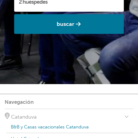
buscar
Navegación
Catanduva
B&B y Casas vacacionales Catanduva