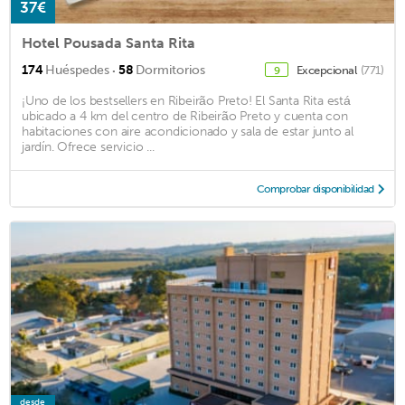
37€
Hotel Pousada Santa Rita
·
174
Huéspedes
58
Dormitorios
Excepcional
(771)
9
¡Uno de los bestsellers en Ribeirão Preto! El Santa Rita está
ubicado a 4 km del centro de Ribeirão Preto y cuenta con
habitaciones con aire acondicionado y sala de estar junto al
jardín. Ofrece servicio ...
Comprobar disponibilidad
desde