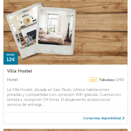
desde
12€
Villa Hostel
Hotel
Fabuloso
(240)
8,9
La Villa Hostel, situada en Sao Paulo, ofrece habitaciones
privadas y compartidas con conexión WiFi gratuita. Cuenta con
terraza y recepción 24 horas. El alojamiento proporciona
servicio de entrega ...
Comprobar disponibilidad