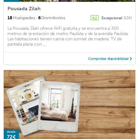
Pousada Zilah
·
18
Huéspedes
6
Dormitorios
Excepcional
(134)
9,2
La Pousada Zilah ofrece WiFi gratuita y se encuentra a 350
metros de la estación de metro Paulista y de la avenida Paulista.
Las habitaciones tienen cama con somier de madera, TV de
pantalla plana con ...
Comprobar disponibilidad
desde
72€