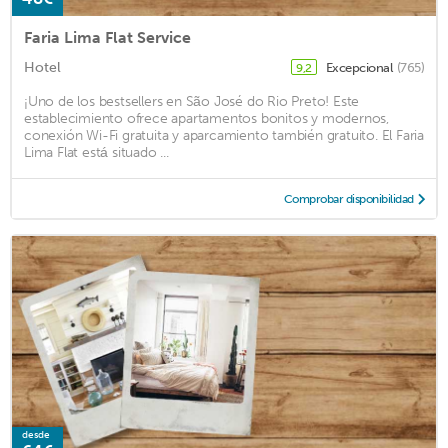
Faria Lima Flat Service
Hotel
Excepcional
(765)
9,2
¡Uno de los bestsellers en São José do Rio Preto! Este
establecimiento ofrece apartamentos bonitos y modernos,
conexión Wi-Fi gratuita y aparcamiento también gratuito. El Faria
Lima Flat está situado ...
Comprobar disponibilidad
desde