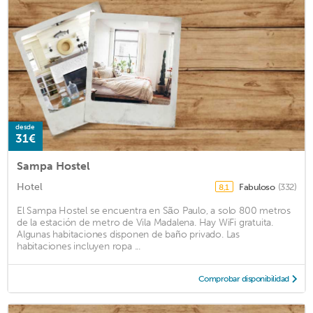
desde
31€
Sampa Hostel
Hotel
Fabuloso
(332)
8,1
El Sampa Hostel se encuentra en São Paulo, a solo 800 metros
de la estación de metro de Vila Madalena. Hay WiFi gratuita.
Algunas habitaciones disponen de baño privado. Las
habitaciones incluyen ropa ...
Comprobar disponibilidad