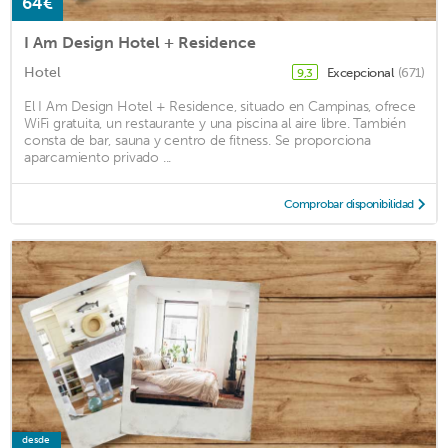
64€
I Am Design Hotel + Residence
Hotel
Excepcional
(671)
9,3
El I Am Design Hotel + Residence, situado en Campinas, ofrece
WiFi gratuita, un restaurante y una piscina al aire libre. También
consta de bar, sauna y centro de fitness. Se proporciona
aparcamiento privado ...
Comprobar disponibilidad
desde