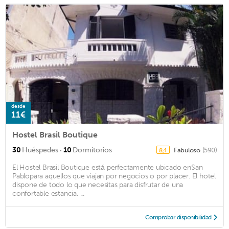
desde
11€
Hostel Brasil Boutique
·
30
Huéspedes
10
Dormitorios
Fabuloso
(590)
8,4
El Hostel Brasil Boutique está perfectamente ubicado enSan
Pablopara aquellos que viajan por negocios o por placer. El hotel
dispone de todo lo que necesitas para disfrutar de una
confortable estancia. ...
Comprobar disponibilidad