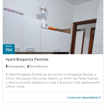
desde
70€
Apart.Bragança Paulista
·
5
Huéspedes
2
Dormitorios
El Apart.Bragança Paulista se encuentra en Bragança Paulista, a
30 km del parque Edmundo Zanoni y a 44 km de Pedra Grande,
y ofrece zona de barbacoa y vistas a la piscina. Este apartamento
ofrece vistas ...
Comprobar disponibilidad