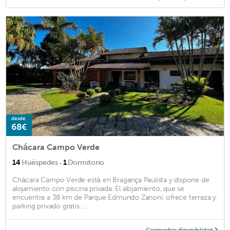
desde
68€
Chácara Campo Verde
·
14
Huéspedes
1
Dormitorio
Chácara Campo Verde está en Bragança Paulista y dispone de
alojamiento con piscina privada. El alojamiento, que se
encuentra a 38 km de Parque Edmundo Zanoni, ofrece terraza y
parking privado gratis. ...