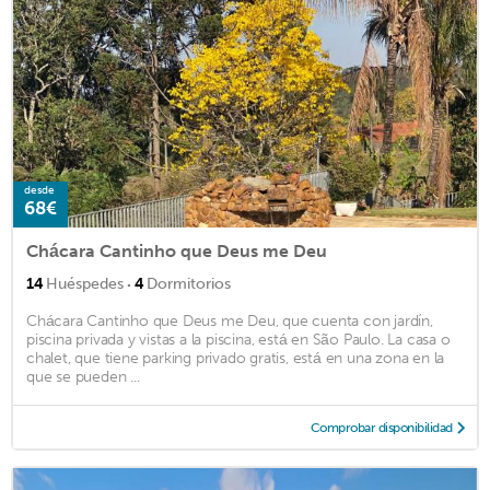
desde
68€
Chácara Cantinho que Deus me Deu
·
14
Huéspedes
4
Dormitorios
Chácara Cantinho que Deus me Deu, que cuenta con jardín,
piscina privada y vistas a la piscina, está en São Paulo. La casa o
chalet, que tiene parking privado gratis, está en una zona en la
que se pueden ...
Comprobar disponibilidad