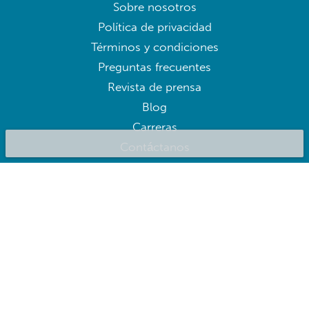
Sobre nosotros
Política de privacidad
Términos y condiciones
Preguntas frecuentes
Revista de prensa
Blog
Carreras
Contáctanos
BluepillowAI
SUSCRÍBATE
Suscríbate a nuestro newsletter para obtener las mejores
ofertas de inmediato
Síguenos en: