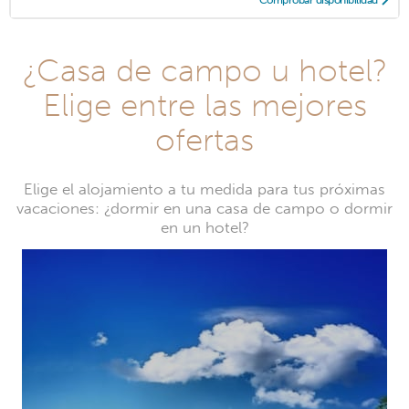
Comprobar disponibilidad
¿Casa de campo u hotel?
Elige entre las mejores
ofertas
Elige el alojamiento a tu medida para tus próximas
vacaciones: ¿dormir en una casa de campo o dormir
en un hotel?