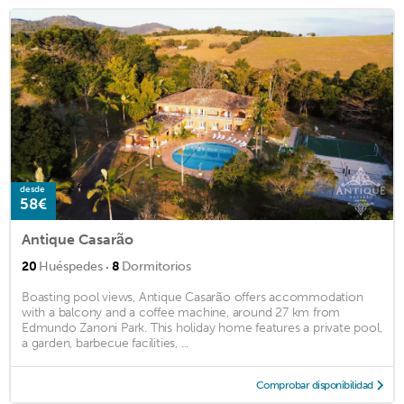
desde
58€
Antique Casarão
·
20
Huéspedes
8
Dormitorios
Boasting pool views, Antique Casarão offers accommodation
with a balcony and a coffee machine, around 27 km from
Edmundo Zanoni Park. This holiday home features a private pool,
a garden, barbecue facilities, ...
Comprobar disponibilidad