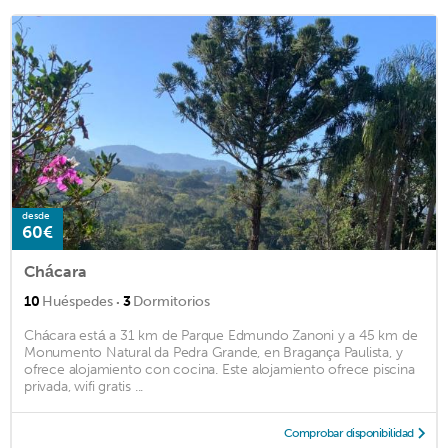
desde
60€
Chácara
·
10
Huéspedes
3
Dormitorios
Chácara está a 31 km de Parque Edmundo Zanoni y a 45 km de
Monumento Natural da Pedra Grande, en Bragança Paulista, y
ofrece alojamiento con cocina. Este alojamiento ofrece piscina
privada, wifi gratis ...
Comprobar disponibilidad