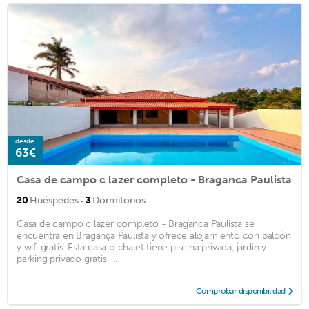
desde
63€
Casa de campo c lazer completo - Braganca Paulista
·
20
Huéspedes
3
Dormitorios
Casa de campo c lazer completo - Braganca Paulista se
encuentra en Bragança Paulista y ofrece alojamiento con balcón
y wifi gratis. Esta casa o chalet tiene piscina privada, jardín y
parking privado gratis. ...
Comprobar disponibilidad