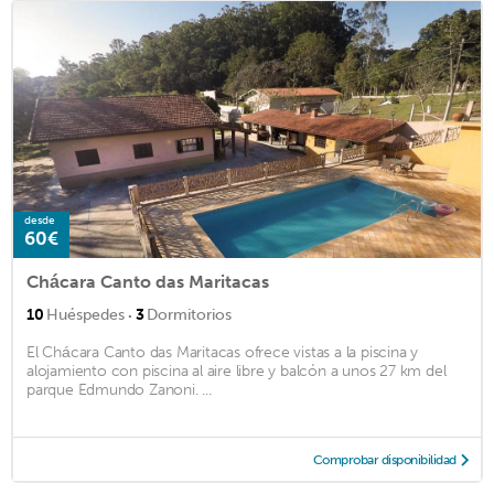
desde
60€
Chácara Canto das Maritacas
·
10
Huéspedes
3
Dormitorios
El Chácara Canto das Maritacas ofrece vistas a la piscina y
alojamiento con piscina al aire libre y balcón a unos 27 km del
parque Edmundo Zanoni. ...
Comprobar disponibilidad