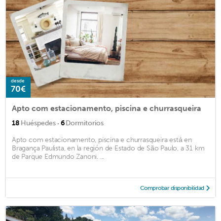
desde
70€
Apto com estacionamento, piscina e churrasqueira
·
18
Huéspedes
6
Dormitorios
Apto com estacionamento, piscina e churrasqueira está en
Bragança Paulista, en la región de Estado de São Paulo, a 31 km
de Parque Edmundo Zanoni. ...
Comprobar disponibilidad