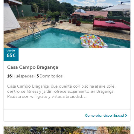
desde
65€
Casa Campo Bragança
·
16
Huéspedes
5
Dormitorios
Casa Campo Bragança, que cuenta con piscina al aire libre,
centro de fitness y jardín, ofrece alojamiento en Bragança
Paulista con wifi gratis y vistas a la ciudad. ...
Comprobar disponibilidad