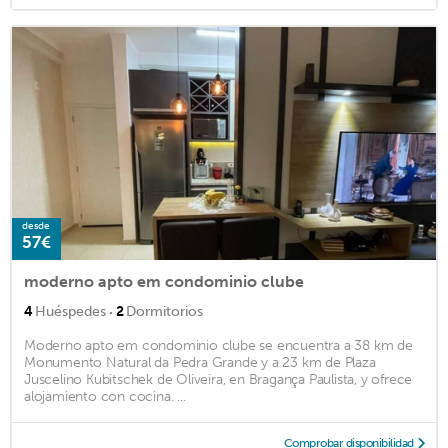
desde
57€
moderno apto em condominio clube
·
4
Huéspedes
2
Dormitorios
Moderno apto em condominio clube se encuentra a 38 km de
Monumento Natural da Pedra Grande y a 23 km de Plaza
Juscelino Kubitschek de Oliveira, en Bragança Paulista, y ofrece
alojamiento con cocina. ...
Comprobar disponibilidad