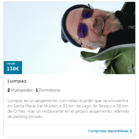
desde
138€
Lumpaz
·
2
Huéspedes
1
Dormitorio
Lumpaz es un alojamiento con vistas al jardín que se encuentra
en Santa María Val Mustair, a 32 km de Lago de Resia y a 38 km
de Ortles. Hay un restaurante en el propio alojamiento, además
de parking privado ...
Comprobar disponibilidad