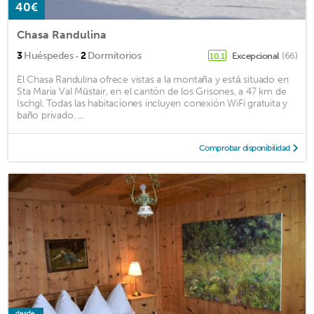
40€
Chasa Randulina
·
3
Huéspedes
2
Dormitorios
Excepcional
(66)
10,1
El Chasa Randulina ofrece vistas a la montaña y está situado en
Sta Maria Val Müstair, en el cantón de los Grisones, a 47 km de
Ischgl. Todas las habitaciones incluyen conexión WiFi gratuita y
baño privado. ...
Comprobar disponibilidad
desde