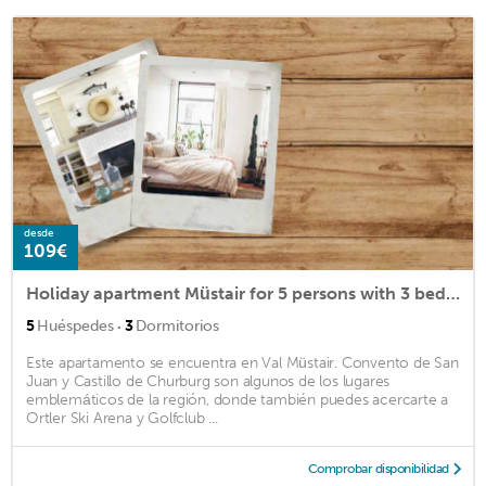
desde
109€
Holiday apartment Müstair for 5 persons with 3 bedrooms - Holiday apartment
·
5
Huéspedes
3
Dormitorios
Este apartamento se encuentra en Val Müstair. Convento de San
Juan y Castillo de Churburg son algunos de los lugares
emblemáticos de la región, donde también puedes acercarte a
Ortler Ski Arena y Golfclub ...
Comprobar disponibilidad