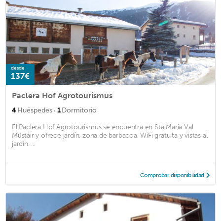
desde
137€
Paclera Hof Agrotourismus
·
4
Huéspedes
1
Dormitorio
El Paclera Hof Agrotourismus se encuentra en Sta Maria Val
Müstair y ofrece jardín, zona de barbacoa, WiFi gratuita y vistas al
jardín. ...
Comprobar disponibilidad