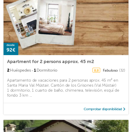
desde
92€
Apartment for 2 persons approx. 45 m2
·
2
Huéspedes
1
Dormitorio
Fabuloso
(32)
8,8
Apartamento de vacaciones para 2 personas aprox. 45 m² en
Santa Maria Val Müstair, Cantón de los Grisones (Val Müstair)
1 dormitorio, 1 cuarto de baño, chimenea, televisión, esquí de
fondo 3 km ...
Comprobar disponibilidad