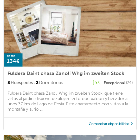
desde
134€
Fuldera Daint chasa Zanoli Whg im zweiten Stock
·
3
Huéspedes
2
Dormitorios
Excepcional
(24)
9,5
Fuldera Daint chasa Zanoli Whg im zweiten Stock, que tiene
vistas al jardín, dispone de alojamiento con balcón y hervidor a
unos 37 km de Lago de Resia. Este apartamento con vistas a la
montaña y al río ...
Comprobar disponibilidad