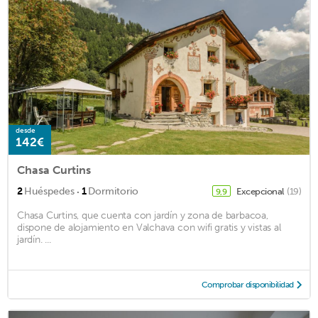
desde
142€
Chasa Curtins
·
2
Huéspedes
1
Dormitorio
Excepcional
(19)
9,9
Chasa Curtins, que cuenta con jardín y zona de barbacoa,
dispone de alojamiento en Valchava con wifi gratis y vistas al
jardín. ...
Comprobar disponibilidad