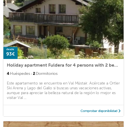
desde
93€
Holiday apartment Fuldera for 4 persons with 2 bedrooms - Holiday apartment in a two family house
·
4
Huéspedes
2
Dormitorios
Este apartamento se encuentra en Val Müstair. Acércate a Ortler
Ski Arena y Lago del Gallo si buscas unas vacaciones activas,
aunque para apreciar la belleza natural de la región lo mejor es
visitar Val ...
Comprobar disponibilidad