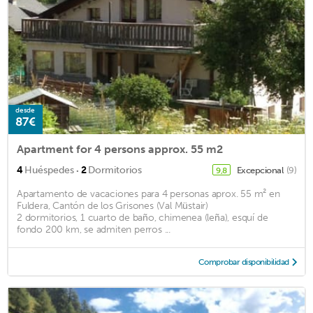
desde
87€
Apartment for 4 persons approx. 55 m2
·
4
Huéspedes
2
Dormitorios
Excepcional
(9)
9,8
Apartamento de vacaciones para 4 personas aprox. 55 m² en
Fuldera, Cantón de los Grisones (Val Müstair)
2 dormitorios, 1 cuarto de baño, chimenea (leña), esquí de
fondo 200 km, se admiten perros ...
Comprobar disponibilidad