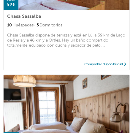
52€
Chasa Sassalba
·
10
Huéspedes
5
Dormitorios
Chasa Sassalba dispone de terraza y está en Lü, a 39 km de Lago
de Resia y a 46 km y a Ortles. Hay un baño compartido
totalmente equipado con ducha y secador de pelo. ...
Comprobar disponibilidad