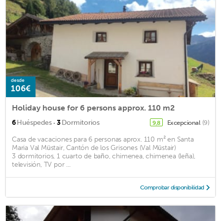
desde
106€
Holiday house for 6 persons approx. 110 m2
·
6
Huéspedes
3
Dormitorios
Excepcional
(9)
9,8
Casa de vacaciones para 6 personas aprox. 110 m² en Santa
Maria Val Müstair, Cantón de los Grisones (Val Müstair)
3 dormitorios, 1 cuarto de baño, chimenea, chimenea (leña),
televisión, TV por ...
Comprobar disponibilidad