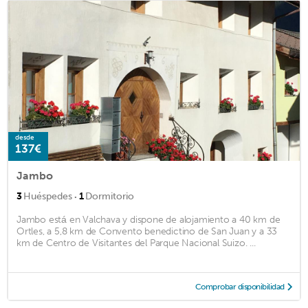
desde
137€
Jambo
·
3
Huéspedes
1
Dormitorio
Jambo está en Valchava y dispone de alojamiento a 40 km de
Ortles, a 5,8 km de Convento benedictino de San Juan y a 33
km de Centro de Visitantes del Parque Nacional Suizo. ...
Comprobar disponibilidad