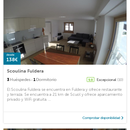
desde
138€
Scoulina Fuldera
·
3
Huéspedes
1
Dormitorio
Excepcional
(10)
9,8
El Scoulina Fuldera se encuentra en Fuldera y ofrece restaurante
y terraza. Se encuentra a 21 km de Scuol y ofrece aparcamiento
privado y WiFi gratuita. ...
Comprobar disponibilidad