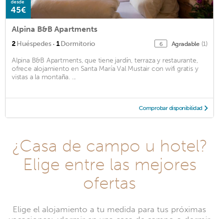
desde
45€
Alpina B&B Apartments
·
2
Huéspedes
1
Dormitorio
Agradable
(1)
6
Alpina B&B Apartments, que tiene jardín, terraza y restaurante,
ofrece alojamiento en Santa María Val Mustair con wifi gratis y
vistas a la montaña. ...
Comprobar disponibilidad
¿Casa de campo u hotel?
Elige entre las mejores
ofertas
Elige el alojamiento a tu medida para tus próximas