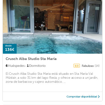
desde
136€
Crusch Alba Studio Sta Maria
·
6
Huéspedes
1
Dormitorio
Fabuloso
(14)
8,9
El Crusch Alba Studio Sta Maria está situado en Sta Maria Val
Müstair, a solo 31 km del lago Resia, y ofrece acceso a un jardín,
zona de barbacoa y cajero automático. ...
Comprobar disponibilidad