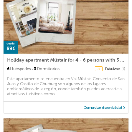
desde
89€
Holiday apartment Müstair for 4 - 6 persons with 3 bedrooms - Holiday apartment in a two family hous
·
6
Huéspedes
3
Dormitorios
Fabuloso
(1)
8
Este apartamento se encuentra en Val Müstair. Convento de San
Juan y Castillo de Churburg son algunos de los lugares
emblemáticos de la región, donde también puedes acercarte a
atractivos turísticos como ...
Comprobar disponibilidad