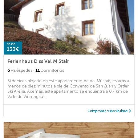
desde
133€
Ferienhaus D ss Val M Stair
·
6
Huéspedes
11
Dormitorios
Si decides alojarte en este apartamento de Val Müstair, estarás a
menos de diez minutos a pie de Convento de San Juan y Ortler
Ski Arena. Además, este apartamento se encuentra a 0,7 km de
Valle de Vinschgau ...
Comprobar disponibilidad