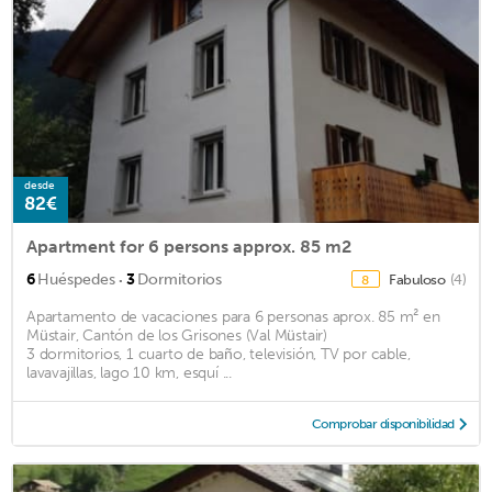
desde
82€
Apartment for 6 persons approx. 85 m2
·
6
Huéspedes
3
Dormitorios
Fabuloso
(4)
8
Apartamento de vacaciones para 6 personas aprox. 85 m² en
Müstair, Cantón de los Grisones (Val Müstair)
3 dormitorios, 1 cuarto de baño, televisión, TV por cable,
lavavajillas, lago 10 km, esquí ...
Comprobar disponibilidad