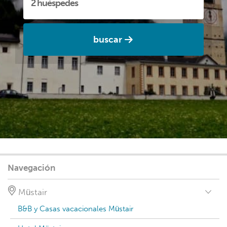
buscar
Navegación
Müstair
B&B y Casas vacacionales Müstair