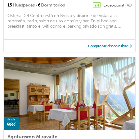
·
15
Huéspedes
6
Dormitorios
Excepcional
(41)
9,4
Osteria Del Centro está en Brusio y dispone de vistas a la
montaña, jardín, salón de uso común y bar. En el bed and
breakfast, tanto el wifi como el parking privado son gratis. ...
Comprobar disponibilidad
desde
98€
Agriturismo Miravalle