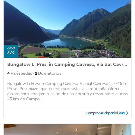
desde
77€
Bungalow Li Presi in Camping Cavresc, Via dal Cavresc 1, 7746 Le Prese-Poschiavo
·
4
Huéspedes
2
Dormitorios
Bungalow Li Presi in Camping Cavresc, Via dal Cavresc 1, 7746 Le
Prese-Poschiavo, que cuenta con vistas a la montaña, ofrece
alojamiento con jardín, salón de uso común y restaurante a unos
43 km de Campo ...
Comprobar disponibilidad