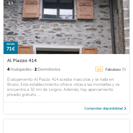
desde
71€
Al Piazzo 414
·
4
Huéspedes
2
Dormitorios
Fabuloso
(5)
8,6
El alojamiento Al Piazzo 414 acepta mascotas y se halla en
Brusio. Este establecimiento ofrece vistas a las montañas y se
encuentra a 32 km de Livigno. Además, hay aparcamiento
privado gratuito. ...
Comprobar disponibilidad