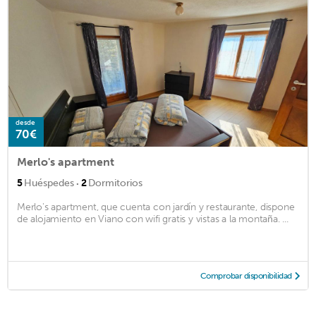
desde
70€
Merlo's apartment
·
5
Huéspedes
2
Dormitorios
Merlo's apartment, que cuenta con jardín y restaurante, dispone
de alojamiento en Viano con wifi gratis y vistas a la montaña. ...
Comprobar disponibilidad