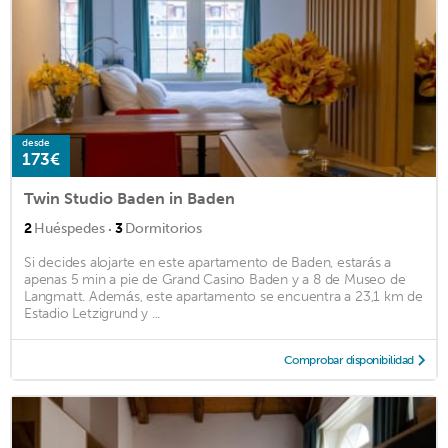
desde
173€
Twin Studio Baden in Baden
·
2
Huéspedes
3
Dormitorios
Si decides alojarte en este apartamento de Baden, estarás a
apenas 5 min a pie de Grand Casino Baden y a 8 de Museo de
Langmatt. Además, este apartamento se encuentra a 23,1 km de
Estadio Letzigrund y ...
Comprobar disponibilidad