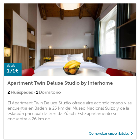
desde
171€
Apartment Twin Deluxe Studio by Interhome
·
2
Huéspedes
1
Dormitorio
El Apartment Twin Deluxe Studio ofrece aire acondicionado y se
encuentra en Baden, a 25 km del Museo Nacional Suizo y de la
estación principal de tren de Zúrich. Este apartamento se
encuentra a 26 km de ...
Comprobar disponibilidad