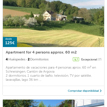
desde
125€
Apartment for 4 persons approx. 60 m2
·
4
Huéspedes
2
Dormitorios
Excepcional
(7)
9,7
Apartamento de vacaciones para 4 personas aprox. 60 m² en
Schneisingen, Cantón de Argovia
2 dormitorios, 1 cuarto de baño, televisión, TV por satélite,
lavavajillas, lago 36 km ...
Comprobar disponibilidad