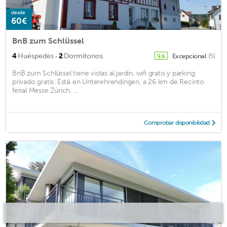
desde
60€
BnB zum Schlüssel
·
4
Huéspedes
2
Dormitorios
Excepcional
(5)
9,6
BnB zum Schlüssel tiene vistas al jardín, wifi gratis y parking
privado gratis. Está en Unterehrendingen, a 26 km de Recinto
ferial Messe Zúrich. ...
Comprobar disponibilidad