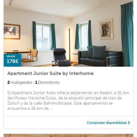
desde
178€
Apartment Junior Suite by Interhome
·
2
Huéspedes
1
Dormitorio
El Apartment Junior Suite ofrece alojamiento en Baden, a 25 km
del Museo Nacional Suizo, de la estación principal de tren de
Zúrich y de la calle Bahnhofstrasse. Este apartamento se
encuentra a 26 km de ...
Comprobar disponibilidad