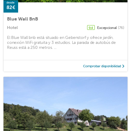
desde
82€
Blue Wall BnB
Hotel
Excepcional
(76)
9,4
El Blue Wall bnb está situado en Gebenstorf y ofrece jardín,
conexión WiFi gratuita y 3 estudios. La parada de autobús de
Reuss está a 250 metros. ...
Comprobar disponibilidad