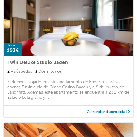
desde
183€
Twin Deluxe Studio Baden
·
2
Huéspedes
3
Dormitorios
Si decides alojarte en este apartamento de Baden, estarás a
apenas 5 min a pie de Grand Casino Baden y a 8 de Museo de
Langmatt. Además, este apartamento se encuentra a 23,1 km de
Estadio Letzigrund y ...
Comprobar disponibilidad