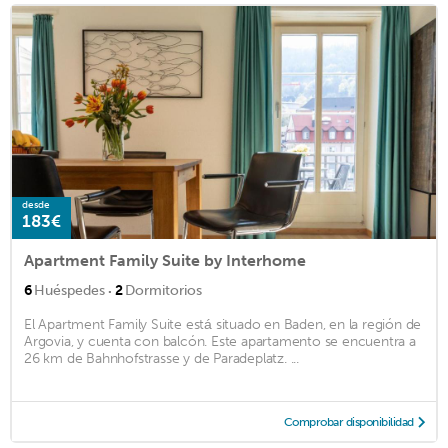
desde
183€
Apartment Family Suite by Interhome
·
6
Huéspedes
2
Dormitorios
El Apartment Family Suite está situado en Baden, en la región de
Argovia, y cuenta con balcón. Este apartamento se encuentra a
26 km de Bahnhofstrasse y de Paradeplatz. ...
Comprobar disponibilidad