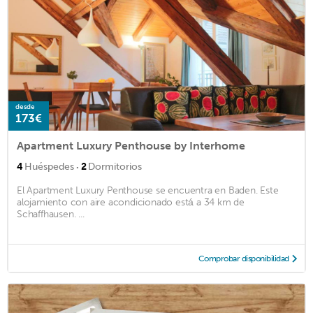
desde
173€
Apartment Luxury Penthouse by Interhome
·
4
Huéspedes
2
Dormitorios
El Apartment Luxury Penthouse se encuentra en Baden. Este
alojamiento con aire acondicionado está a 34 km de
Schaffhausen. ...
Comprobar disponibilidad