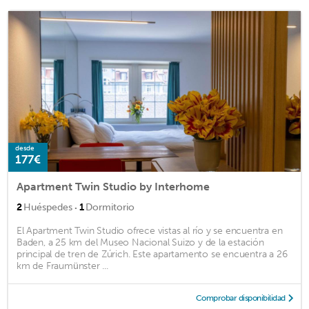
desde
177€
Apartment Twin Studio by Interhome
·
2
Huéspedes
1
Dormitorio
El Apartment Twin Studio ofrece vistas al río y se encuentra en
Baden, a 25 km del Museo Nacional Suizo y de la estación
principal de tren de Zúrich. Este apartamento se encuentra a 26
km de Fraumünster ...
Comprobar disponibilidad