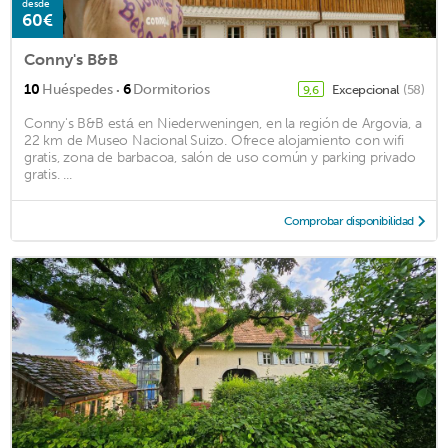
desde
60€
Conny's B&B
·
10
Huéspedes
6
Dormitorios
Excepcional
(58)
9,6
Conny's B&B está en Niederweningen, en la región de Argovia, a
22 km de Museo Nacional Suizo. Ofrece alojamiento con wifi
gratis, zona de barbacoa, salón de uso común y parking privado
gratis. ...
Comprobar disponibilidad