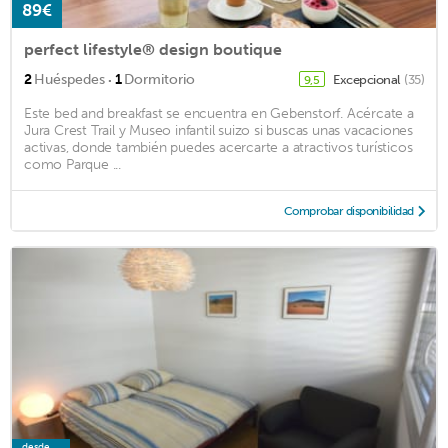
89€
perfect lifestyle® design boutique
·
2
Huéspedes
1
Dormitorio
Excepcional
(35)
9,5
Este bed and breakfast se encuentra en Gebenstorf. Acércate a
Jura Crest Trail y Museo infantil suizo si buscas unas vacaciones
activas, donde también puedes acercarte a atractivos turísticos
como Parque ...
Comprobar disponibilidad
desde