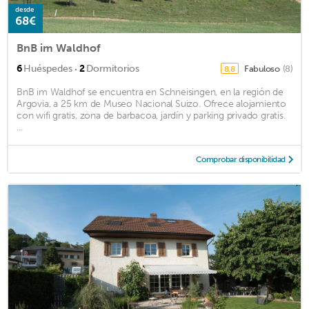
desde
68€
BnB im Waldhof
·
6
Huéspedes
2
Dormitorios
Fabuloso
(8)
8,8
BnB im Waldhof se encuentra en Schneisingen, en la región de
Argovia, a 25 km de Museo Nacional Suizo. Ofrece alojamiento
con wifi gratis, zona de barbacoa, jardín y parking privado gratis.
...
Comprobar disponibilidad