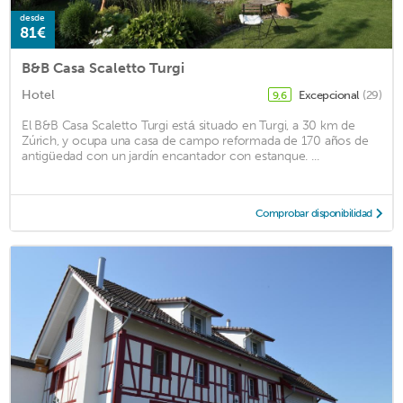
desde
81€
B&B Casa Scaletto Turgi
Hotel
Excepcional
(29)
9,6
El B&B Casa Scaletto Turgi está situado en Turgi, a 30 km de
Zúrich, y ocupa una casa de campo reformada de 170 años de
antigüedad con un jardín encantador con estanque. ...
Comprobar disponibilidad