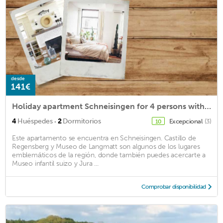
desde
141€
Holiday apartment Schneisingen for 4 persons with 2 bedrooms - Holiday apartment in a farmhouse
·
4
Huéspedes
2
Dormitorios
Excepcional
(3)
10
Este apartamento se encuentra en Schneisingen. Castillo de
Regensberg y Museo de Langmatt son algunos de los lugares
emblemáticos de la región, donde también puedes acercarte a
Museo infantil suizo y Jura ...
Comprobar disponibilidad