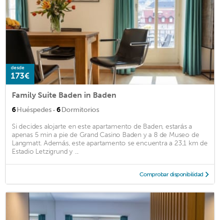
desde
173€
Family Suite Baden in Baden
·
6
Huéspedes
6
Dormitorios
Si decides alojarte en este apartamento de Baden, estarás a
apenas 5 min a pie de Grand Casino Baden y a 8 de Museo de
Langmatt. Además, este apartamento se encuentra a 23,1 km de
Estadio Letzigrund y ...
Comprobar disponibilidad