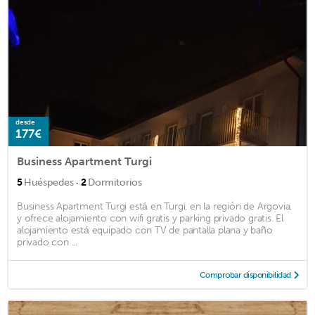
desde
177€
Business Apartment Turgi
·
5
Huéspedes
2
Dormitorios
Business Apartment Turgi está en Turgi, en la región de Argovia,
y ofrece alojamiento con wifi gratis y parking privado gratis. El
alojamiento está equipado con TV de pantalla plana y baño
privado con ...
Comprobar disponibilidad