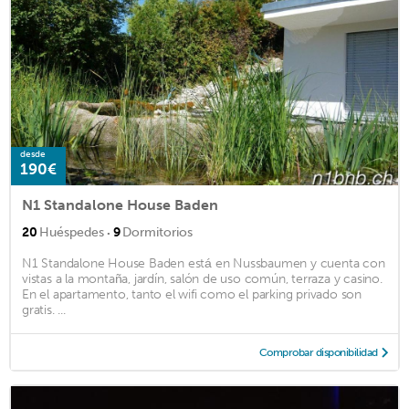
desde
190€
N1 Standalone House Baden
·
20
Huéspedes
9
Dormitorios
N1 Standalone House Baden está en Nussbaumen y cuenta con
vistas a la montaña, jardín, salón de uso común, terraza y casino.
En el apartamento, tanto el wifi como el parking privado son
gratis. ...
Comprobar disponibilidad