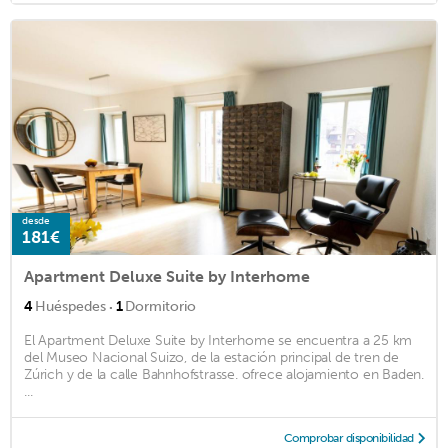
desde
181€
Apartment Deluxe Suite by Interhome
·
4
Huéspedes
1
Dormitorio
El Apartment Deluxe Suite by Interhome se encuentra a 25 km
del Museo Nacional Suizo, de la estación principal de tren de
Zúrich y de la calle Bahnhofstrasse. ofrece alojamiento en Baden.
...
Comprobar disponibilidad