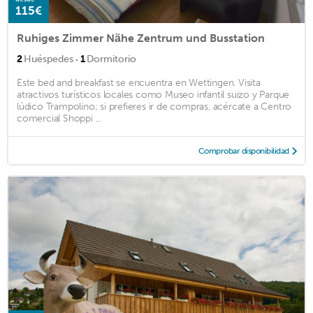
115€
Ruhiges Zimmer Nähe Zentrum und Busstation
·
2
Huéspedes
1
Dormitorio
Este bed and breakfast se encuentra en Wettingen. Visita
atractivos turísticos locales como Museo infantil suizo y Parque
lúdico Trampolino; si prefieres ir de compras, acércate a Centro
comercial Shoppi ...
Comprobar disponibilidad