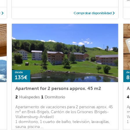
d
Comprobar disponibilidad
desde
de
135€
8
Apartment for 2 persons approx. 45 m2
A
2
Huéspedes
1
Dormitorio
4
Apartamento de vacaciones para 2 personas aprox. 45
A
m² en Breil-Brigels, Cantón de los Grisones (Brigels-
m
Waltensburg-Andiast)
W
1 dormitorio, 1 cuarto de baño, televisión, lavavajillas,
1
sauna, piscina ...