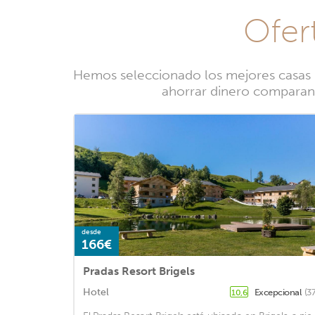
Ofert
Hemos seleccionado los mejores casas ru
ahorrar dinero comparando
desde
166€
Pradas Resort Brigels
Hotel
Excepcional
(3
10,6