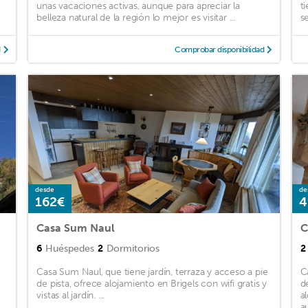
unas vacaciones activas, aunque para apreciar la
t
belleza natural de la región lo mejor es visitar ...
s
d
Comprobar disponibilidad
desde
de
162€
4
Casa Sum Naul
C
6
Huéspedes
2
Dormitorios
2
Casa Sum Naul, que tiene jardín, terraza y acceso a pie
C
de pista, ofrece alojamiento en Brigels con wifi gratis y
d
vistas al jardín. ...
a
a