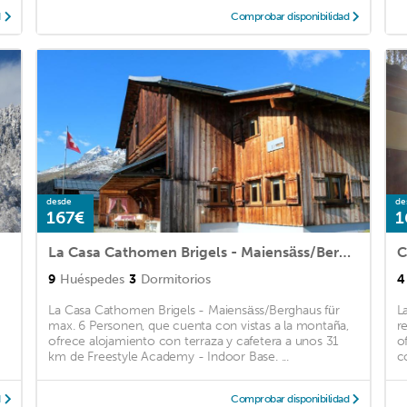
d
Comprobar disponibilidad
desde
de
167€
1
La Casa Cathomen Brigels - Maiensäss/Berghaus für max. 6 Personen
C
9
Huéspedes
3
Dormitorios
4
La Casa Cathomen Brigels - Maiensäss/Berghaus für
L
max. 6 Personen, que cuenta con vistas a la montaña,
r
ofrece alojamiento con terraza y cafetera a unos 31
o
km de Freestyle Academy - Indoor Base. ...
co
d
Comprobar disponibilidad