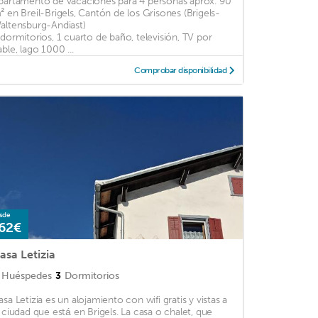
partamento de vacaciones para 4 personas aprox. 90
² en Breil-Brigels, Cantón de los Grisones (Brigels-
altensburg-Andiast)
 dormitorios, 1 cuarto de baño, televisión, TV por
able, lago 1000 ...
Comprobar disponibilidad
sde
62€
asa Letizia
Huéspedes
3
Dormitorios
asa Letizia es un alojamiento con wifi gratis y vistas a
a ciudad que está en Brigels. La casa o chalet, que