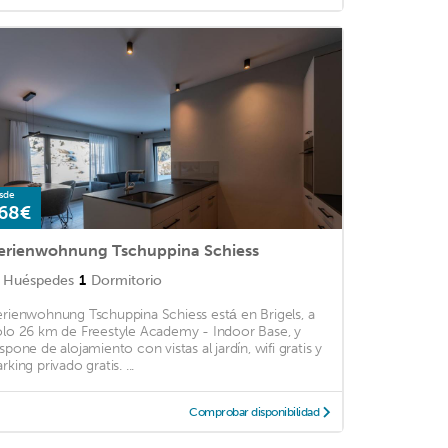
sde
68€
erienwohnung Tschuppina Schiess
Huéspedes
1
Dormitorio
erienwohnung Tschuppina Schiess está en Brigels, a
olo 26 km de Freestyle Academy - Indoor Base, y
ispone de alojamiento con vistas al jardín, wifi gratis y
rking privado gratis. ...
Comprobar disponibilidad