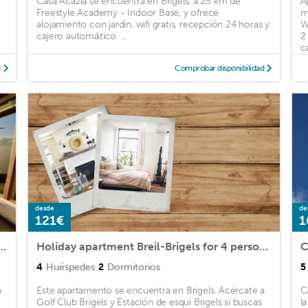
Casa Acazia se encuentra en Brigels, a 25 km de
A
Freestyle Academy - Indoor Base, y ofrece
m
alojamiento con jardín, wifi gratis, recepción 24 horas y
W
cajero automático. ...
2
c
d
Comprobar disponibilidad
desde
de
121€
1
s for 4 - 8 persons with 3 bedrooms - Multistorey holiday home/maisone
Holiday apartment Breil-Brigels for 4 persons with 2 bedrooms - Holiday apartment
C
4
Huéspedes
2
Dormitorios
5
a
Este apartamento se encuentra en Brigels. Acércate a
C
Golf Club Brigels y Estación de esquí Brigels si buscas
l