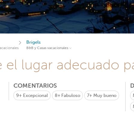
Brigels
acacionales
B&B y Casas vacacionales
e el lugar adecuado pa
COMENTARIOS
D
9+
Excepcional
8+
Fabuloso
7+
Muy bueno