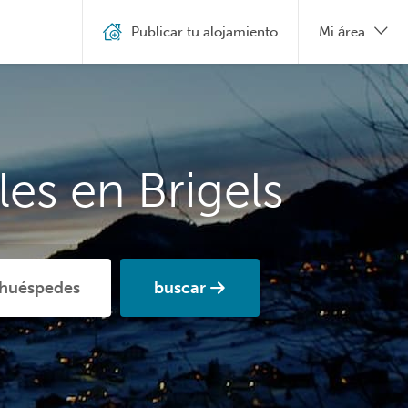
Publicar tu alojamiento
Mi área
es en Brigels
buscar