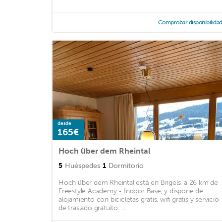
Comprobar disponibilida
desde
165€
Hoch über dem Rheintal
5
Huéspedes
1
Dormitorio
Hoch über dem Rheintal está en Brigels, a 26 km de
Freestyle Academy - Indoor Base, y dispone de
alojamiento con bicicletas gratis, wifi gratis y servicio
de traslado gratuito. ...