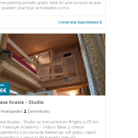
iene parking privado gratis, está en una zona en la que
e pueden practicar actividades como ...
Comprobar disponibilidad
sde
6€
asa Acazia - Studio
Huéspedes
1
Dormitorio
asa Acazia - Studio se encuentra en Brigels, a 25 km
e Freestyle Academy - Indoor Base, y ofrece
lojamiento con zona de barbacoa, wifi gratis, cajero
utomático y servicio de traslado gratuito. ...