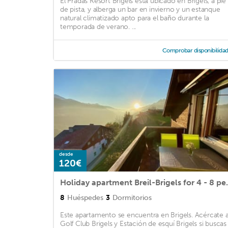
El Pradas Resort Brigels está ubicado en Brigels, a pie
de pista, y alberga un bar en invierno y un estanque
natural climatizado apto para el baño durante la
temporada de verano. ...
Comprobar disponibilida
desde
120€
Holiday apartment Breil-Brigel
8
Huéspedes
3
Dormitorios
Este apartamento se encuentra en Brigels. Acércate 
Golf Club Brigels y Estación de esquí Brigels si buscas