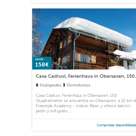
desde
158€
Casa Cadruvi, Fe
6
Huéspedes
3
Dormitorios
Casa Cadruvi, Ferienhaus in Obersaxen, 150
Quadratmeter se encuentra en Obersaxen, a 21 km 
Freestyle Academy - Indoor Base, y ofrece balcón,
jardín y wifi gratis. ...
Comprobar disponibilida