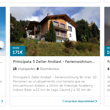
desde
de
171€
1
rienhaus in Obersaxen, 150 Quadratmeter
Principala 5 Zeller Andiast - Ferienwohnung für max. 10 Personen
F
15
Huéspedes
4
Dormitorios
4
Principala 5 Zeller Andiast - Ferienwohnung für max. 10
F
de
Personen es un alojamiento con terraza que se
s
encuentra en Andest, a 19 km de Freestyle Academy -
d
Indoor Base, a 22 km de Lago Cauma y a 50 km de ...
pa
d
Comprobar disponibilidad