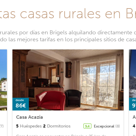
as casas rurales en B
rales por días en Brigels alquilando directamente d
 las mejores tarifas en los principales sitios de cas
desde
de
86€
9
Casa Acazia
A
5
Huéspedes
2
Dormitorios
4
77)
Excepcional
(8)
9,4