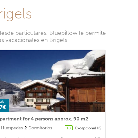
rigels
esde particulares. Bluepillow le permite
as vacacionales en Brigels
sde
7€
partment for 4 persons approx. 90 m2
Huéspedes
2
Dormitorios
Excepcional
(6)
10