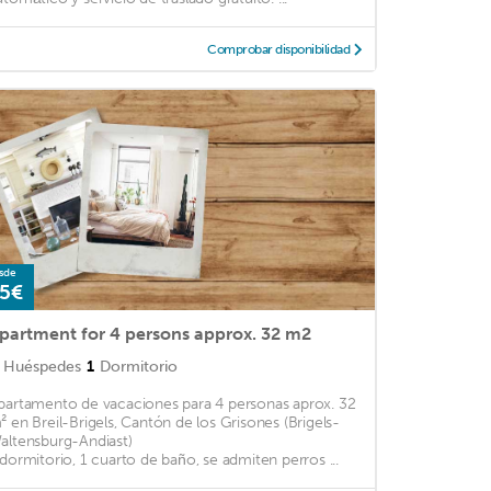
Comprobar disponibilidad
sde
5€
partment for 4 persons approx. 32 m2
Huéspedes
1
Dormitorio
partamento de vacaciones para 4 personas aprox. 32
² en Breil-Brigels, Cantón de los Grisones (Brigels-
altensburg-Andiast)
 dormitorio, 1 cuarto de baño, se admiten perros ...