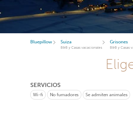
Bluepillow
Suiza
Grisones
B&B y Casas vacacionales
B&B y Casas v
Elig
SERVICIOS
Wi-fi
No fumadores
Se admiten animales