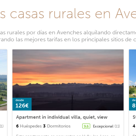
s casas rurales en A
 rurales por días en Avenches alquilando directame
ndo las mejores tarifas en los principales sitios de
desde
de
126€
8
Apartment in individual villa, quiet, view
S
6
Huéspedes
3
Dormitorios
4
(1)
Excepcional
(11)
9,6