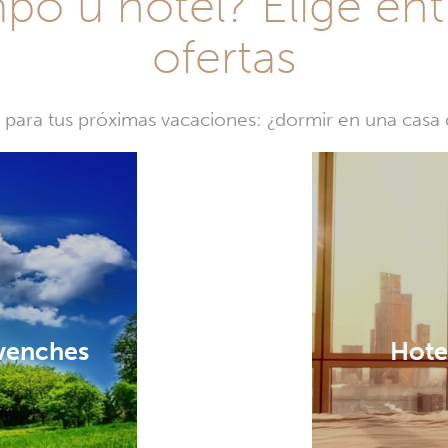
o u hotel? Elige ent
ofertas
a para tus próximas vacaciones: ¿dormir en una cas
Avenches
Hote