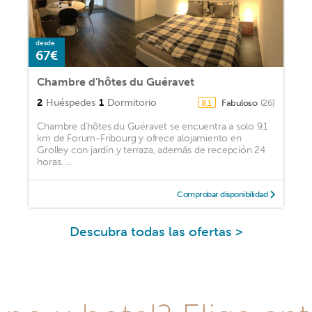
desde
67€
Chambre d'hôtes du Guéravet
2
Huéspedes
1
Dormitorio
Fabuloso
(26)
8,1
Chambre d'hôtes du Guéravet se encuentra a solo 9,1
km de Forum-Fribourg y ofrece alojamiento en
Grolley con jardín y terraza, además de recepción 24
horas. ...
Comprobar disponibilidad
Descubra todas las ofertas >