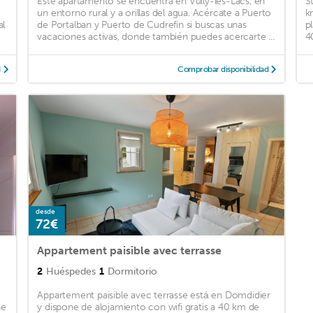
Este apartamento se encuentra en Vully-les-Lacs, en
S
un entorno rural y a orillas del agua. Acércate a Puerto
k
al
de Portalban y Puerto de Cudrefin si buscas unas
p
vacaciones activas, donde también puedes acercarte ...
4
d
Comprobar disponibilidad
desde
72€
Appartement paisible avec terrasse
2
Huéspedes
1
Dormitorio
Appartement paisible avec terrasse está en Domdidier
ne
y dispone de alojamiento con wifi gratis a 40 km de