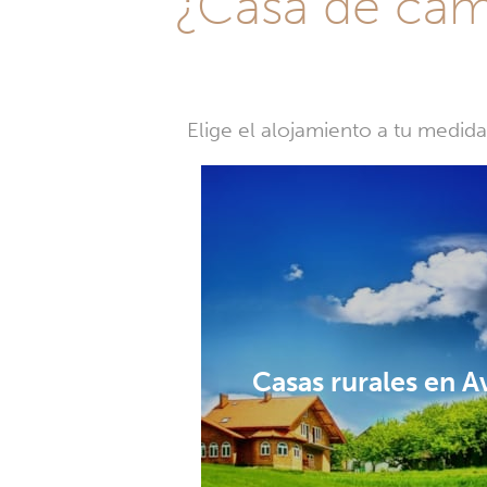
¿Casa de camp
Elige el alojamiento a tu medid
Casas rurales en 