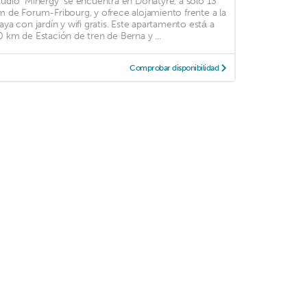
tudio "Minergy" se encuentra en Donatyre, a solo 13
m de Forum-Fribourg, y ofrece alojamiento frente a la
laya con jardín y wifi gratis. Este apartamento está a
0 km de Estación de tren de Berna y ...
Comprobar disponibilidad