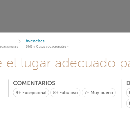
Avenches
acacionales
B&B y Casas vacacionales
e el lugar adecuado pa
COMENTARIOS
D
9+
Excepcional
8+
Fabuloso
7+
Muy bueno