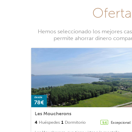
Oferta
Hemos seleccionado los mejores casas
permite ahorrar dinero compara
desde
78€
Les Moucherons
4
Huéspedes
1
Dormitorio
Excepcional
9,6