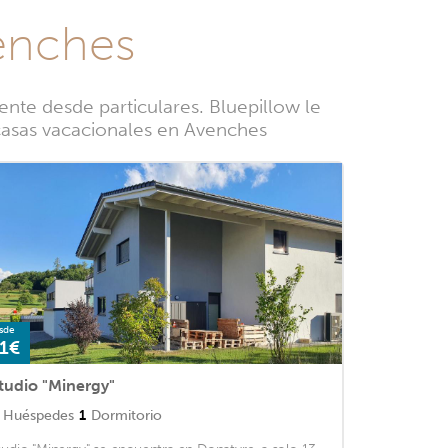
venches
nte desde particulares. Bluepillow le
 casas vacacionales en Avenches
sde
1€
tudio "Minergy"
Huéspedes
1
Dormitorio