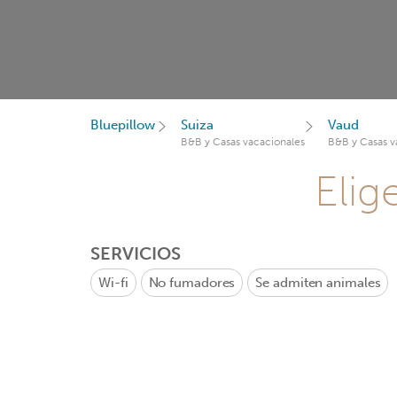
Bluepillow
Suiza
Vaud
B&B y Casas vacacionales
B&B y Casas v
Elig
SERVICIOS
Wi-fi
No fumadores
Se admiten animales