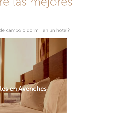
re las mejores
a de campo o dormir en un hotel?
les en Avenches