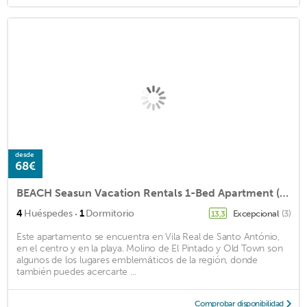
desde
68€
BEACH Seasun Vacation Rentals 1-Bed Apartment (Discounts for +28 nights)
·
4
Huéspedes
1
Dormitorio
Excepcional
(3)
13,3
Este apartamento se encuentra en Vila Real de Santo António,
en el centro y en la playa. Molino de El Pintado y Old Town son
algunos de los lugares emblemáticos de la región, donde
también puedes acercarte ...
Comprobar disponibilidad