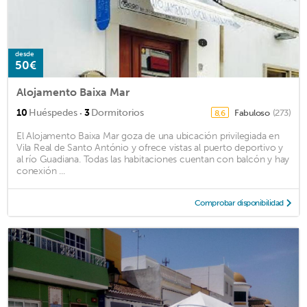
desde
50€
Alojamento Baixa Mar
·
10
Huéspedes
3
Dormitorios
Fabuloso
(273)
8,6
El Alojamento Baixa Mar goza de una ubicación privilegiada en
Vila Real de Santo António y ofrece vistas al puerto deportivo y
al río Guadiana. Todas las habitaciones cuentan con balcón y hay
conexión ...
Comprobar disponibilidad