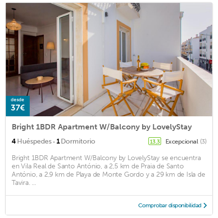
desde
37€
Bright 1BDR Apartment W/Balcony by LovelyStay
·
4
Huéspedes
1
Dormitorio
Excepcional
(3)
13,3
Bright 1BDR Apartment W/Balcony by LovelyStay se encuentra
en Vila Real de Santo António, a 2,5 km de Praia de Santo
António, a 2,9 km de Playa de Monte Gordo y a 29 km de Isla de
Tavira. ...
Comprobar disponibilidad