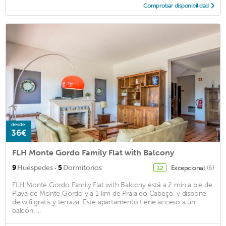
Comprobar disponibilidad
desde
36€
FLH Monte Gordo Family Flat with Balcony
·
9
Huéspedes
5
Dormitorios
Excepcional
(6)
12
FLH Monte Gordo Family Flat with Balcony está a 2 min a pie de
Playa de Monte Gordo y a 1 km de Praia do Cabeço, y dispone
de wifi gratis y terraza. Este apartamento tiene acceso a un
balcón. ...