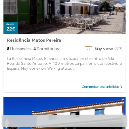
desde
22€
Residência Matos Pereira
·
8
Huéspedes
4
Dormitorios
Muy bueno
(287)
7,7
La Residência Matos Pereira está situada en el centro de Vila
Real de Santo António. A 400 metros zarpan ferris con destino a
España. Hay conexión Wi-Fi gratuita. ...
Comprobar disponibilidad