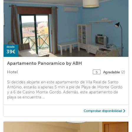
desde
39€
Apartamento Panoramico by ABH
Hotel
Agradable
(2)
5
Si decides alojarte en este apartamento de Vila Real de Santo
António, estarás a apenas 5 min a pie de Playa de Monte Gordo
y a 6 de Casino Monte Gordo. Además, este apartamento de
playa se encuentra ...
Comprobar disponibilidad