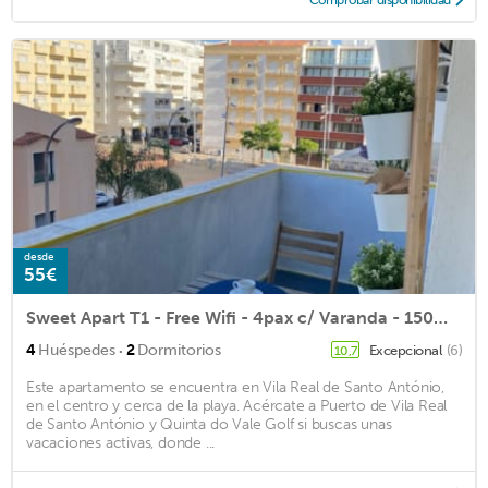
Comprobar disponibilidad
desde
55€
Sweet Apart T1 - Free Wifi - 4pax c/ Varanda - 150m da Praia
·
4
Huéspedes
2
Dormitorios
Excepcional
(6)
10,7
Este apartamento se encuentra en Vila Real de Santo António,
en el centro y cerca de la playa. Acércate a Puerto de Vila Real
de Santo António y Quinta do Vale Golf si buscas unas
vacaciones activas, donde ...