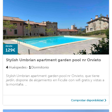
desde
129€
Stylish Umbrian apartment garden pool nr Orvieto
·
4
Huéspedes
1
Dormitorio
Stylish Umbrian apartment garden pool nr Orvieto, que tiene
jardín, dispone de alojamiento en Ficulle con wifi gratis y vistas a
la montaña. ...
Comprobar disponibilidad