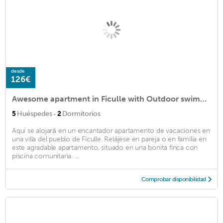
desde
126€
Awesome apartment in Ficulle with Outdoor swimming pool and 2 Bedrooms
·
5
Huéspedes
2
Dormitorios
Aquí se alojará en un encantador apartamento de vacaciones en
una villa del pueblo de Ficulle. Relájese en pareja o en familia en
este agradable apartamento, situado en una bonita finca con
piscina comunitaria. ...
Comprobar disponibilidad