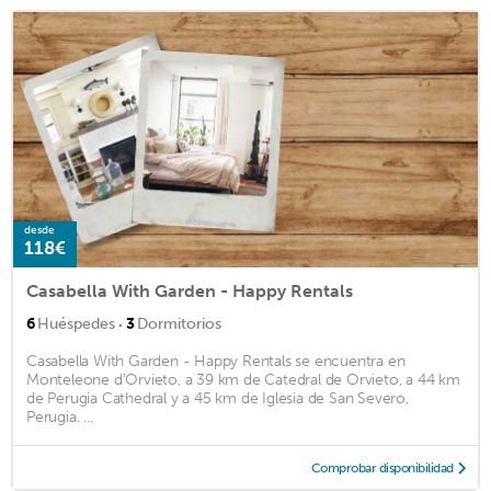
desde
118€
Casabella With Garden - Happy Rentals
·
6
Huéspedes
3
Dormitorios
Casabella With Garden - Happy Rentals se encuentra en
Monteleone dʼOrvieto, a 39 km de Catedral de Orvieto, a 44 km
de Perugia Cathedral y a 45 km de Iglesia de San Severo,
Perugia. ...
Comprobar disponibilidad