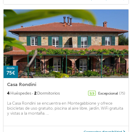
desde
75€
Casa Rondini
·
4
Huéspedes
2
Dormitorios
Excepcional
(75)
9,9
La Casa Rondini se encuentra en Montegabbione y ofrece
bicicletas de uso gratuito, piscina al aire libre, jardín, WiFi gratuita
y vistas a la montaña. ...
Comprobar disponibilidad