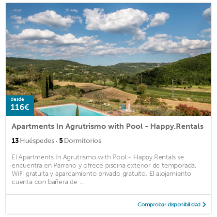
desde
116€
Apartments In Agrutrismo with Pool - Happy.Rentals
·
13
Huéspedes
5
Dormitorios
El Apartments In Agrutrismo with Pool - Happy.Rentals se
encuentra en Parrano y ofrece piscina exterior de temporada,
WiFi gratuita y aparcamiento privado gratuito. El alojamiento
cuenta con bañera de ...
Comprobar disponibilidad