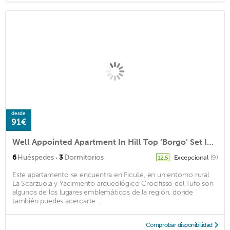
desde
91€
Well Appointed Apartment In Hill Top ‘Borgo’ Set In Stunning Umbrian Countryside
·
6
Huéspedes
3
Dormitorios
Excepcional
(9)
12,5
Este apartamento se encuentra en Ficulle, en un entorno rural.
La Scarzuola y Yacimiento arqueológico Crocifisso del Tufo son
algunos de los lugares emblemáticos de la región, donde
también puedes acercarte ...
Comprobar disponibilidad