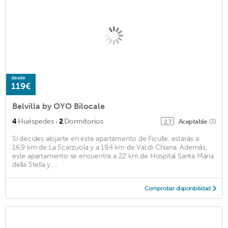
desde
119€
Belvilla by OYO Bilocale
·
4
Huéspedes
2
Dormitorios
Aceptable
(3)
2,7
Si decides alojarte en este apartamento de Ficulle, estarás a
16,9 km de La Scarzuola y a 19,4 km de Val di Chiana. Además,
este apartamento se encuentra a 22 km de Hospital Santa Maria
della Stella y ...
Comprobar disponibilidad