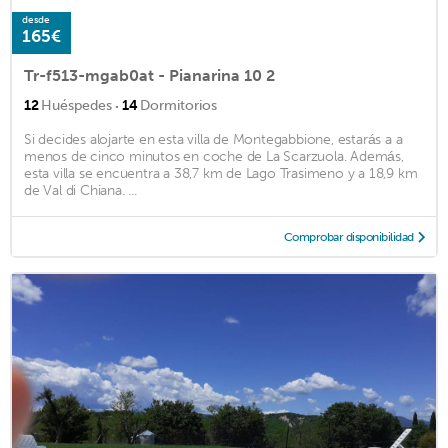
desde
165€
Tr-f513-mgab0at - Pianarina 10 2
·
12
Huéspedes
14
Dormitorios
Si decides alojarte en esta villa de Montegabbione, estarás a a
menos de cinco minutos en coche de La Scarzuola. Además,
esta villa se encuentra a 38,7 km de Lago Trasimeno y a 18,9 km
de Val di Chiana. ...
Comprobar disponibilidad