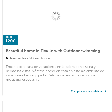
desde
120€
Beautiful home in Ficulle with Outdoor swimming pool, WiFi and 3 Bedrooms
·
6
Huéspedes
3
Dormitorios
Encantadora casa de vacaciones en la ladera con piscina y
hermosas vistas. Siéntase como en casa en este alojamiento de
vacaciones bien equipado. Disfrute del encanto rústico del
mobiliario especial y ...
Comprobar disponibilidad