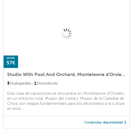
desde
57€
Studio With Pool And Orchard, Monteleone d'Orvieto, Italy
·
3
Huéspedes
1
Dormitorio
Esta casa de vacaciones se encuentra en Monteleone d'Orvieto,
en un entorno rural. Museo del cristal y Museo de la Catedral de
Chiusi son etapas fundamentales para los aficionados a la cultura
en esta ...
Comprobar disponibilidad