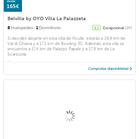
desde
165€
Belvilla by OYO Villa La Palazzeta
·
8
Huéspedes
1
Dormitorio
Excepcional
(24)
9,3
Si decides alojarte en esta villa de Ficulle, estarás a 16,9 km de
Val di Chiana y a 17,1 km de Bowling 3C. Además, esta villa se
encuentra a 17,4 km de Palazzo Papale y a 17,9 km de La
Scarzuola.
...
Comprobar disponibilidad