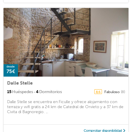
desde
75€
Dalle Stelle
·
15
Huéspedes
4
Dormitorios
Fabuloso
(8)
8,6
Dalle Stelle se encuentra en Ficulle y ofrece alojamiento con
terraza y wifi gratis a 24 km de Catedral de Orvieto y a 37 km de
Civita di Bagnoregio. ...
Comprobar disponibilidad