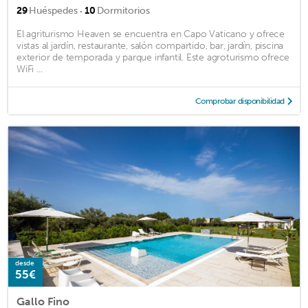
·
29
Huéspedes
10
Dormitorios
El agriturismo Heaven se encuentra en Capo Vaticano y ofrece
vistas al jardín, restaurante, salón compartido, bar, jardín, piscina
exterior de temporada y parque infantil. Este agroturismo ofrece
WiFi ...
Comprobar disponibilidad
desde
55€
Gallo Fino