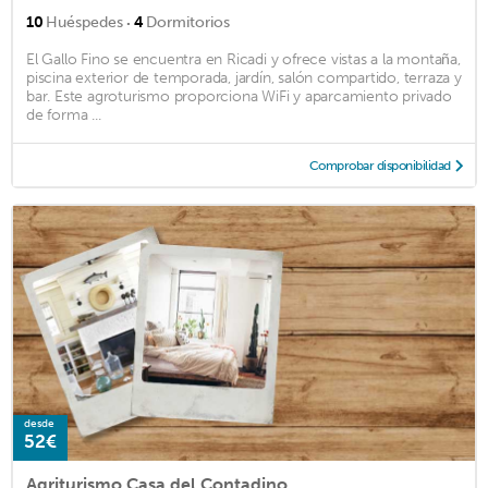
·
10
Huéspedes
4
Dormitorios
El Gallo Fino se encuentra en Ricadi y ofrece vistas a la montaña,
piscina exterior de temporada, jardín, salón compartido, terraza y
bar. Este agroturismo proporciona WiFi y aparcamiento privado
de forma ...
Comprobar disponibilidad
desde
52€
Agriturismo Casa del Contadino