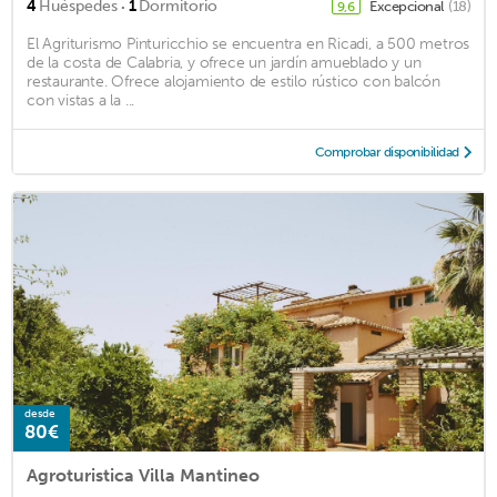
·
4
Huéspedes
1
Dormitorio
Excepcional
(18)
9,6
El Agriturismo Pinturicchio se encuentra en Ricadi, a 500 metros
de la costa de Calabria, y ofrece un jardín amueblado y un
restaurante. Ofrece alojamiento de estilo rústico con balcón
con vistas a la ...
Comprobar disponibilidad
desde
80€
Agroturistica Villa Mantineo