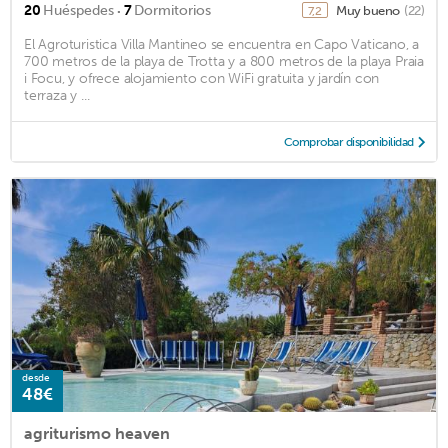
·
20
Huéspedes
7
Dormitorios
Muy bueno
(22)
7,2
El Agroturistica Villa Mantineo se encuentra en Capo Vaticano, a
700 metros de la playa de Trotta y a 800 metros de la playa Praia
i Focu, y ofrece alojamiento con WiFi gratuita y jardín con
terraza y ...
Comprobar disponibilidad
desde
48€
agriturismo heaven