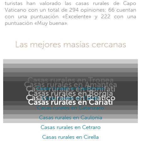
turistas han valorado las casas rurales de Capo
Vaticano con un total de 294 opiniones: 66 cuentan
con una puntuación «Excelente» y 222 con una
puntuación «Muy buena».
Las mejores masías cercanas
Casas rurales en Tropea
Casas rurales en Amantea
Casas rurales en Bonifati
Casas rurales en Capistrano
Casas rurales en Borgia
Casas rurales en Briatico
Casas rurales en Cariati
Casas rurales en Cariati
Casas rurales en Catanzaro
Casas rurales en Caulonia
Casas rurales en Cetraro
Casas rurales en Cirella