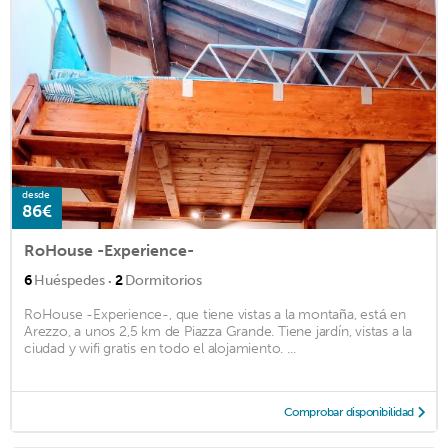
desde
86€
RoHouse -Experience-
·
6
Huéspedes
2
Dormitorios
RoHouse -Experience-, que tiene vistas a la montaña, está en
Arezzo, a unos 2,5 km de Piazza Grande. Tiene jardín, vistas a la
ciudad y wifi gratis en todo el alojamiento. ...
Comprobar disponibilidad