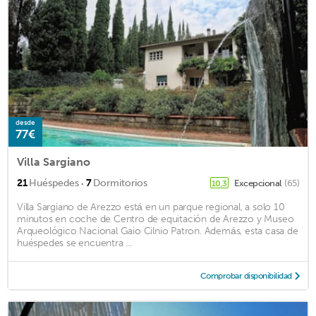
desde
77€
Villa Sargiano
·
21
Huéspedes
7
Dormitorios
Excepcional
(65)
10,3
Villa Sargiano de Arezzo está en un parque regional, a solo 10
minutos en coche de Centro de equitación de Arezzo y Museo
Arqueológico Nacional Gaio Cilnio Patron. Además, esta casa de
huéspedes se encuentra ...
Comprobar disponibilidad