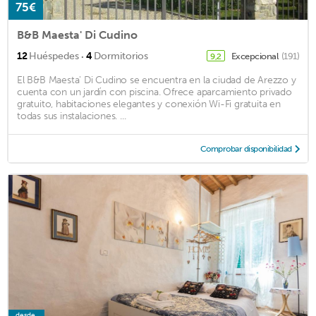
75€
B&B Maesta' Di Cudino
·
12
Huéspedes
4
Dormitorios
Excepcional
(191)
9,2
El B&B Maesta' Di Cudino se encuentra en la ciudad de Arezzo y
cuenta con un jardín con piscina. Ofrece aparcamiento privado
gratuito, habitaciones elegantes y conexión Wi-Fi gratuita en
todas sus instalaciones. ...
Comprobar disponibilidad
desde