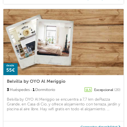
desde
55€
Belvilla by OYO Al Meriggio
·
3
Huéspedes
1
Dormitorio
Excepcional
(20)
11,5
Belvilla by OYO Al Meriggio se encuentra a 7,7 km dePiazza
Grande, en Casa di Cio, y ofrece alojamiento con terraza, jardín y
piscina al aire libre. Hay wifi gratis en todo el alojamiento. ...
Comprobar disponibilidad