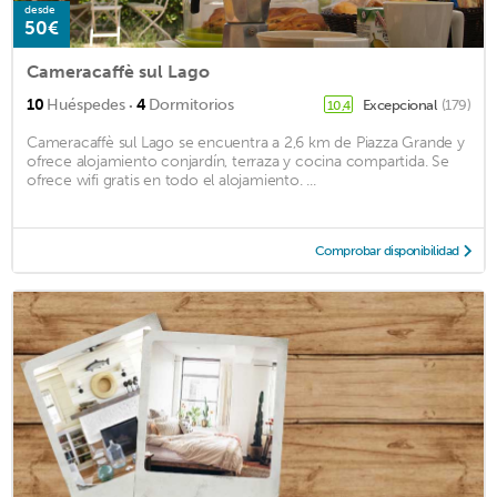
desde
50€
Cameracaffè sul Lago
·
10
Huéspedes
4
Dormitorios
Excepcional
(179)
10,4
Cameracaffè sul Lago se encuentra a 2,6 km de Piazza Grande y
ofrece alojamiento conjardín, terraza y cocina compartida. Se
ofrece wifi gratis en todo el alojamiento. ...
Comprobar disponibilidad