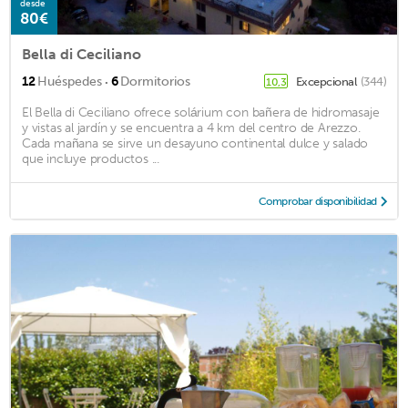
desde
80€
Bella di Ceciliano
·
12
Huéspedes
6
Dormitorios
Excepcional
(344)
10,3
El Bella di Ceciliano ofrece solárium con bañera de hidromasaje
y vistas al jardín y se encuentra a 4 km del centro de Arezzo.
Cada mañana se sirve un desayuno continental dulce y salado
que incluye productos ...
Comprobar disponibilidad