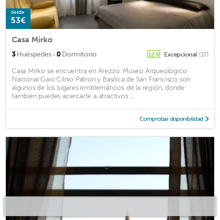
desde
53€
Casa Mirko
·
3
Huéspedes
0
Dormitorio
Excepcional
(17)
12,9
Casa Mirko se encuentra en Arezzo. Museo Arqueológico
Nacional Gaio Cilnio Patron y Basílica de San Francisco son
algunos de los lugares emblemáticos de la región, donde
también puedes acercarte a atractivos ...
Comprobar disponibilidad