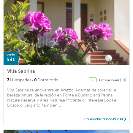
desde
53€
Villa Sabrina
·
3
Huéspedes
0
Dormitorio
Excepcional
(18)
9
Villa Sabrina se encuentra en Arezzo. Además de apreciar la
belleza natural de la región en Ponte a Buriano and Penna
Nature Reserve y Area Naturale Protetta di Interesse Locale
Bosco di Sargiano, también ...
Comprobar disponibilidad