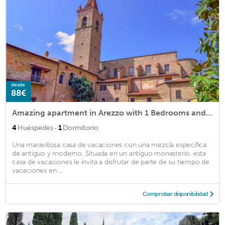
desde
88€
Amazing apartment in Arezzo with 1 Bedrooms and WiFi
·
4
Huéspedes
1
Dormitorio
Una maravillosa casa de vacaciones con una mezcla específica
de antiguo y moderno. Situada en un antiguo monasterio, esta
casa de vacaciones le invita a disfrutar de parte de su tiempo de
vacaciones en ...
Comprobar disponibilidad