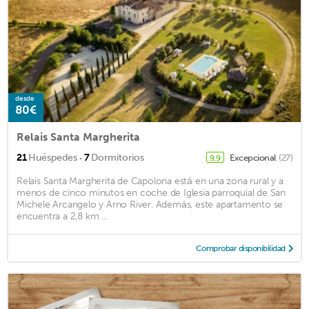
desde
80€
Relais Santa Margherita
·
21
Huéspedes
7
Dormitorios
Excepcional
(27)
9,9
Relais Santa Margherita de Capolona está en una zona rural y a
menos de cinco minutos en coche de Iglesia parroquial de San
Michele Arcangelo y Arno River. Además, este apartamento se
encuentra a 2,8 km ...
Comprobar disponibilidad