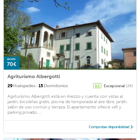
desde
70€
Agriturismo Albergotti
·
29
Huéspedes
15
Dormitorios
Excepcional
(24)
9,5
Agriturismo Albergotti está en Arezzo y cuenta con vistas al
jardín, bicicletas gratis, piscina de temporada al aire libre, jardín,
salón de uso común y terraza. El apartamento ofrece wifi y
parking privado, ...
Comprobar disponibilidad