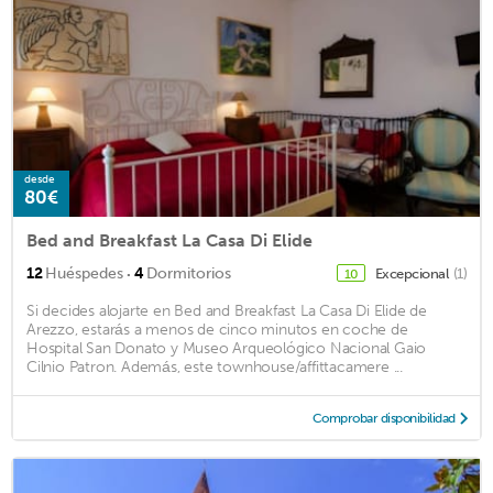
desde
80€
Bed and Breakfast La Casa Di Elide
·
12
Huéspedes
4
Dormitorios
Excepcional
(1)
10
Si decides alojarte en Bed and Breakfast La Casa Di Elide de
Arezzo, estarás a menos de cinco minutos en coche de
Hospital San Donato y Museo Arqueológico Nacional Gaio
Cilnio Patron. Además, este townhouse/affittacamere ...
Comprobar disponibilidad