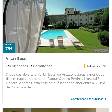
desde
75€
Villa i Bossi
·
15
Huéspedes
5
Dormitorios
Fabuloso
(29)
8
Si decides alojarte en Villa i Bossi de Arezzo, estarás a menos de
diez minutos en coche de Parque Sandro Pertini y Hospital San
Donato. Además, esta casa de huéspedes se encuentra a 6,8 km
de Plaza Grande ...
Comprobar disponibilidad