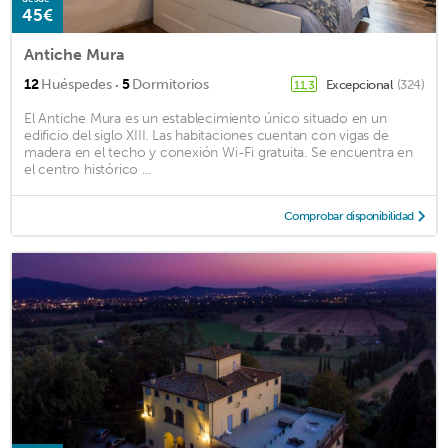
45€
Antiche Mura
·
12
Huéspedes
5
Dormitorios
Excepcional
(324)
11,3
El Antiche Mura es un establecimiento único situado en un
edificio del siglo XIII. Las habitaciones cuentan con vigas de
madera en el techo y conexión Wi-Fi gratuita. Se encuentra en
el centro histórico ...
Comprobar disponibilidad