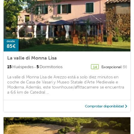
desde
85€
La valle di Monna Lisa
·
15
Huéspedes
5
Dormitorios
Excepcional
(9)
14
La valle di Monna Lisa de Arezzo está a solo diez minutos en
coche de Casa de Vasari y Museo Statale d'Arte Medievale e
Moderna. Además, este townhouse/affittacamere se encuentra
a 6,6 km de Catedral ...
Comprobar disponibilidad