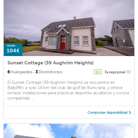
desde
104€
Sunset Cottage (39 Aughrim Heights)
·
6
Huéspedes
3
Dormitorios
Excepcional
(5)
9,5
El Sunset Cottage (39 Aughrim Heights) se encuentra en
Ballyliffin, a solo 18 km del club de golf de Buncrana, y ofrece
terraza, instalaciones para practicar deportes acuáticos y cocina
compartida. ...
Comprobar disponibilidad