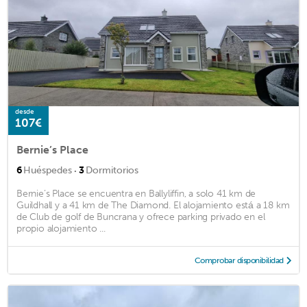
desde
107€
Bernie’s Place
·
6
Huéspedes
3
Dormitorios
Bernie’s Place se encuentra en Ballyliffin, a solo 41 km de
Guildhall y a 41 km de The Diamond. El alojamiento está a 18 km
de Club de golf de Buncrana y ofrece parking privado en el
propio alojamiento ...
Comprobar disponibilidad