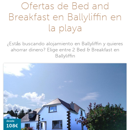
Ofertas de Bed and
Breakfast en Ballyliffin en
la playa
¿Estás buscando alojamiento en Ballyliffin y quieres
ahorrar dinero? Elige entre 2 Bed & Breakfast en
Ballyliffin
desde
108€