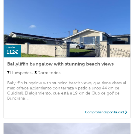
desde
112€
Ballyliffin bungalow with stunning beach views
·
7
Huéspedes
3
Dormitorios
Ballyliffin bungalow with stunning beach views, que tiene vistas al
mar, ofrece alojamiento con terraza y patio a unos 44 km de
Guildhall. El alojamiento, que está a 19 km de Club de golf de
Buncrana, ...
Comprobar disponibilidad