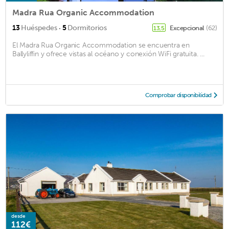
Madra Rua Organic Accommodation
·
13
Huéspedes
5
Dormitorios
Excepcional
(62)
13,5
El Madra Rua Organic Accommodation se encuentra en
Ballyliffin y ofrece vistas al océano y conexión WiFi gratuita. ...
Comprobar disponibilidad
desde
112€