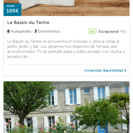
desde
105€
Le Bassin du Tertre
·
8
Huéspedes
3
Dormitorios
Excepcional
(42)
9,4
Le Bassin du Tertre se encuentra en Fronsac y ofrece vistas al
jardín, jardín y bar. Los alojamientos disponen de terraza, aire
acondicionado, TV de pantalla plana y baño privado con ducha y
secador de ...
Comprobar disponibilidad