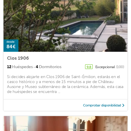
desde
84€
Clos 1906
·
12
Huéspedes
4
Dormitorios
Excepcional
(100)
9,8
Si decides alojarte en Clos 1906 de Saint-Émilion, estarás en el
casco histórico y a menos de 15 minutos a pie de Château
Ausone y Museo subterráneo de la cerámica. Además, esta casa
de huéspedes se encuentra ...
Comprobar disponibilidad