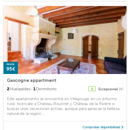
desde
95€
Gascogne appartment
·
2
Huéspedes
1
Dormitorio
Excepcional
(4)
9
Este apartamento se encuentra en Villegouge, en un entorno
rural. Acércate a Chateau Boutinet y Château de la Rivière si
buscas unas vacaciones activas, aunque para apreciar la belleza
natural de la región ...
Comprobar disponibilidad