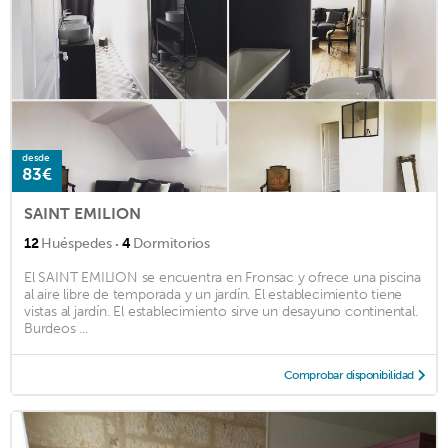
desde
83€
SAINT EMILION
·
12
Huéspedes
4
Dormitorios
El SAINT EMILION se encuentra en Fronsac y ofrece una piscina
al aire libre de temporada y un jardín. El establecimiento tiene
vistas al jardín. El establecimiento sirve un desayuno continental.
Burdeos ...
Comprobar disponibilidad