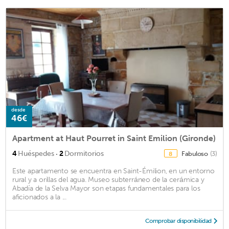
desde
46€
Apartment at Haut Pourret in Saint Emilion (Gironde)
·
4
Huéspedes
2
Dormitorios
Fabuloso
(3)
8
Este apartamento se encuentra en Saint-Émilion, en un entorno
rural y a orillas del agua. Museo subterráneo de la cerámica y
Abadía de la Selva Mayor son etapas fundamentales para los
aficionados a la ...
Comprobar disponibilidad