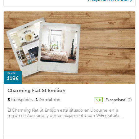
desde
119€
Charming Flat St Emilion
·
3
Huéspedes
1
Dormitorio
Excepcional
(7)
9,8
El Charming Flat St Emilion está situado en Libourne, en la
región de Aquitania, y ofrece alojamiento con WiFi gratuita. ...