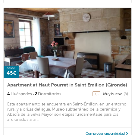
desde
45€
Apartment at Haut Pourret in Saint Emilion (Gironde)
·
4
Huéspedes
2
Dormitorios
Muy bueno
(8)
7,5
Este apartamento se encuentra en Saint-Émilion, en un entorno
rural y a orillas del agua. Museo subterráneo de la cerámica y
Abadía de la Selva Mayor son etapas fundamentales para los
aficionados a la ...
Comprobar disponibilidad