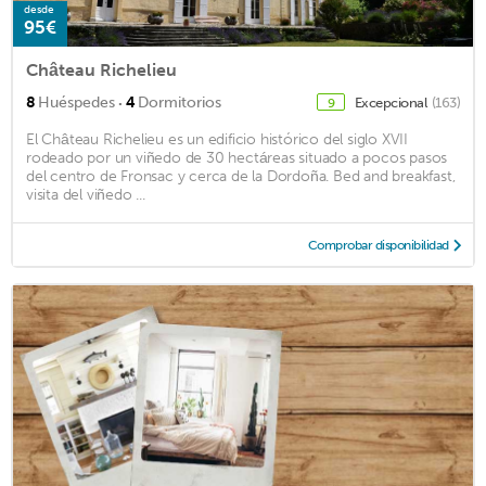
desde
95€
Château Richelieu
·
8
Huéspedes
4
Dormitorios
Excepcional
(163)
9
El Château Richelieu es un edificio histórico del siglo XVII
rodeado por un viñedo de 30 hectáreas situado a pocos pasos
del centro de Fronsac y cerca de la Dordoña. Bed and breakfast,
visita del viñedo ...
Comprobar disponibilidad