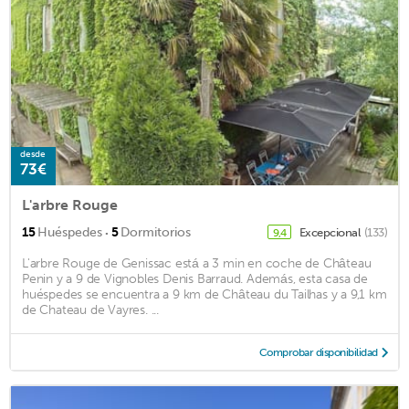
desde
73€
L'arbre Rouge
·
15
Huéspedes
5
Dormitorios
Excepcional
(133)
9,4
L'arbre Rouge de Genissac está a 3 min en coche de Château
Penin y a 9 de Vignobles Denis Barraud. Además, esta casa de
huéspedes se encuentra a 9 km de Château du Tailhas y a 9,1 km
de Chateau de Vayres. ...
Comprobar disponibilidad