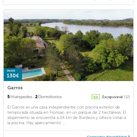
desde
130€
Garros
·
5
Huéspedes
2
Dormitorios
Excepcional
(12)
9,4
El Garros es una casa independiente con piscina exterior de
temporada situada en Fronsac, en un parque de 2 hectáreas. El
alojamiento se encuentra a 24 km de Burdeos y ofrece vistas a
la piscina. Hay aparcamiento ...
Comprobar disponibilidad