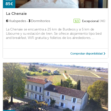
85€
La Chenaie
·
6
Huéspedes
3
Dormitorios
Excepcional
(46)
9,3
La Chenaie se encuentra a 25 km de Burdeos y a 5 km de
Libourne y su estación de tren. Se ofrece alojamiento tipo bed
and breakfast, WiFi gratuita y folletos de los alrededores. ...
Comprobar disponibilidad