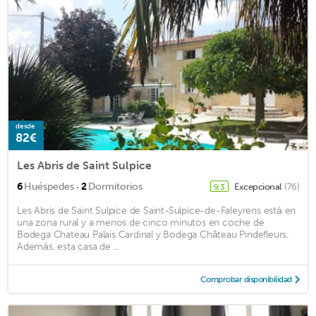
desde
82€
Les Abris de Saint Sulpice
·
6
Huéspedes
2
Dormitorios
Excepcional
(76)
9,3
Les Abris de Saint Sulpice de Saint-Sulpice-de-Faleyrens está en
una zona rural y a menos de cinco minutos en coche de
Bodega Chateau Palais Cardinal y Bodega Château Pindefleurs.
Además, esta casa de ...
Comprobar disponibilidad