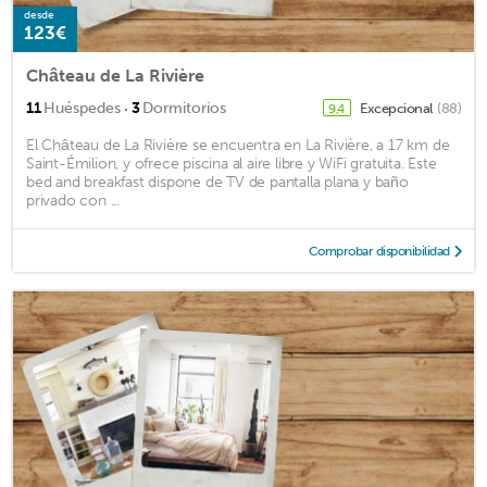
desde
123€
Château de La Rivière
·
11
Huéspedes
3
Dormitorios
Excepcional
(88)
9,4
El Château de La Rivière se encuentra en La Rivière, a 17 km de
Saint-Émilion, y ofrece piscina al aire libre y WiFi gratuita. Este
bed and breakfast dispone de TV de pantalla plana y baño
privado con ...
Comprobar disponibilidad