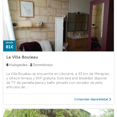
desde
81€
La Villa Bouleau
·
6
Huéspedes
2
Dormitorios
La Villa Bouleau se encuentra en Libourne, a 43 km de Mérignac,
y ofrece terraza y WiFi gratuita. Este bed and breakfast dispone
de TV de pantalla plana y baño privado con secador de pelo,
artículos de ...
Comprobar disponibilidad