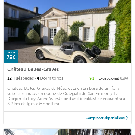
desde
73€
Château Belles-Graves
·
12
Huéspedes
4
Dormitorios
Excepcional
(124)
9,2
Château Belles-Graves de Néac está en la ribera de un río, a
solo 15 minutos en coche de Colegiata de San Émilion y Le
Donjon du Roy. Además, este bed and breakfast se encuentra a
8,2 km de Iglesia Monolítica ...
Comprobar disponibilidad