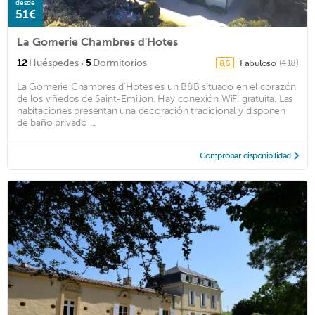
desde
51€
La Gomerie Chambres d'Hotes
·
12
Huéspedes
5
Dormitorios
Fabuloso
(418)
8,5
La Gomerie Chambres d'Hotes es un B&B situado en el corazón
de los viñedos de Saint-Emilion. Hay conexión WiFi gratuita. Las
habitaciones presentan una decoración tradicional y disponen
de baño privado ...
Comprobar disponibilidad