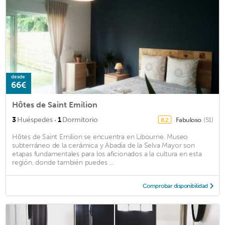
desde
66€
Hôtes de Saint Emilion
·
3
Huéspedes
1
Dormitorio
Fabuloso
(51)
8,2
Hôtes de Saint Emilion se encuentra en Libourne. Museo
subterráneo de la cerámica y Abadía de la Selva Mayor son
etapas fundamentales para los aficionados a la cultura en esta
región, donde también puedes ...
Comprobar disponibilidad