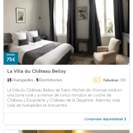
desde
75€
La Villa du Château Belloy
·
15
Huéspedes
5
Dormitorios
Fabuloso
(39)
8,7
La Villa du Château Belloy de Saint-Michel-de-Fronsac está en
una zona rural y a menos de cinco minutos en coche de
Château L'Escarderie y Château de la Dauphine. Además, esta
casa de huéspedes se encuentra ...
Comprobar disponibilidad