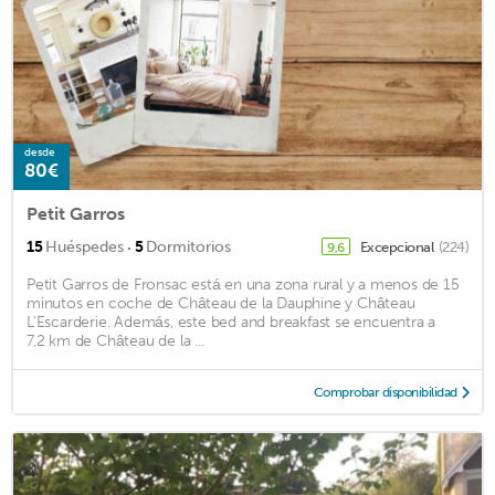
desde
80€
Petit Garros
·
15
Huéspedes
5
Dormitorios
Excepcional
(224)
9,6
Petit Garros de Fronsac está en una zona rural y a menos de 15
minutos en coche de Château de la Dauphine y Château
L'Escarderie. Además, este bed and breakfast se encuentra a
7,2 km de Château de la ...
Comprobar disponibilidad