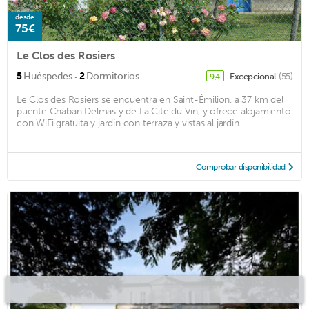
desde
75€
Le Clos des Rosiers
·
5
Huéspedes
2
Dormitorios
Excepcional
(55)
9,4
Le Clos des Rosiers se encuentra en Saint-Émilion, a 37 km del
puente Chaban Delmas y de La Cite du Vin, y ofrece alojamiento
con WiFi gratuita y jardín con terraza y vistas al jardín. ...
Comprobar disponibilidad