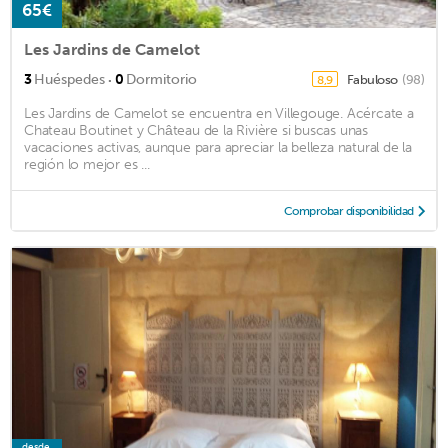
65€
Les Jardins de Camelot
·
3
Huéspedes
0
Dormitorio
Fabuloso
(98)
8,9
Les Jardins de Camelot se encuentra en Villegouge. Acércate a
Chateau Boutinet y Château de la Rivière si buscas unas
vacaciones activas, aunque para apreciar la belleza natural de la
región lo mejor es ...
Comprobar disponibilidad
desde