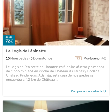
desde
72€
Le Logis de l'épinette
·
15
Huéspedes
5
Dormitorios
Muy bueno
(46)
7,3
Le Logis de l'épinette de Libourne está en las afueras y a menos
de cinco minutos en coche de Château du Tailhas y Bodega
Château Pindefleurs. Además, esta casa de huéspedes se
encuentra a 4,2 km de Château ...
Comprobar disponibilidad