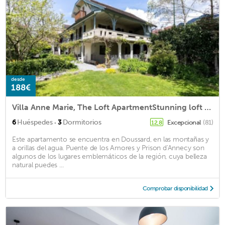
desde
188€
Villa Anne Marie, The Loft ApartmentStunning loft amazing views
·
6
Huéspedes
3
Dormitorios
Excepcional
(81)
12,8
Este apartamento se encuentra en Doussard, en las montañas y
a orillas del agua. Puente de los Amores y Prison d'Annecy son
algunos de los lugares emblemáticos de la región, cuya belleza
natural puedes ...
Comprobar disponibilidad