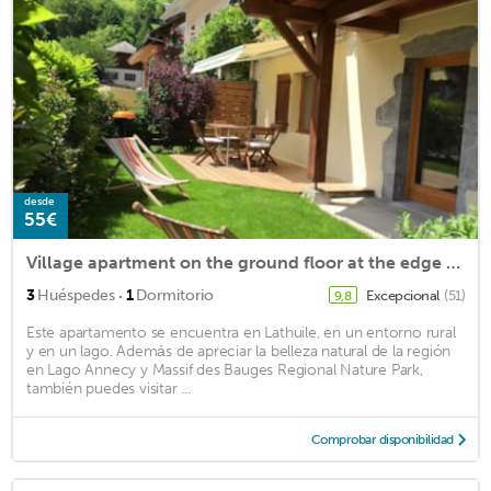
desde
55€
Village apartment on the ground floor at the edge of Lake Annecy
·
3
Huéspedes
1
Dormitorio
Excepcional
(51)
9,8
Este apartamento se encuentra en Lathuile, en un entorno rural
y en un lago. Además de apreciar la belleza natural de la región
en Lago Annecy y Massif des Bauges Regional Nature Park,
también puedes visitar ...
Comprobar disponibilidad