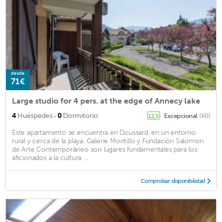
desde
71€
Large studio for 4 pers. at the edge of Annecy lake
·
4
Huéspedes
0
Dormitorio
Excepcional
(60)
12,5
Este apartamento se encuentra en Doussard, en un entorno
rural y cerca de la playa. Galerie Montillo y Fundación Salomon
de Arte Contemporáneo son lugares fundamentales para los
aficionados a la cultura ...
Comprobar disponibilidad