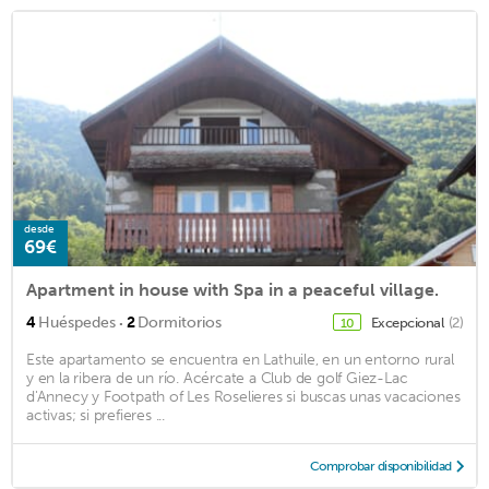
desde
69€
Apartment in house with Spa in a peaceful village.
·
4
Huéspedes
2
Dormitorios
Excepcional
(2)
10
Este apartamento se encuentra en Lathuile, en un entorno rural
y en la ribera de un río. Acércate a Club de golf Giez-Lac
d'Annecy y Footpath of Les Roselieres si buscas unas vacaciones
activas; si prefieres ...
Comprobar disponibilidad