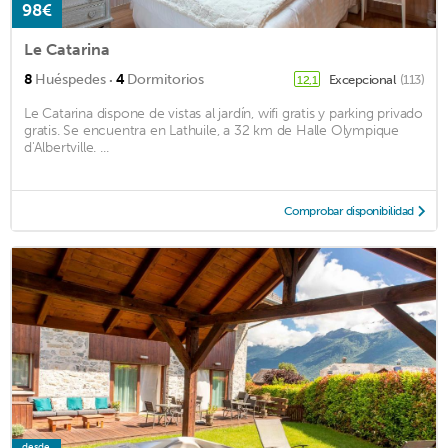
98€
Le Catarina
·
8
Huéspedes
4
Dormitorios
Excepcional
(113)
12,1
Le Catarina dispone de vistas al jardín, wifi gratis y parking privado
gratis. Se encuentra en Lathuile, a 32 km de Halle Olympique
d'Albertville. ...
Comprobar disponibilidad
desde