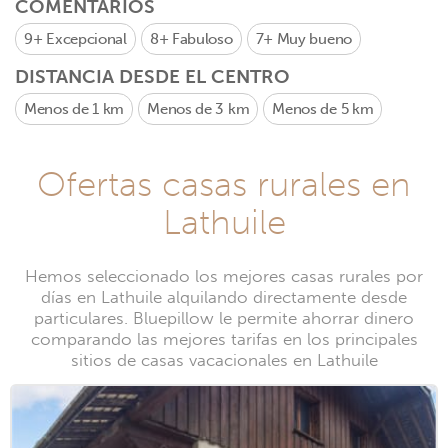
COMENTARIOS
9+
Excepcional
8+
Fabuloso
7+
Muy bueno
DISTANCIA DESDE EL CENTRO
Menos de 1 km
Menos de 3 km
Menos de 5 km
Ofertas casas rurales en
Lathuile
Hemos seleccionado los mejores casas rurales por
días en Lathuile alquilando directamente desde
particulares. Bluepillow le permite ahorrar dinero
comparando las mejores tarifas en los principales
sitios de casas vacacionales en Lathuile