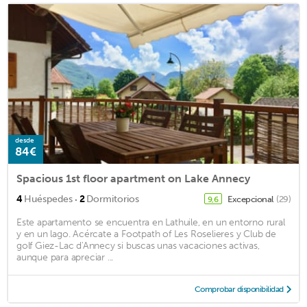
desde
84€
Spacious 1st floor apartment on Lake Annecy
·
4
Huéspedes
2
Dormitorios
Excepcional
(29)
9,6
Este apartamento se encuentra en Lathuile, en un entorno rural
y en un lago. Acércate a Footpath of Les Roselieres y Club de
golf Giez-Lac d'Annecy si buscas unas vacaciones activas,
aunque para apreciar ...
Comprobar disponibilidad