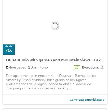
desde
71€
Quiet studio with garden and mountain views - Lake Annecy
·
2
Huéspedes
1
Dormitorio
Excepcional
(13)
10
Este apartamento se encuentra en Doussard. Puente de los
Amores y Prison d'Annecy son algunos de los lugares
emblemáticos de la región, donde también puedes ir de
compras por Centro comercial Courier y ...
Comprobar disponibilidad