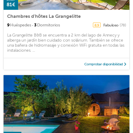
81€
Chambres d'hôtes La Grangelitte
·
9
Huéspedes
3
Dormitorios
Fabuloso
(78)
8,9
La Grangelitte B&B se encuentra a 2 km del lago de Annecy y
alberga un jardín bien cuidado con solárium. También se ofrece
una bañera de hidromasaje y conexión WiFi gratuita en todas las
instalaciones. ...
Comprobar disponibilidad