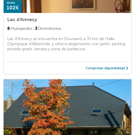
desde
102€
Lac d'Annecy
·
8
Huéspedes
3
Dormitorios
Lac d'Annecy se encuentra en Doussard, a 31 km de Halle
Olympique d'Albertville, y ofrece alojamiento con jardín, parking
privado gratis, terraza y zona de barbacoa. ...
Comprobar disponibilidad