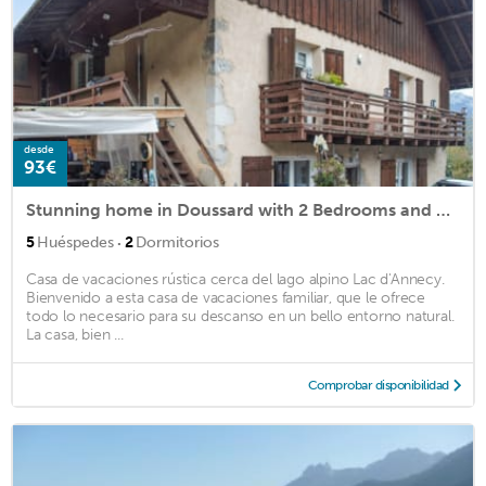
desde
93€
Stunning home in Doussard with 2 Bedrooms and WiFi
·
5
Huéspedes
2
Dormitorios
Casa de vacaciones rústica cerca del lago alpino Lac d'Annecy.
Bienvenido a esta casa de vacaciones familiar, que le ofrece
todo lo necesario para su descanso en un bello entorno natural.
La casa, bien ...
Comprobar disponibilidad