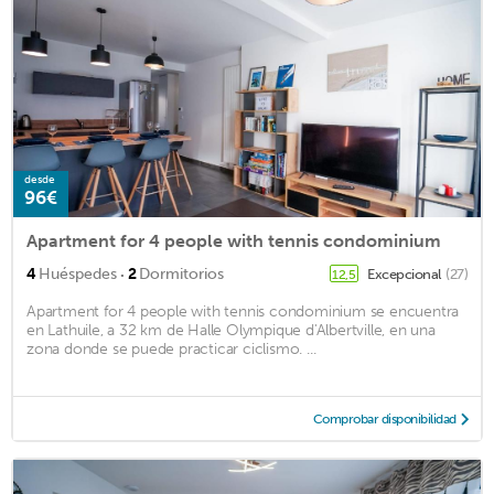
desde
96€
Apartment for 4 people with tennis condominium
·
4
Huéspedes
2
Dormitorios
Excepcional
(27)
12,5
Apartment for 4 people with tennis condominium se encuentra
en Lathuile, a 32 km de Halle Olympique d'Albertville, en una
zona donde se puede practicar ciclismo. ...
Comprobar disponibilidad