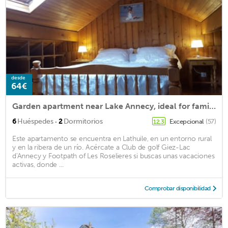
desde
64€
Garden apartment near Lake Annecy, ideal for family holidays ...
·
6
Huéspedes
2
Dormitorios
Excepcional
(57)
12,3
Este apartamento se encuentra en Lathuile, en un entorno rural
y en la ribera de un río. Acércate a Club de golf Giez-Lac
d'Annecy y Footpath of Les Roselieres si buscas unas vacaciones
activas, donde ...
Comprobar disponibilidad