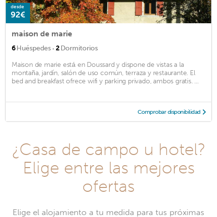
desde
92€
maison de marie
·
6
Huéspedes
2
Dormitorios
Maison de marie está en Doussard y dispone de vistas a la
montaña, jardín, salón de uso común, terraza y restaurante. El
bed and breakfast ofrece wifi y parking privado, ambos gratis. ...
Comprobar disponibilidad
¿Casa de campo u hotel?
Elige entre las mejores
ofertas
Elige el alojamiento a tu medida para tus próximas