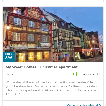
desde
89€
My Sweet Homes - Christmas Apartment
Hotel
Excepcional
(87)
9
With a stay at this apartment in Colmar (Colmar Centre Ville),
you'll be steps from Synagogue and Saint-Matthews Protestant
Church. This apartment is 0.4 mi (0.6 km) from Little Venice and
1.1 mi (1.7 ...
Comprobar disponibilidad