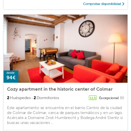
Comprobar disponibilidad
desde
94€
Cozy apartment in the historic center of Colmar
·
2
Huéspedes
2
Dormitorios
Excepcional
(9)
11,5
Este apartamento se encuentra en el barrio Centro de la ciudad
de Colmar de Colmar, cerca de parques temáticos y en un lago.
Acércate a Domaine Zind-Humbrecht y Bodega André Stentz si
buscas unas vacaciones ...