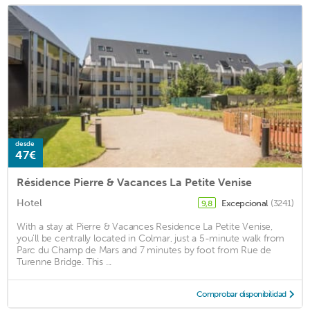
desde
47€
Résidence Pierre & Vacances La Petite Venise
Hotel
Excepcional
(3241)
9,8
With a stay at Pierre & Vacances Residence La Petite Venise,
you'll be centrally located in Colmar, just a 5-minute walk from
Parc du Champ de Mars and 7 minutes by foot from Rue de
Turenne Bridge. This ...
Comprobar disponibilidad