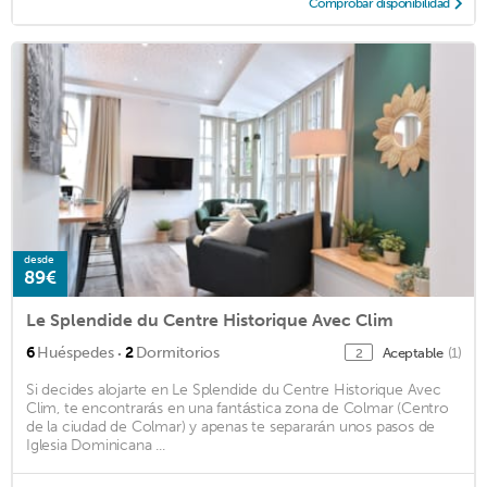
Comprobar disponibilidad
desde
89€
Le Splendide du Centre Historique Avec Clim
·
6
Huéspedes
2
Dormitorios
Aceptable
(1)
2
Si decides alojarte en Le Splendide du Centre Historique Avec
Clim, te encontrarás en una fantástica zona de Colmar (Centro
de la ciudad de Colmar) y apenas te separarán unos pasos de
Iglesia Dominicana ...