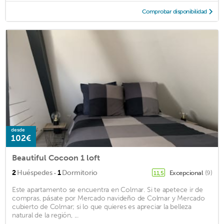
Comprobar disponibilidad
desde
102€
Beautiful Cocoon 1 loft
·
2
Huéspedes
1
Dormitorio
Excepcional
(9)
11,5
Este apartamento se encuentra en Colmar. Si te apetece ir de
compras, pásate por Mercado navideño de Colmar y Mercado
cubierto de Colmar; si lo que quieres es apreciar la belleza
natural de la región, ...