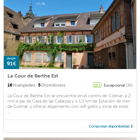
desde
91€
La Cour de Berthe Est
·
16
Huéspedes
5
Dormitorios
Excepcional
(36)
12,1
La Cour de Berthe Est se encuentra en el centro de Colmar, a 2
min a pie de Casa de las Cabezas y a 1,2 km de Estación de tren
de Colmar, y ofrece alojamiento con wifi gratis y zona de estar.
...
Comprobar disponibilidad