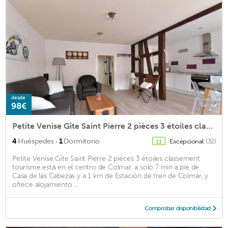
desde
98€
Petite Venise Gîte Saint Pierre 2 pièces 3 étoiles classement tourisme
·
4
Huéspedes
1
Dormitorio
Excepcional
(32)
11
Petite Venise Gîte Saint Pierre 2 pièces 3 étoiles classement
tourisme está en el centro de Colmar, a solo 7 min a pie de
Casa de las Cabezas y a 1 km de Estación de tren de Colmar, y
ofrece alojamiento ...
Comprobar disponibilidad