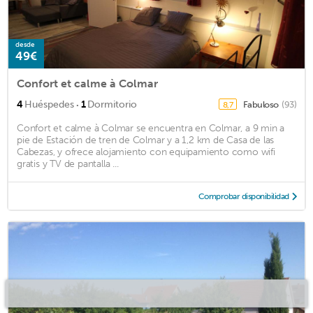
desde
49€
Confort et calme à Colmar
·
4
Huéspedes
1
Dormitorio
Fabuloso
(93)
8,7
Confort et calme à Colmar se encuentra en Colmar, a 9 min a
pie de Estación de tren de Colmar y a 1,2 km de Casa de las
Cabezas, y ofrece alojamiento con equipamiento como wifi
gratis y TV de pantalla ...
Comprobar disponibilidad