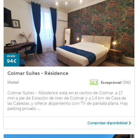
desde
94€
Colmar Suites - Résidence
Hotel
Excepcional
(381)
12,3
Colmar Suites - Résidence está en el centro de Colmar, a 17
min a pie de Estación de tren de Colmar y a 1,4 km de Casa de
las Cabezas, y ofrece alojamiento con TV de pantalla plana. Hay
parking privado ...
Comprobar disponibilidad