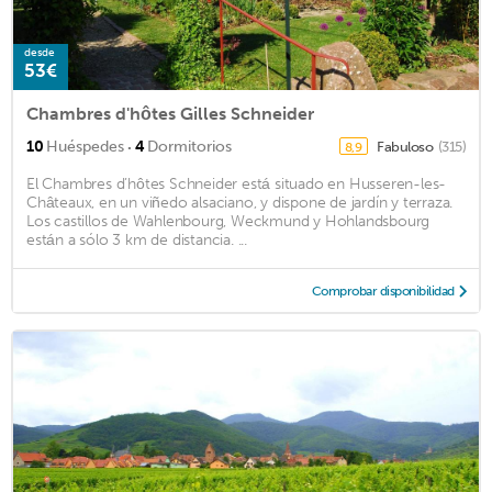
desde
53€
Chambres d'hôtes Gilles Schneider
·
10
Huéspedes
4
Dormitorios
Fabuloso
(315)
8,9
El Chambres d’hôtes Schneider está situado en Husseren-les-
Châteaux, en un viñedo alsaciano, y dispone de jardín y terraza.
Los castillos de Wahlenbourg, Weckmund y Hohlandsbourg
están a sólo 3 km de distancia. ...
Comprobar disponibilidad