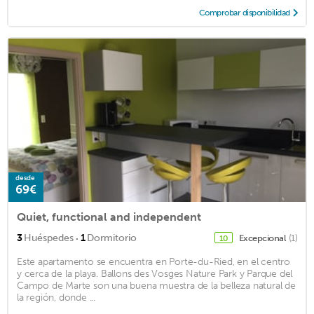
Comprobar disponibilidad
desde
69€
Quiet, functional and independent
·
3
Huéspedes
1
Dormitorio
Excepcional
(1)
10
Este apartamento se encuentra en Porte-du-Ried, en el centro
y cerca de la playa. Ballons des Vosges Nature Park y Parque del
Campo de Marte son una buena muestra de la belleza natural de
la región, donde ...