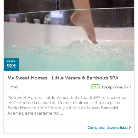
desde
92€
My Sweet Homes - Little Venice & Bartholdi SPA
Hotel
Excepcional
(48)
12,5
My Sweet Homes - Little Venice & Bartholdi SPA se encuentra
en Centro de la ciudad de Colmar (Colmar), a 4 min a pie de
Barrio histórico Little Venice y a 6 min de Museo Bartholdi.
Además, este apartamento ...
Comprobar disponibilidad