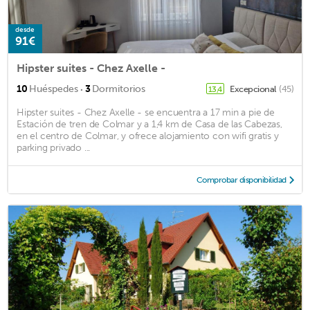
desde
91€
Hipster suites - Chez Axelle -
·
10
Huéspedes
3
Dormitorios
Excepcional
(45)
13,4
Hipster suites - Chez Axelle - se encuentra a 17 min a pie de
Estación de tren de Colmar y a 1,4 km de Casa de las Cabezas,
en el centro de Colmar, y ofrece alojamiento con wifi gratis y
parking privado ...
Comprobar disponibilidad