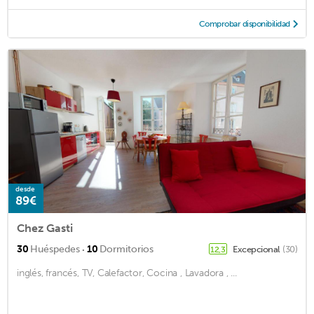
Comprobar disponibilidad
desde
89€
Chez Gasti
·
30
Huéspedes
10
Dormitorios
Excepcional
(30)
12,3
inglés, francés, TV, Calefactor, Cocina , Lavadora , ...