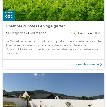
desde
60€
Chambre d'Hotes Le Vogelgarten
·
3
Huéspedes
1
Dormitorio
Excepcional
(134)
9,3
Le Vogelgarten está situado en Sigolsheim, en la ruta del vino de
Alsacia, en un viñedo, y ofrece vistas a las montañas de los
Vosgos. El establecimiento organiza catas de vino y visitas a las
bodegas. ...
Comprobar disponibilidad