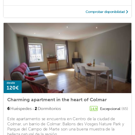
Comprobar disponibilidad
desde
120€
Charming apartment in the heart of Colmar
·
6
Huéspedes
2
Dormitorios
Excepcional
(65)
14,9
Este apartamento se encuentra en Centro de la ciudad de
Colmar, un barrio de Colmar. Ballons des Vosges Nature Park y
Parque del Campo de Marte son una buena muestra de la
belleza natural de la región, ...