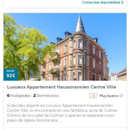
Comprobar disponibilidad
desde
92€
Luxueux Appartement Haussmannien Centre Ville
·
6
Huéspedes
2
Dormitorios
Muy bueno
(2)
7,4
Si decides alojarte en Luxueux Appartement Haussmannien
Centre Ville, te encontrarás en una fantástica zona de Colmar
(Centro de la ciudad de Colmar) y apenas te separarán unos
pasos de Iglesia Dominicana ...