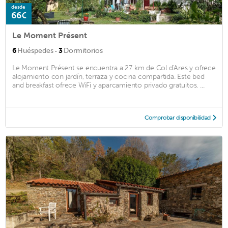
desde
66€
Le Moment Présent
·
6
Huéspedes
3
Dormitorios
Le Moment Présent se encuentra a 27 km de Col d'Ares y ofrece
alojamiento con jardín, terraza y cocina compartida. Este bed
and breakfast ofrece WiFi y aparcamiento privado gratuitos. ...
Comprobar disponibilidad