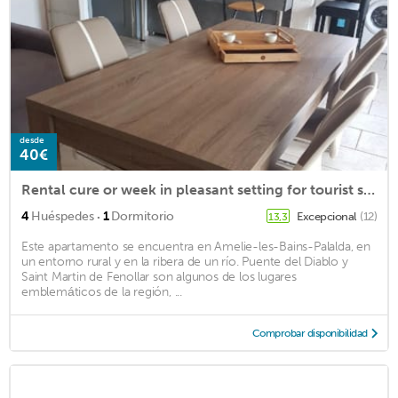
desde
40€
Rental cure or week in pleasant setting for tourist stay
·
4
Huéspedes
1
Dormitorio
Excepcional
(12)
13,3
Este apartamento se encuentra en Amelie-les-Bains-Palalda, en
un entorno rural y en la ribera de un río. Puente del Diablo y
Saint Martin de Fenollar son algunos de los lugares
emblemáticos de la región, ...
Comprobar disponibilidad