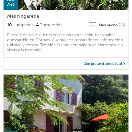
75€
Mas Nogarede
·
10
Huéspedes
4
Dormitorios
Muy bueno
(39)
7,7
El Mas Nogarede cuenta con restaurante, jardín, bar y salón
compartido en Corsavy. Cuenta con mostrador de información
turística y terraza. También cuenta con bañera de hidromasaje y
vistas a la montaña. ...
Comprobar disponibilidad