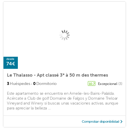
desde
74€
Le Thalasso - Apt classé 3* à 50 m des thermes
·
3
Huéspedes
0
Dormitorio
Excepcional
(3)
10,7
Este apartamento se encuentra en Amelie-les-Bains-Palalda.
Acércate a Club de golf Domaine de Falgos y Domaine Treloar
Vineyard and Winery si buscas unas vacaciones activas, aunque
para apreciar la belleza ...
Comprobar disponibilidad