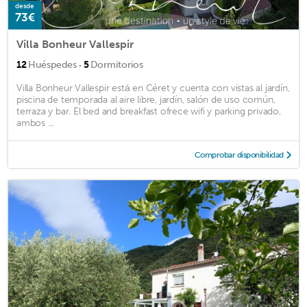
desde
73€
Villa Bonheur Vallespir
·
12
Huéspedes
5
Dormitorios
Villa Bonheur Vallespir está en Céret y cuenta con vistas al jardín,
piscina de temporada al aire libre, jardín, salón de uso común,
terraza y bar. El bed and breakfast ofrece wifi y parking privado,
ambos ...
Comprobar disponibilidad