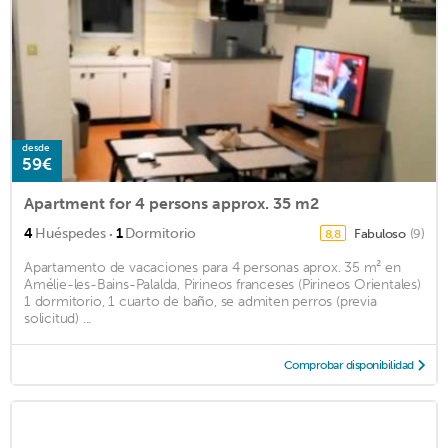
desde
59€
Apartment for 4 persons approx. 35 m2
·
4
Huéspedes
1
Dormitorio
Fabuloso
(9)
8,8
Apartamento de vacaciones para 4 personas aprox. 35 m² en
Amélie-les-Bains-Palalda, Pirineos franceses (Pirineos Orientales)
1 dormitorio, 1 cuarto de baño, se admiten perros (previa
solicitud) ...
Comprobar disponibilidad