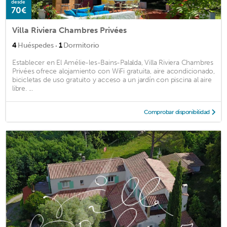
desde
70€
Villa Riviera Chambres Privées
·
4
Huéspedes
1
Dormitorio
Establecer en El Amélie-les-Bains-Palalda, Villa Riviera Chambres
Privées ofrece alojamiento con WiFi gratuita, aire acondicionado,
bicicletas de uso gratuito y acceso a un jardín con piscina al aire
libre. ...
Comprobar disponibilidad