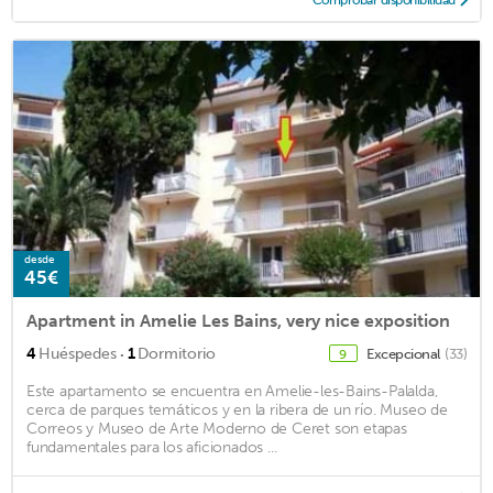
desde
45€
Apartment in Amelie Les Bains, very nice exposition
·
4
Huéspedes
1
Dormitorio
Excepcional
(33)
9
Este apartamento se encuentra en Amelie-les-Bains-Palalda,
cerca de parques temáticos y en la ribera de un río. Museo de
Correos y Museo de Arte Moderno de Ceret son etapas
fundamentales para los aficionados ...