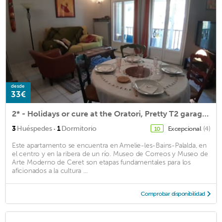
desde
33€
2* - Holidays or cure at the Oratori, Pretty T2 garage and parking
·
3
Huéspedes
1
Dormitorio
Excepcional
(4)
10
Este apartamento se encuentra en Amelie-les-Bains-Palalda, en
el centro y en la ribera de un río. Museo de Correos y Museo de
Arte Moderno de Ceret son etapas fundamentales para los
aficionados a la cultura ...
Comprobar disponibilidad