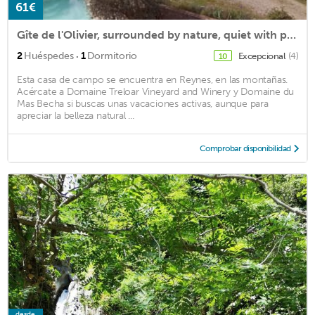
61€
Gîte de l'Olivier, surrounded by nature, quiet with panoramic views ...
·
2
Huéspedes
1
Dormitorio
Excepcional
(4)
10
Esta casa de campo se encuentra en Reynes, en las montañas.
Acércate a Domaine Treloar Vineyard and Winery y Domaine du
Mas Becha si buscas unas vacaciones activas, aunque para
apreciar la belleza natural ...
Comprobar disponibilidad
desde