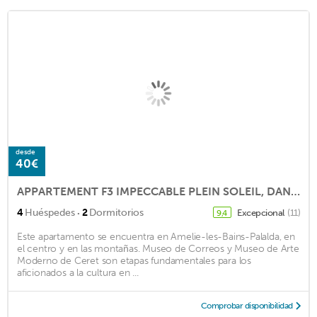
desde
40€
APPARTEMENT F3 IMPECCABLE PLEIN SOLEIL, DANS AMELIE LES BAINS CENTER VILLAGE
·
4
Huéspedes
2
Dormitorios
Excepcional
(11)
9,4
Este apartamento se encuentra en Amelie-les-Bains-Palalda, en
el centro y en las montañas. Museo de Correos y Museo de Arte
Moderno de Ceret son etapas fundamentales para los
aficionados a la cultura en ...
Comprobar disponibilidad