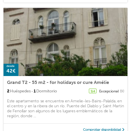
desde
42€
Grand T2 - 55 m2 - for holidays or cure Amélie
·
2
Huéspedes
1
Dormitorio
Excepcional
(9)
9,4
Este apartamento se encuentra en Amelie-les-Bains-Palalda, en
el centro y en la ribera de un río. Puente del Diablo y Saint Martin
de Fenollar son algunos de los lugares emblemáticos de la
región, donde ...
Comprobar disponibilidad