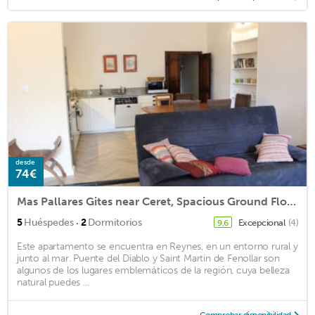
desde
74€
Mas Pallares Gites near Ceret, Spacious Ground Floor Apartment
·
5
Huéspedes
2
Dormitorios
Excepcional
(4)
9,6
Este apartamento se encuentra en Reynes, en un entorno rural y
junto al mar. Puente del Diablo y Saint Martin de Fenollar son
algunos de los lugares emblemáticos de la región, cuya belleza
natural puedes ...
Comprobar disponibilidad