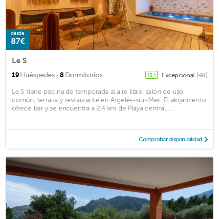
desde
87€
Le S
·
19
Huéspedes
8
Dormitorios
Excepcional
(48)
13,1
Le S tiene piscina de temporada al aire libre, salón de uso
común, terraza y restaurante en Argelès-sur-Mer. El alojamiento
ofrece bar y se encuentra a 2,4 km de Playa central. ...
Comprobar disponibilidad