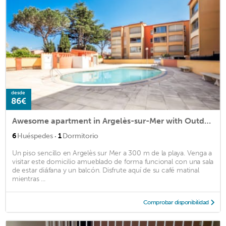
desde
86€
Awesome apartment in Argelès-sur-Mer with Outdoor swimming pool and 1 Bedrooms
·
6
Huéspedes
1
Dormitorio
Un piso sencillo en Argelès sur Mer a 300 m de la playa. Venga a
visitar este domicilio amueblado de forma funcional con una sala
de estar diáfana y un balcón. Disfrute aquí de su café matinal
mientras ...
Comprobar disponibilidad