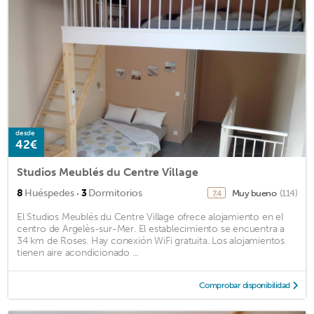
desde
42€
Studios Meublés du Centre Village
·
8
Huéspedes
3
Dormitorios
Muy bueno
(114)
7,4
El Studios Meublés du Centre Village ofrece alojamiento en el
centro de Argelès-sur-Mer. El establecimiento se encuentra a
34 km de Roses. Hay conexión WiFi gratuita. Los alojamientos
tienen aire acondicionado ...
Comprobar disponibilidad