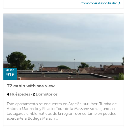
Comprobar disponibilidad
desde
91€
T2 cabin with sea view
·
4
Huéspedes
2
Dormitorios
Este apartamento se encuentra en Argelès-sur-Mer. Tumba de
Antonio Machado y Palacio Tour de la Massane son algunos de
los lugares emblemáticos de la región, donde también puedes
acercarte a Bodega Maison ...