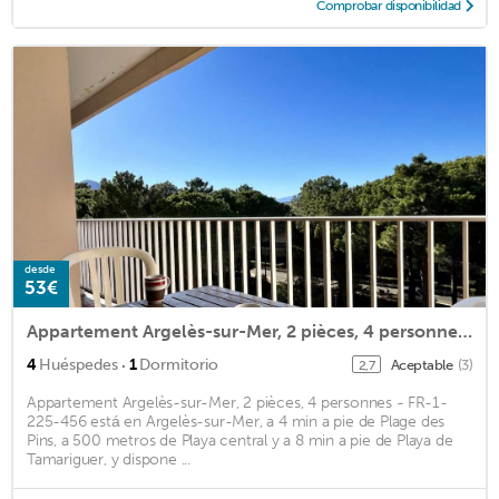
Comprobar disponibilidad
desde
53€
Appartement Argelès-sur-Mer, 2 pièces, 4 personnes - FR-1-225-456
·
4
Huéspedes
1
Dormitorio
Aceptable
(3)
2,7
Appartement Argelès-sur-Mer, 2 pièces, 4 personnes - FR-1-
225-456 está en Argelès-sur-Mer, a 4 min a pie de Plage des
Pins, a 500 metros de Playa central y a 8 min a pie de Playa de
Tamariguer, y dispone ...