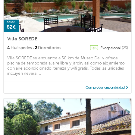
desde
82€
Villa SOREDE
·
4
Huéspedes
2
Dormitorios
Excepcional
(23)
9,6
Villa SOREDE se encuentra a 50 km de Museo Dalí y ofrece
piscina de temporada al aire libre y jardín, así como alojamiento
con aire acondicionado, terraza y wifi gratis. Todas las unidades
incluyen nevera, ...
Comprobar disponibilidad