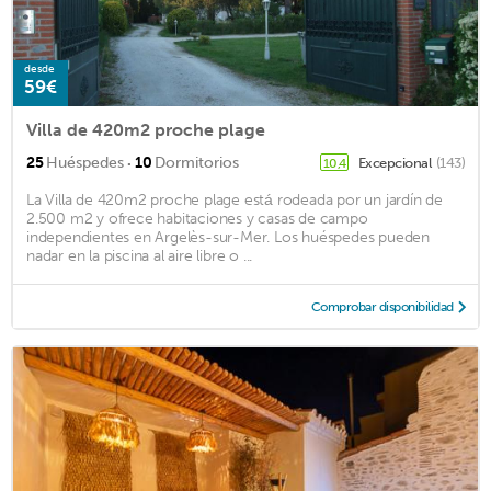
desde
59€
Villa de 420m2 proche plage
·
25
Huéspedes
10
Dormitorios
Excepcional
(143)
10,4
La Villa de 420m2 proche plage está rodeada por un jardín de
2.500 m2 y ofrece habitaciones y casas de campo
independientes en Argelès-sur-Mer. Los huéspedes pueden
nadar en la piscina al aire libre o ...
Comprobar disponibilidad