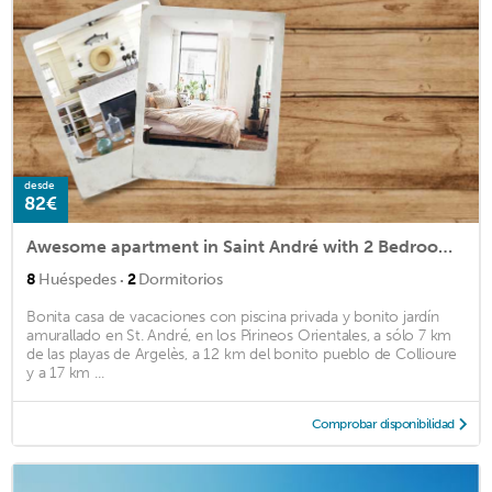
desde
82€
Awesome apartment in Saint André with 2 Bedrooms, WiFi and Outdoor swimming pool
·
8
Huéspedes
2
Dormitorios
Bonita casa de vacaciones con piscina privada y bonito jardín
amurallado en St. André, en los Pirineos Orientales, a sólo 7 km
de las playas de Argelès, a 12 km del bonito pueblo de Collioure
y a 17 km ...
Comprobar disponibilidad