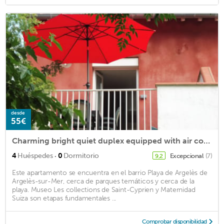
desde
55€
Charming bright quiet duplex equipped with air conditioning and wifi
·
4
Huéspedes
0
Dormitorio
Excepcional
(7)
9,2
Este apartamento se encuentra en el barrio Playa de Argelès de
Argelès-sur-Mer, cerca de parques temáticos y cerca de la
playa. Museo Les collections de Saint-Cyprien y Maternidad
Suiza son etapas fundamentales ...
Comprobar disponibilidad