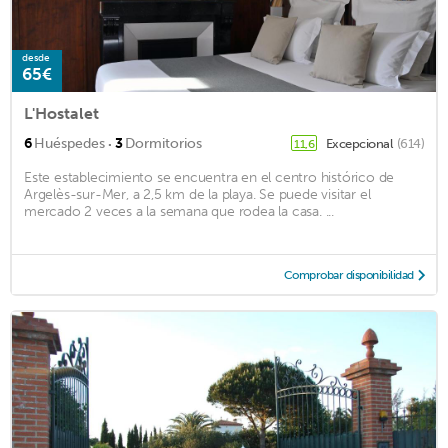
desde
65€
L'Hostalet
·
6
Huéspedes
3
Dormitorios
Excepcional
(614)
11,6
Este establecimiento se encuentra en el centro histórico de
Argelès-sur-Mer, a 2,5 km de la playa. Se puede visitar el
mercado 2 veces a la semana que rodea la casa. ...
Comprobar disponibilidad