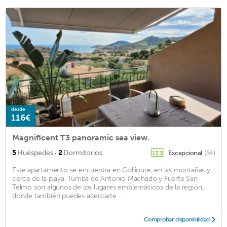
desde
116€
Magnificent T3 panoramic sea view.
·
5
Huéspedes
2
Dormitorios
Excepcional
(54)
13,3
Este apartamento se encuentra en Collioure, en las montañas y
cerca de la playa. Tumba de Antonio Machado y Fuerte San
Telmo son algunos de los lugares emblemáticos de la región,
donde también puedes acercarte ...
Comprobar disponibilidad