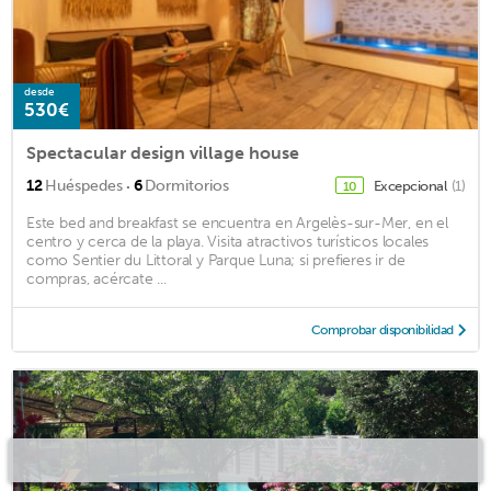
desde
530€
Spectacular design village house
·
12
Huéspedes
6
Dormitorios
Excepcional
(1)
10
Este bed and breakfast se encuentra en Argelès-sur-Mer, en el
centro y cerca de la playa. Visita atractivos turísticos locales
como Sentier du Littoral y Parque Luna; si prefieres ir de
compras, acércate ...
Comprobar disponibilidad