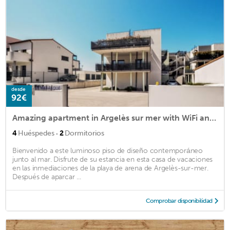
desde
92€
Amazing apartment in Argelès sur mer with WiFi and 2 Bedrooms
·
4
Huéspedes
2
Dormitorios
Bienvenido a este luminoso piso de diseño contemporáneo
junto al mar. Disfrute de su estancia en esta casa de vacaciones
en las inmediaciones de la playa de arena de Argelès-sur-mer.
Después de aparcar ...
Comprobar disponibilidad