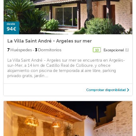
desde
94€
La Villa Saint André - Argeles sur mer
·
7
Huéspedes
3
Dormitorios
Excepcional
(1)
10
La Villa Saint André - Argeles sur mer se encuentra en Argelès-
sur-Mer, a 14 km de Castillo Real de Collioure, y ofrece
alojamiento con piscina de temporada al aire libre, parking
privado gratis, jardín ...
Comprobar disponibilidad