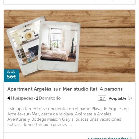
desde
56€
Apartment Argelès-sur-Mer, studio flat, 4 persons
·
4
Huéspedes
1
Dormitorio
Aceptable
(3)
2,7
Este apartamento se encuentra en el barrio Playa de Argelès de
Argelès-sur-Mer, cerca de la playa. Acércate a Argelès
Aventures y Bodega Maison Galy si buscas unas vacaciones
activas, donde también puedes ...