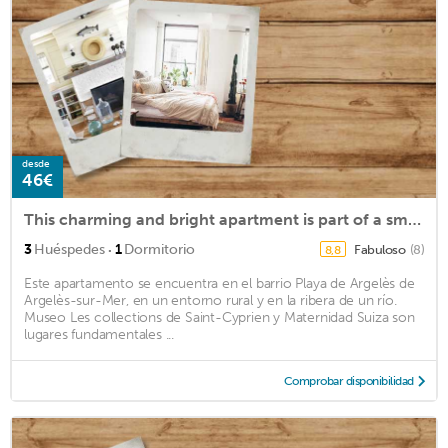
desde
46€
This charming and bright apartment is part of a small residential complex 200 meters from the beach.
·
3
Huéspedes
1
Dormitorio
Fabuloso
(8)
8,8
Este apartamento se encuentra en el barrio Playa de Argelès de
Argelès-sur-Mer, en un entorno rural y en la ribera de un río.
Museo Les collections de Saint-Cyprien y Maternidad Suiza son
lugares fundamentales ...
Comprobar disponibilidad