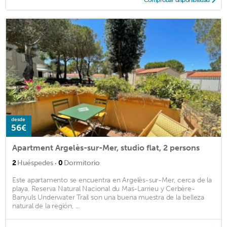
Comprobar disponibilidad
desde
56€
Apartment Argelès-sur-Mer, studio flat, 2 persons
·
2
Huéspedes
0
Dormitorio
Este apartamento se encuentra en Argelès-sur-Mer, cerca de la
playa. Reserva Natural Nacional du Mas-Larrieu y Cerbère-
Banyuls Underwater Trail son una buena muestra de la belleza
natural de la región, ...