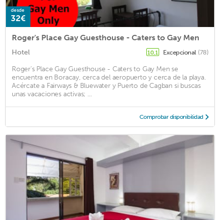
desde
32€
Roger's Place Gay Guesthouse - Caters to Gay Men
Hotel
Excepcional
(78)
10,1
Roger's Place Gay Guesthouse - Caters to Gay Men se
encuentra en Boracay, cerca del aeropuerto y cerca de la playa.
Acércate a Fairways & Bluewater y Puerto de Cagban si buscas
unas vacaciones activas; ...
Comprobar disponibilidad