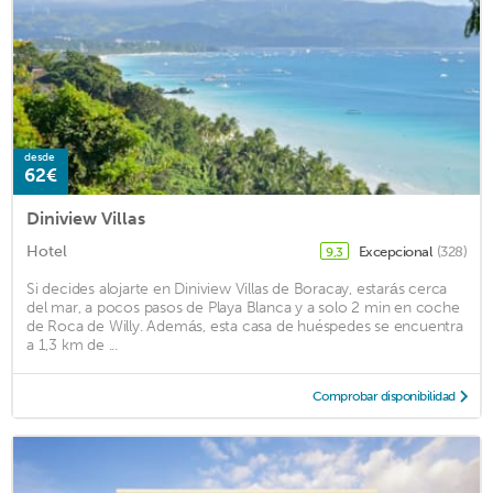
desde
62€
Diniview Villas
Hotel
Excepcional
(328)
9,3
Si decides alojarte en Diniview Villas de Boracay, estarás cerca
del mar, a pocos pasos de Playa Blanca y a solo 2 min en coche
de Roca de Willy. Además, esta casa de huéspedes se encuentra
a 1,3 km de ...
Comprobar disponibilidad