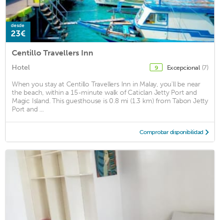
desde
23€
Centillo Travellers Inn
Hotel
Excepcional
(7)
9
When you stay at Centillo Travellers Inn in Malay, you'll be near
the beach, within a 15-minute walk of Caticlan Jetty Port and
Magic Island. This guesthouse is 0.8 mi (1.3 km) from Tabon Jetty
Port and ...
Comprobar disponibilidad