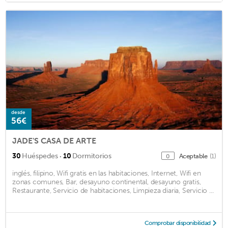
desde
56€
JADE'S CASA DE ARTE
·
30
Huéspedes
10
Dormitorios
Aceptable
(1)
0
inglés, filipino, Wifi gratis en las habitaciones, Internet, Wifi en
zonas comunes, Bar, desayuno continental, desayuno gratis,
Restaurante, Servicio de habitaciones, Limpieza diaria, Servicio ...
Comprobar disponibilidad