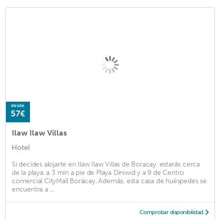
desde
57€
Ilaw Ilaw Villas
Hotel
Si decides alojarte en Ilaw Ilaw Villas de Boracay, estarás cerca
de la playa, a 3 min a pie de Playa Diniwid y a 9 de Centro
comercial CityMall Borácay. Además, esta casa de huéspedes se
encuentra a ...
Comprobar disponibilidad