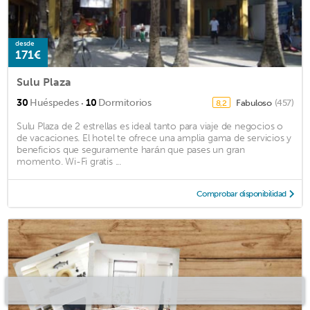
desde
171€
Sulu Plaza
·
30
Huéspedes
10
Dormitorios
Fabuloso
(457)
8,2
Sulu Plaza de 2 estrellas es ideal tanto para viaje de negocios o
de vacaciones. El hotel te ofrece una amplia gama de servicios y
beneficios que seguramente harán que pases un gran
momento. Wi-Fi gratis ...
Comprobar disponibilidad