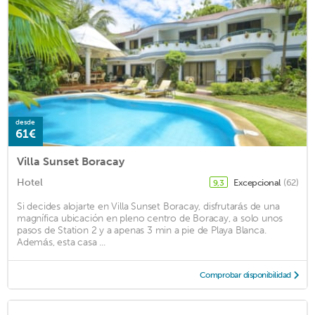
desde
61€
Villa Sunset Boracay
Hotel
Excepcional
(62)
9,3
Si decides alojarte en Villa Sunset Boracay, disfrutarás de una
magnífica ubicación en pleno centro de Boracay, a solo unos
pasos de Station 2 y a apenas 3 min a pie de Playa Blanca.
Además, esta casa ...
Comprobar disponibilidad