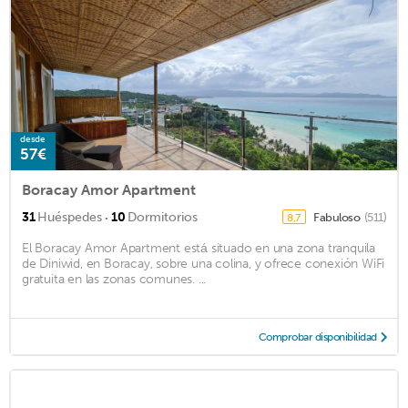
desde
57€
Boracay Amor Apartment
·
31
Huéspedes
10
Dormitorios
Fabuloso
(511)
8,7
El Boracay Amor Apartment está situado en una zona tranquila
de Diniwid, en Boracay, sobre una colina, y ofrece conexión WiFi
gratuita en las zonas comunes. ...
Comprobar disponibilidad