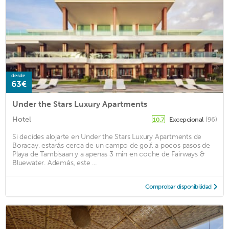
desde
63€
Under the Stars Luxury Apartments
Hotel
Excepcional
(96)
10,7
Si decides alojarte en Under the Stars Luxury Apartments de
Boracay, estarás cerca de un campo de golf, a pocos pasos de
Playa de Tambisaan y a apenas 3 min en coche de Fairways &
Bluewater. Además, este ...
Comprobar disponibilidad