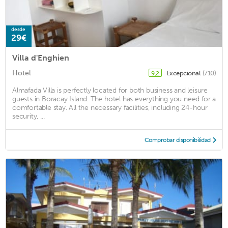
desde
29€
Villa d'Enghien
Hotel
Excepcional
(710)
9,2
Almafada Villa is perfectly located for both business and leisure
guests in Boracay Island. The hotel has everything you need for a
comfortable stay. All the necessary facilities, including 24-hour
security, ...
Comprobar disponibilidad