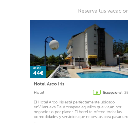
Reserva tus vacacio
desde
44€
Hotel Arco Iris
Hotel
Excepcional
(2
9
El Hotel Arco Iris está perfectamente ubicado
enVillanueva De Arosapara aquellos que viajan por
negocios o por placer. El hotel te ofrece todas las
comodidades y servicios que necesitas para pasar un
...