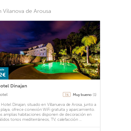
n Vilanova de Arousa
sde
2€
otel Dinajan
otel
Muy bueno
(1)
7,6
l Hotel Dinajan, situado en Villanueva de Arosa, junto a
a playa, ofrece conexión WiFi gratuita y aparcamiento.
as amplias habitaciones disponen de decoración en
álidos tonos mediterráneos, TV, calefacción ...