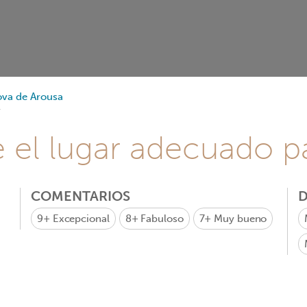
ova de Arousa
e el lugar adecuado pa
COMENTARIOS
D
9+
Excepcional
8+
Fabuloso
7+
Muy bueno