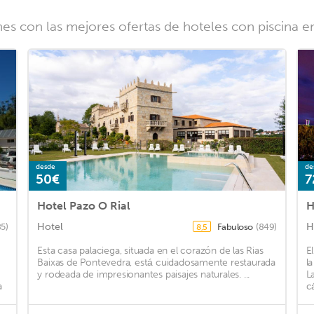
nes con las mejores ofertas de hoteles con piscina e
desde
de
50€
7
Hotel Pazo O Rial
H
Hotel
H
85)
Fabuloso
(849)
8,5
Esta casa palaciega, situada en el corazón de las Rias
E
Baixas de Pontevedra, está cuidadosamente restaurada
l
y rodeada de impresionantes paisajes naturales. ...
L
a
c