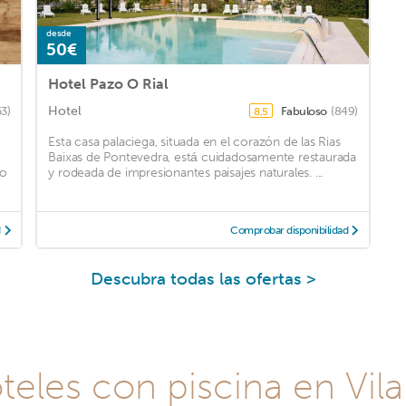
desde
50€
Hotel Pazo O Rial
Hotel
53)
Fabuloso
(849)
8,5
Esta casa palaciega, situada en el corazón de las Rias
Baixas de Pontevedra, está cuidadosamente restaurada
to
y rodeada de impresionantes paisajes naturales. ...
d
Comprobar disponibilidad
Descubra todas las ofertas >
teles con piscina en Vil