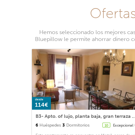
Ofertas
Hemos seleccionado los mejores casas
Bluepillow le permite ahorrar dinero c
desde
114€
B3- Apto. of lujo, planta baja, gran terraza at 2 min f
6
Huéspedes
3
Dormitorios
Excepcional
10