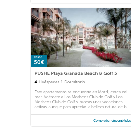
desde
50€
PUSHE Playa Granada Beach & Golf 5
4
Huéspedes
1
Dormitorio
Este apartamento se encuentra en Motril, cerca del
mar. Acércate a Los Moriscos Club de Golf y Los
Moriscos Club de Golf si buscas unas vacaciones
activas, aunque para apreciar la belleza natural de la ...
Comprobar disponibilida