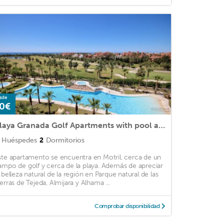
sde
0€
Playa Granada Golf Apartments with pool and jacuzzi
Huéspedes
2
Dormitorios
ste apartamento se encuentra en Motril, cerca de un
ampo de golf y cerca de la playa. Además de apreciar
a belleza natural de la región en Parque natural de las
ierras de Tejeda, Almijara y Alhama ...
Comprobar disponibilidad