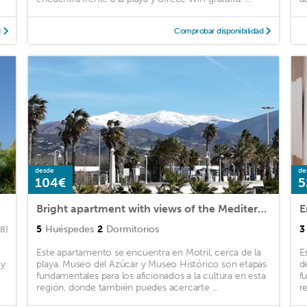
d
Comprobar disponibilidad
desde
de
104€
5
Bright apartment with views of the Mediterranean
5
Huéspedes
2
Dormitorios
3
28)
Este apartamento se encuentra en Motril, cerca de la
E
 y
playa. Museo del Azúcar y Museo Histórico son etapas
d
fundamentales para los aficionados a la cultura en esta
f
región, donde también puedes acercarte ...
r