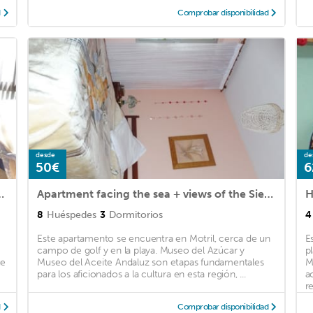
d
Comprobar disponibilidad
desde
de
50€
6
s of the snow-capped mountains
Apartment facing the sea + views of the Sierra Nevada Mountains
8
Huéspedes
3
Dormitorios
4
Este apartamento se encuentra en Motril, cerca de un
E
campo de golf y en la playa. Museo del Azúcar y
p
ue
Museo del Aceite Andaluz son etapas fundamentales
M
para los aficionados a la cultura en esta región, ...
a
re
d
Comprobar disponibilidad