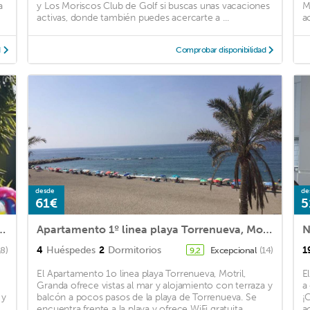
a
y Los Moriscos Club de Golf si buscas unas vacaciones
M
activas, donde también puedes acercarte a ...
a
d
Comprobar disponibilidad
desde
de
61€
5
artment - pool, patios, plants, privacy + wi-fi
Apartamento 1º linea playa Torrenueva, Motril, Granda
4
Huéspedes
2
Dormitorios
1
18)
Excepcional
(14)
9,2
El Apartamento 1o linea playa Torrenueva, Motril,
E
Granda ofrece vistas al mar y alojamiento con terraza y
a
 y
balcón a pocos pasos de la playa de Torrenueva. Se
¡
encuentra frente a la playa y ofrece WiFi gratuita. ...
a