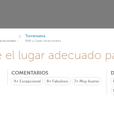
Torrenueva
acacionales
B&B y Casas vacacionales
e el lugar adecuado pa
COMENTARIOS
D
9+
Excepcional
8+
Fabuloso
7+
Muy bueno