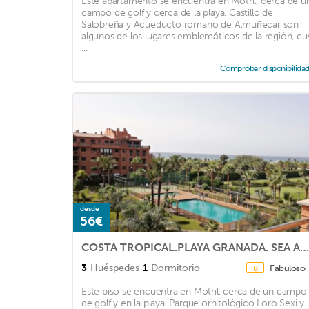
Este apartamento se encuentra en Motril, cerca de u
campo de golf y cerca de la playa. Castillo de
Salobreña y Acueducto romano de Almuñecar son
algunos de los lugares emblemáticos de la región, cu
...
Comprobar disponibilida
desde
56€
COSTA TROPICAL.PLAYA GRANADA. SEA AND GOLF
3
Huéspedes
1
Dormitorio
Fabuloso
8
Este piso se encuentra en Motril, cerca de un campo
de golf y en la playa. Parque ornitológico Loro Sexi y