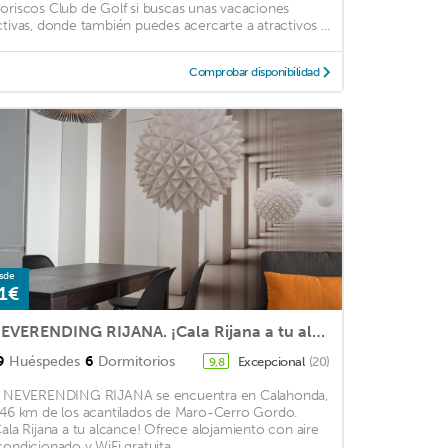
oriscos Club de Golf si buscas unas vacaciones
ctivas, donde también puedes acercarte a atractivos ...
Comprobar disponibilidad
sde
1€
NEVERENDING RIJANA. ¡Cala Rijana a tu alcance!
9
Huéspedes
6
Dormitorios
Excepcional
(20)
9,8
l NEVERENDING RIJANA se encuentra en Calahonda,
 46 km de los acantilados de Maro-Cerro Gordo.
Cala Rijana a tu alcance! Ofrece alojamiento con aire
condicionado y WiFi gratuita. ...