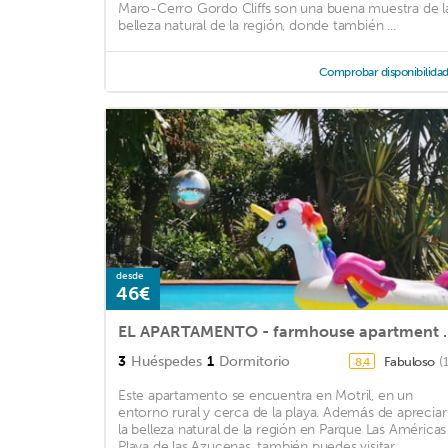
Maro-Cerro Gordo Cliffs son una buena muestra de l
belleza natural de la región, donde también ...
Comprobar disponibilida
desde
46€
EL APARTAMENTO - farmhouse ap
3
Huéspedes
1
Dormitorio
Fabuloso
(
8,4
Este apartamento se encuentra en Motril, en un
entorno rural y cerca de la playa. Además de apreciar
la belleza natural de la región en Parque Las Américas
Playa de las Azucenas, también puedes visitar ...