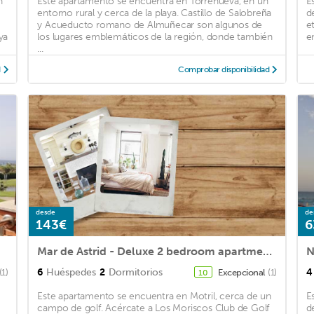
n
Este apartamento se encuentra en Torrenueva, en un
E
entorno rural y cerca de la playa. Castillo de Salobreña
d
y Acueducto romano de Almuñecar son algunos de
e
ya
los lugares emblemáticos de la región, donde también
e
...
d
Comprobar disponibilidad
desde
de
143€
6
Mar de Astrid - Deluxe 2 bedroom apartment - C2
N
6
Huéspedes
2
Dormitorios
4
(1)
Excepcional
(1)
10
Este apartamento se encuentra en Motril, cerca de un
E
campo de golf. Acércate a Los Moriscos Club de Golf
d