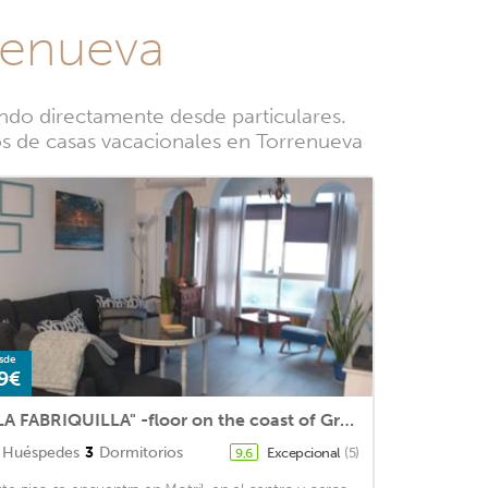
rrenueva
ando directamente desde particulares.
ios de casas vacacionales en Torrenueva
sde
9€
"LA FABRIQUILLA" -floor on the coast of Granada a few minutes from the beach
Huéspedes
3
Dormitorios
Excepcional
(5)
9,6