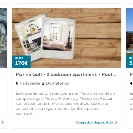
desde
de
176€
5
Marina Golf - 2 bedroom apartment. - Pool Views - 0F
6
Huéspedes
2
Dormitorios
4
Este apartamento se encuentra en Motril, cerca de un
E
campo de golf. Museo Histórico y Museo del Azúcar
c
son etapas fundamentales para los aficionados a la
l
cultura en esta región, donde también puedes
S
acercarte ...
d
Comprobar disponibilidad