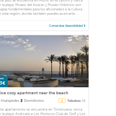
ste piso se encuentra en Motril, en el centro y cerca
e la playa. Museo del Azúcar y Museo Histórico son
tapas fundamentales para los aficionados a la cultura
n esta región, donde también puedes acercarte ...
Comprobar disponibilidad
sde
3€
ice cozy apartment near the beach
Huéspedes
2
Dormitorios
Fabuloso
(2)
8
ste apartamento se encuentra en Torrenueva, cerca
e la playa. Acércate a Los Moriscos Club de Golf y Los