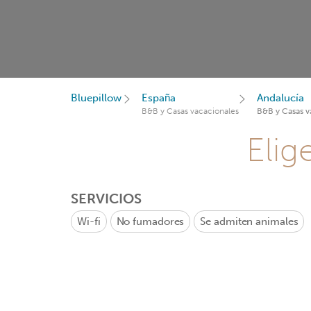
Bluepillow
España
Andalucía
B&B y Casas vacacionales
B&B y Casas v
Elig
SERVICIOS
Wi-fi
No fumadores
Se admiten animales