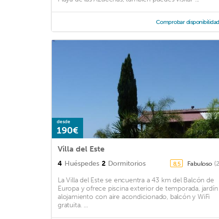
Comprobar disponibilida
desde
190€
Villa del Este
4
Huéspedes
2
Dormitorios
Fabuloso
(
8,5
La Villa del Este se encuentra a 43 km del Balcón de
Europa y ofrece piscina exterior de temporada, jardín
alojamiento con aire acondicionado, balcón y WiFi
gratuita. ...