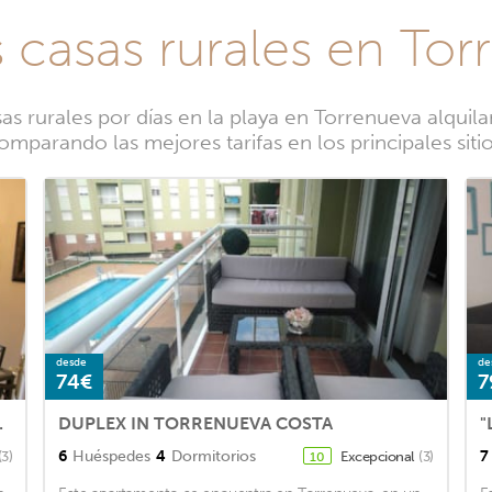
 casas rurales en To
 rurales por días en la playa en Torrenueva alquil
omparando las mejores tarifas en los principales sit
desde
de
74€
7
rom Playa Granada
DUPLEX IN TORRENUEVA COSTA
6
Huéspedes
4
Dormitorios
7
(3)
Excepcional
(3)
10