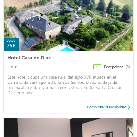
desde
75€
Hotel Casa de Díaz
Hotel
Excepcional
(3)
9
Este hotel ocupa una casa rural del siglo XVII situada en el
Camino de Santiago, a 3,5 km de Samos. Dispone de jardín,
piscina al aire libre y terraza con vistas al río Sarria. La Casa de
Diaz combina ...
Comprobar disponibilidad