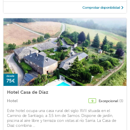
Comprobar disponibilidad
desde
75€
Hotel Casa de Díaz
Hotel
Excepcional
(3)
9
Este hotel ocupa una casa rural del siglo XVII situada en el
Camino de Santiago, a 3,5 km de Samos. Dispone de jardín,
piscina al aire libre y terraza con vistas al río Sarria. La Casa de
Diaz combina ...