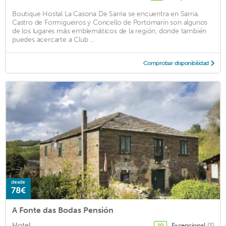
Boutique Hostal La Casona De Sarria se encuentra en Sarria.
Castro de Formigueiros y Concello de Portomarín son algunos
de los lugares más emblemáticos de la región, donde también
puedes acercarte a Club ...
Comprobar disponibilidad
desde
78€
A Fonte das Bodas Pensión
Hotel
Excepcional
(3)
10