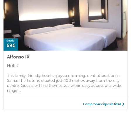
desde
69€
Alfonso IX
Hotel
This family-friendly hotel enjoys a charming, central location in
Sarria. The hotel is situated just 400 metres away from the city
centre. Guests will find themselves within easy access of a wide
range ...
Comprobar disponibilidad