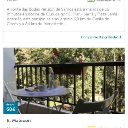
A Fonte das Bodas Pensión de Samos está a menos de 15
minutos en coche de Club de golf El Pilar - Sarria y Plaza Sarria.
Además, esta pensión se encuentra a 6,9 km de Capilla de
Ciprés y a 8,4 km de Monasterio ...
Comprobar disponibilidad
desde
60€
El Malecon