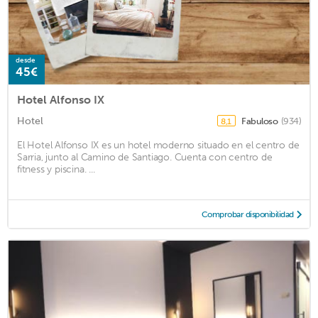
desde
45€
Hotel Alfonso IX
Hotel
Fabuloso
(934)
8,1
El Hotel Alfonso IX es un hotel moderno situado en el centro de
Sarria, junto al Camino de Santiago. Cuenta con centro de
fitness y piscina. ...
Comprobar disponibilidad