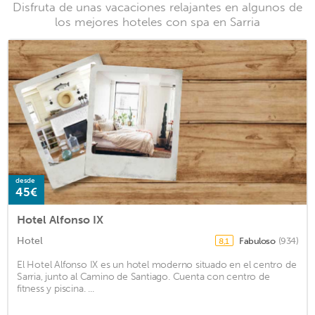
Disfruta de unas vacaciones relajantes en algunos de
los mejores hoteles con spa en Sarria
desde
45€
Hotel Alfonso IX
Hotel
Fabuloso
(934)
8,1
El Hotel Alfonso IX es un hotel moderno situado en el centro de
Sarria, junto al Camino de Santiago. Cuenta con centro de
fitness y piscina. ...