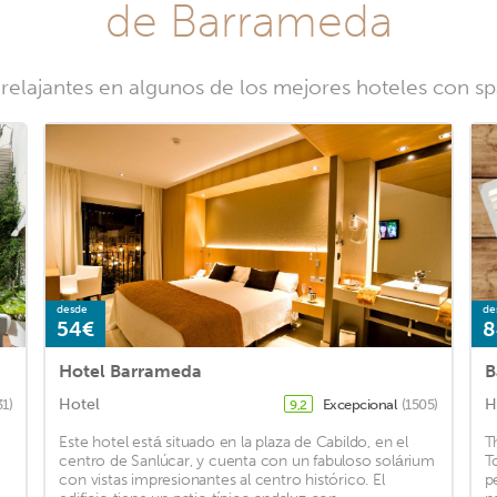
de Barrameda
 relajantes en algunos de los mejores hoteles con 
desde
de
54€
8
Hotel Barrameda
B
Hotel
H
31)
Excepcional
(1505)
9,2
Este hotel está situado en la plaza de Cabildo, en el
T
centro de Sanlúcar, y cuenta con un fabuloso solárium
T
con vistas impresionantes al centro histórico. El
p