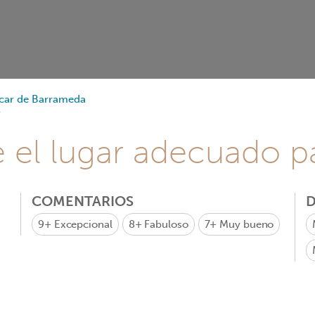
car de Barrameda
e el lugar adecuado pa
COMENTARIOS
D
9+
Excepcional
8+
Fabuloso
7+
Muy bueno