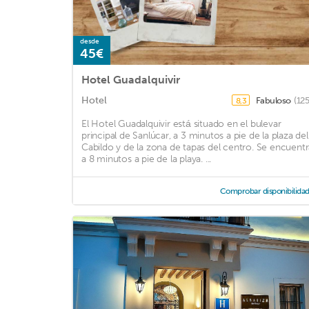
desde
45€
Hotel Guadalquivir
Hotel
Fabuloso
(12
8,3
El Hotel Guadalquivir está situado en el bulevar
principal de Sanlúcar, a 3 minutos a pie de la plaza del
Cabildo y de la zona de tapas del centro. Se encuentr
a 8 minutos a pie de la playa. ...
Comprobar disponibilida