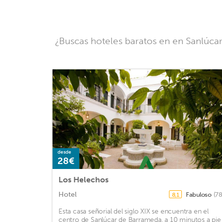
¿Buscas hoteles baratos en en Sanlúcar
desde
28€
Los Helechos
Hotel
Fabuloso
(78
8,1
Esta casa señorial del siglo XIX se encuentra en el
centro de Sanlúcar de Barrameda, a 10 minutos a pie