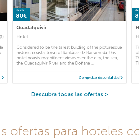
desde
de
80€
8
Guadalquivir
H
Hotel
H
(1)
de
Considered to be the tallest building of the picturesque
T
y
historic coastal town of Sanlúcar de Barrameda, this
c
hotel boasts magnificent views over the city, the sea,
T
the Guadalquivir River and the Doñana ...
T
d
Comprobar disponibilidad
Descubra todas las ofertas >
as ofertas para hoteles c