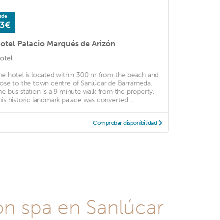
sde
3€
otel Palacio Marqués de Arizón
otel
he hotel is located within 300 m from the beach and
lose to the town centre of Sanlúcar de Barrameda.
he bus station is a 9 minute walk from the property.
his historic landmark palace was converted ...
Comprobar disponibilidad
on spa en Sanlúcar