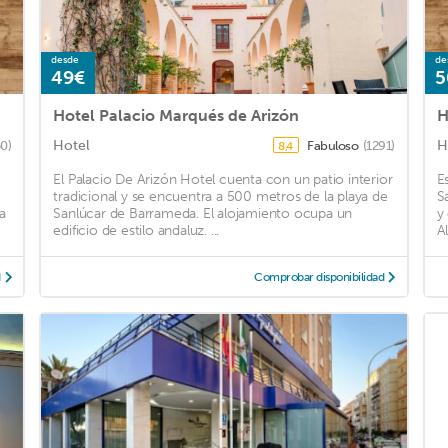
desde
de
49€
5
Hotel Palacio Marqués de Arizón
H
Hotel
H
50)
Fabuloso
(1291)
8,4
El Palacio De Arizón Hotel cuenta con un patio interior
E
tradicional y se encuentra a 500 metros de la playa de
S
a
Sanlúcar de Barrameda. El alojamiento ocupa un
y
edificio de estilo andaluz. ...
A
d
Comprobar disponibilidad