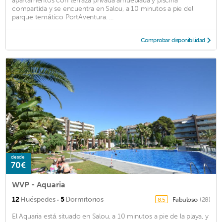
apartamentos con terraza privada amueblada y piscina
compartida y se encuentra en Salou, a 10 minutos a pie del
parque temático PortAventura. ...
Comprobar disponibilidad
desde
70€
WVP - Aquaria
·
12
Huéspedes
5
Dormitorios
Fabuloso
(28)
8,5
El Aquaria está situado en Salou, a 10 minutos a pie de la playa, y