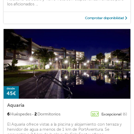
los aficionados ...
Comprobar disponibilidad
desde
45€
Aquaria
·
6
Huéspedes
2
Dormitorios
Excepcional
(6)
10,7
El Aquaria ofrece vistas a la piscina y alojamiento con terraza y
hervidor de agua a menos de 1 km de PortAventura. Se