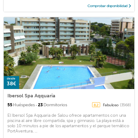
Comprobar disponibilidad
desde
38€
Ibersol Spa Aqquaria
·
55
Huéspedes
23
Dormitorios
Fabuloso
(3568)
8,2
El Ibersol Spa Aqquaria de Salou ofrece apartamentos con una
piscina al aire libre compartida, spa y gimnasio. La playa está a
solo 10 minutos a pie de los apartamentos y el parque temático
PortAventura, ...