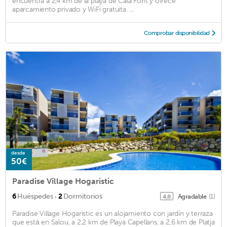
encuentra a 2,4 km de la playa de Cala Font y ofrece
aparcamiento privado y WiFi gratuita. ...
Comprobar disponibilidad
desde
50€
Paradise Village Hogaristic
·
6
Huéspedes
2
Dormitorios
Agradable
(1)
4,8
Paradise Village Hogaristic es un alojamiento con jardín y terraza
que está en Salou, a 2,2 km de Playa Capellans, a 2,6 km de Platja