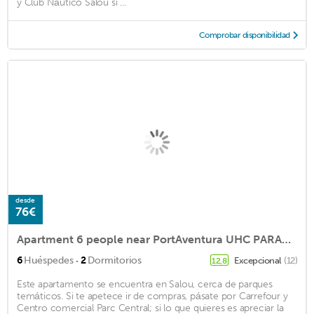
y Club Náutico Salou si ...
Comprobar disponibilidad
desde
76€
Apartment 6 people near PortAventura UHC PARADISE VILLAGE
·
6
Huéspedes
2
Dormitorios
Excepcional
(12)
12,8
Este apartamento se encuentra en Salou, cerca de parques
temáticos. Si te apetece ir de compras, pásate por Carrefour y
Centro comercial Parc Central; si lo que quieres es apreciar la