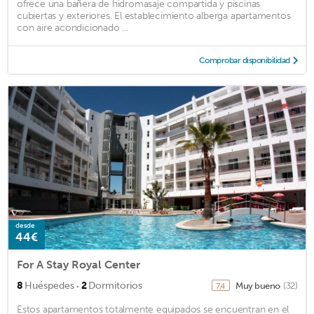
ofrece una bañera de hidromasaje compartida y piscinas
cubiertas y exteriores. El establecimiento alberga apartamentos
con aire acondicionado ...
Comprobar disponibilidad
desde
44€
For A Stay Royal Center
·
8
Huéspedes
2
Dormitorios
Muy bueno
(32)
7,4
Estos apartamentos totalmente equipados se encuentran en el