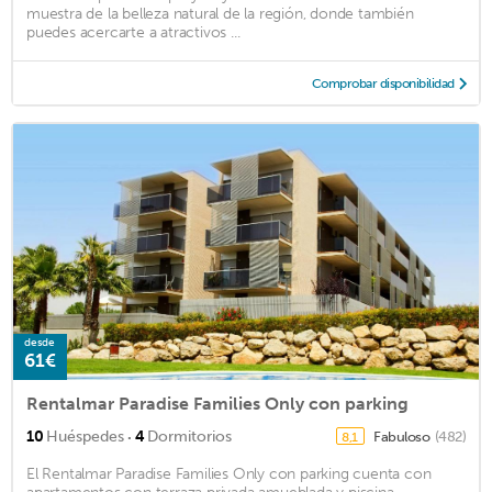
muestra de la belleza natural de la región, donde también
puedes acercarte a atractivos ...
Comprobar disponibilidad
desde
61€
Rentalmar Paradise Families Only con parking
·
10
Huéspedes
4
Dormitorios
Fabuloso
(482)
8,1
El Rentalmar Paradise Families Only con parking cuenta con