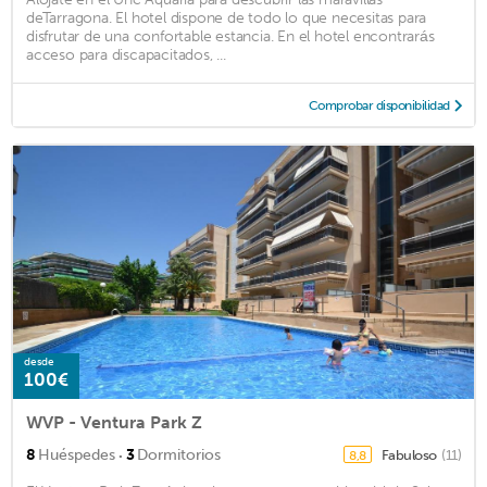
deTarragona. El hotel dispone de todo lo que necesitas para
disfrutar de una confortable estancia. En el hotel encontrarás
acceso para discapacitados, ...
Comprobar disponibilidad
desde
100€
WVP - Ventura Park Z
·
8
Huéspedes
3
Dormitorios
Fabuloso
(11)
8,8