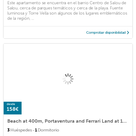
Este apartamento se encuentra en el barrio Centro de Salou de
Salou, cerca de parques temáticos y cerca de la playa. Fuente
luminosa y Torre Vella son algunos de los lugares emblemáticos
de la región, ...
Comprobar disponibilidad
desde
158€
Beach at 400m, Portaventura and Ferrari Land at 1300m. With terrace and swimming pool,
·
3
Huéspedes
1
Dormitorio