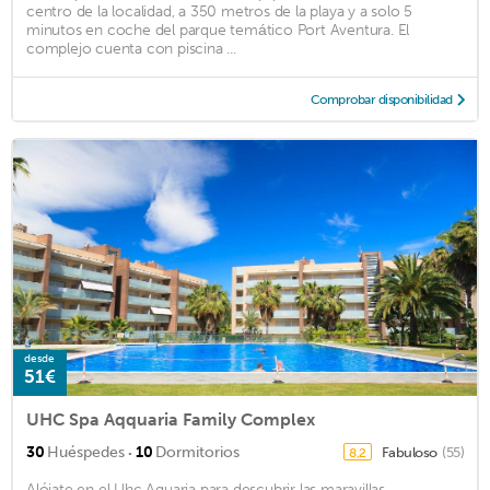
centro de la localidad, a 350 metros de la playa y a solo 5
minutos en coche del parque temático Port Aventura. El
complejo cuenta con piscina ...
Comprobar disponibilidad
desde
51€
UHC Spa Aqquaria Family Complex
·
30
Huéspedes
10
Dormitorios
Fabuloso
(55)
8,2
Alójate en el Uhc Aquaria para descubrir las maravillas