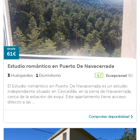
desde
61€
Estudio romántico en Puerto De Navacerrada
·
3
Huéspedes
1
Dormitorio
Excepcional
(6)
9,7
El Estudio romántico en Puerto De Navacerrada es un estudio
independiente situado en Cercedilla, en la sierra de Navacerrada,
cerca de la estación de esquí. Este apartamento tiene acceso
directo a las ...
Comprobar disponibilidad