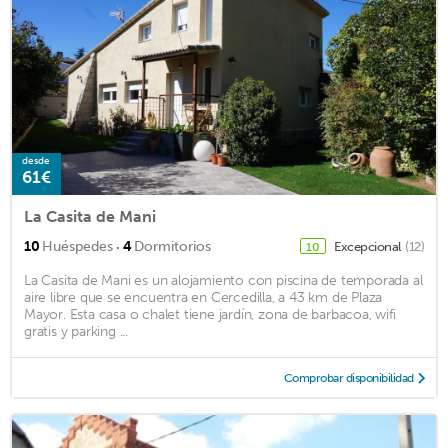
desde
61€
La Casita de Mani
·
10
Huéspedes
4
Dormitorios
Excepcional
(12)
10
La Casita de Mani es un alojamiento con piscina de temporada al
aire libre que se encuentra en Cercedilla, a 43 km de Plaza
Mayor. Esta casa o chalet tiene jardín, zona de barbacoa, wifi
gratis y parking ...
Comprobar disponibilidad