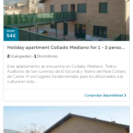
desde
54€
Holiday apartment Collado Mediano for 1 - 2 persons with 1 bedroom - Holiday apartment in one or mul
·
2
Huéspedes
1
Dormitorio
Este apartamento se encuentra en Collado Mediano. Teatro
Auditorio de San Lorenzo de El Escorial y Teatro del Real Coliseo
de Carlos III son lugares fundamentales para los aficionados a la
cultura en esta ...
Comprobar disponibilidad