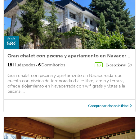
desde
58€
Gran chalet con piscina y apartamento en Navacerrada
·
18
Huéspedes
6
Dormitorios
Excepcional
(2)
10
Gran chalet con piscina y apartamento en Navacerrada, que
cuenta con piscina de temporada al aire libre, jardín y terraza,
ofrece alojamiento en Navacerrada con wifi gratis y vistas a la
piscina. ...
Comprobar disponibilidad