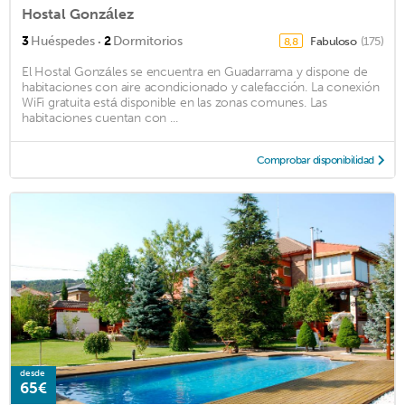
Hostal González
·
3
Huéspedes
2
Dormitorios
Fabuloso
(175)
8,8
El Hostal Gonzáles se encuentra en Guadarrama y dispone de
habitaciones con aire acondicionado y calefacción. La conexión
WiFi gratuita está disponible en las zonas comunes. Las
habitaciones cuentan con ...
Comprobar disponibilidad
desde
65€