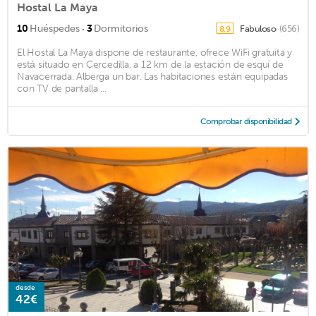
Hostal La Maya
·
10
Huéspedes
3
Dormitorios
Fabuloso
(656)
8,9
El Hostal La Maya dispone de restaurante, ofrece WiFi gratuita y
está situado en Cercedilla, a 12 km de la estación de esquí de
Navacerrada. Alberga un bar. Las habitaciones están equipadas
con TV de pantalla ...
Comprobar disponibilidad
desde
42€