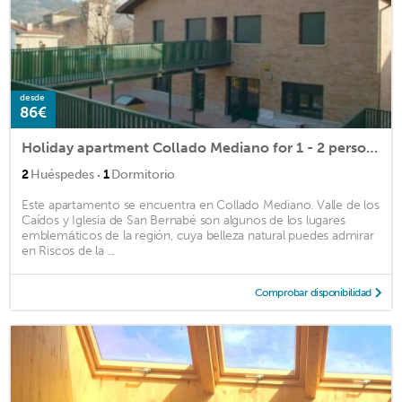
desde
86€
Holiday apartment Collado Mediano for 1 - 2 persons with 1 bedroom - Holiday apartment in one or mul
·
2
Huéspedes
1
Dormitorio
Este apartamento se encuentra en Collado Mediano. Valle de los
Caídos y Iglesia de San Bernabé son algunos de los lugares
emblemáticos de la región, cuya belleza natural puedes admirar
en Riscos de la ...
Comprobar disponibilidad