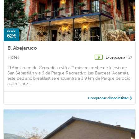
desde
62€
El Abejaruco
Hotel
Excepcional
(2)
9
El Abejaruco de Cercedilla está a 2 min en coche de Iglesia de
San Sebastián y a 6 de Parque Recreativo Las Berceas. Además,
este bed and breakfast se encuentra a 3,9 km de Parque de ocio
al aire libre ...
Comprobar disponibilidad