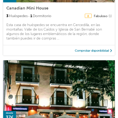
Canadian Mini House
·
3
Huéspedes
1
Dormitorio
Fabuloso
(1)
8
Esta casa de huéspedes se encuentra en Cercedilla, en las
montañas. Valle de los Caídos y Iglesia de San Bernabé son
algunos de los lugares emblemáticos de la región, donde
también puedes ir de compras ...
Comprobar disponibilidad
desde
37€