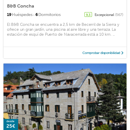
B&B Concha
·
19
Huéspedes
6
Dormitorios
Excepcional
(567)
9,3
El B&B Concha se encuentra a 2,5 km de Becerril de la Sierra y
ofrece un gran jardín, una piscina al aire libre y una terraza. La
estación de esquí de Puerto de Navacerrada está a 10 km. ...
Comprobar disponibilidad
desde
25€