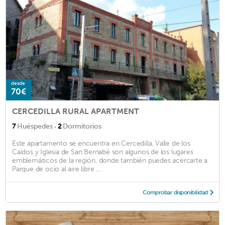
desde
70€
CERCEDILLA RURAL APARTMENT
·
7
Huéspedes
2
Dormitorios
Este apartamento se encuentra en Cercedilla. Valle de los
Caídos y Iglesia de San Bernabé son algunos de los lugares
emblemáticos de la región, donde también puedes acercarte a
Parque de ocio al aire libre ...
Comprobar disponibilidad