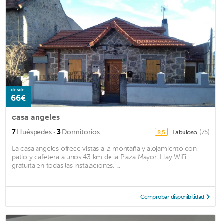
desde
66€
casa angeles
·
7
Huéspedes
3
Dormitorios
Fabuloso
(75)
8,5
La casa angeles ofrece vistas a la montaña y alojamiento con
patio y cafetera a unos 43 km de la Plaza Mayor. Hay WiFi
gratuita en todas las instalaciones. ...
Comprobar disponibilidad