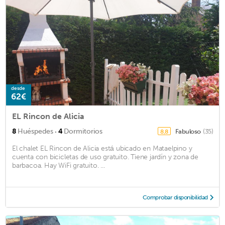
desde
62€
EL Rincon de Alicia
·
8
Huéspedes
4
Dormitorios
Fabuloso
(35)
8,8
El chalet EL Rincon de Alicia está ubicado en Mataelpino y
cuenta con bicicletas de uso gratuito. Tiene jardín y zona de
barbacoa. Hay WiFi gratuito. ...
Comprobar disponibilidad