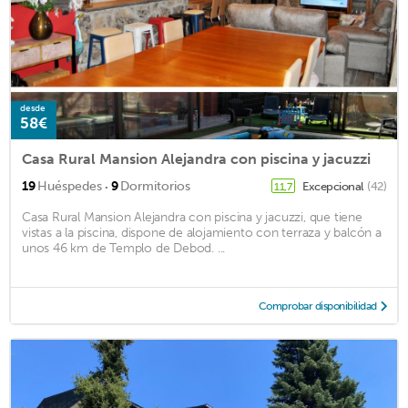
desde
58€
Casa Rural Mansion Alejandra con piscina y jacuzzi
·
19
Huéspedes
9
Dormitorios
Excepcional
(42)
11,7
Casa Rural Mansion Alejandra con piscina y jacuzzi, que tiene
vistas a la piscina, dispone de alojamiento con terraza y balcón a
unos 46 km de Templo de Debod. ...
Comprobar disponibilidad