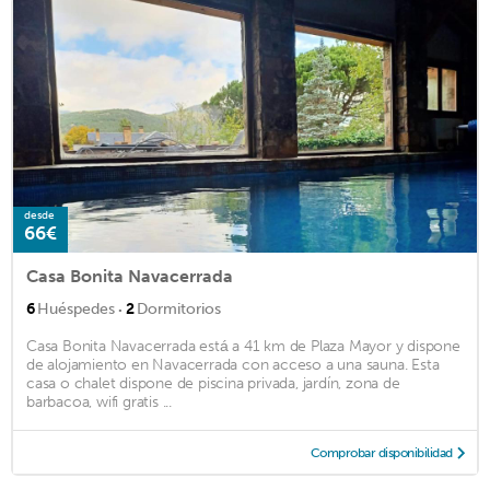
desde
66€
Casa Bonita Navacerrada
·
6
Huéspedes
2
Dormitorios
Casa Bonita Navacerrada está a 41 km de Plaza Mayor y dispone
de alojamiento en Navacerrada con acceso a una sauna. Esta
casa o chalet dispone de piscina privada, jardín, zona de
barbacoa, wifi gratis ...
Comprobar disponibilidad