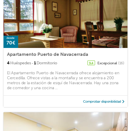
desde
70€
Apartamento Puerto de Navacerrada
·
4
Huéspedes
1
Dormitorio
Excepcional
(16)
9,4
El Apartamento Puerto de Navacerrada ofrece alojamiento en
Cercedilla. Ofrece vistas a la montaña y se encuentra a 200
metros de la estación de esquí de Navacerrada. Hay una zona
de comedor y una cocina ...
Comprobar disponibilidad