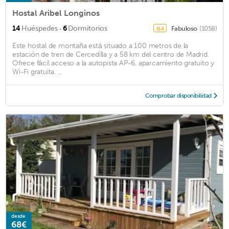
Hostal Aribel Longinos
·
14
Huéspedes
6
Dormitorios
Fabuloso
(1058)
8,4
Este hostal de montaña está situado a 100 metros de la
estación de tren de Cercedilla y a 58 km del centro de Madrid.
Ofrece fácil acceso a la autopista AP-6, aparcamiento gratuito y
Wi-Fi gratuita. ...
Comprobar disponibilidad
desde
68€