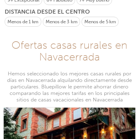
9+
Excepcional
8+
Fabuloso
7+
Muy bueno
DISTANCIA DESDE EL CENTRO
Menos de 1 km
Menos de 3 km
Menos de 5 km
Ofertas casas rurales en
Navacerrada
Hemos seleccionado los mejores casas rurales por
días en Navacerrada alquilando directamente desde
particulares. Bluepillow le permite ahorrar dinero
comparando las mejores tarifas en los principales
sitios de casas vacacionales en Navacerrada