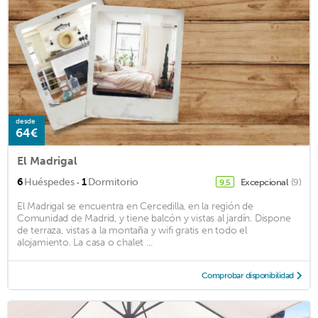
desde
64€
El Madrigal
·
6
Huéspedes
1
Dormitorio
Excepcional
(9)
9,5
El Madrigal se encuentra en Cercedilla, en la región de
Comunidad de Madrid, y tiene balcón y vistas al jardín. Dispone
de terraza, vistas a la montaña y wifi gratis en todo el
alojamiento. La casa o chalet ...
Comprobar disponibilidad