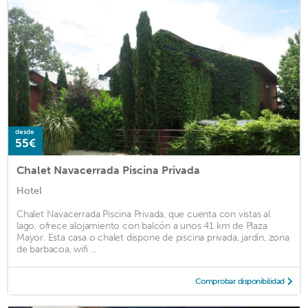
desde
55€
Chalet Navacerrada Piscina Privada
Hotel
Chalet Navacerrada Piscina Privada, que cuenta con vistas al
lago, ofrece alojamiento con balcón a unos 41 km de Plaza
Mayor. Esta casa o chalet dispone de piscina privada, jardín, zona
de barbacoa, wifi ...
Comprobar disponibilidad