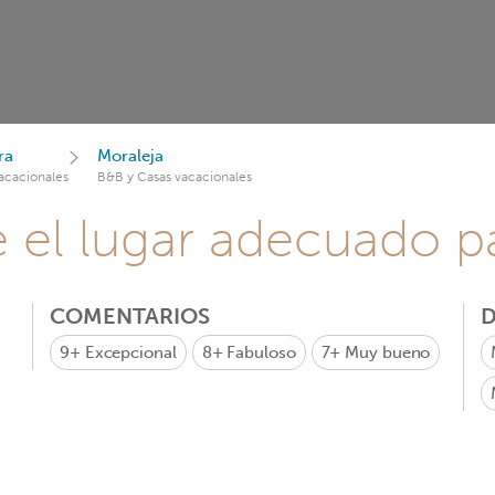
ra
Moraleja
acacionales
B&B y Casas vacacionales
e el lugar adecuado pa
COMENTARIOS
D
9+
Excepcional
8+
Fabuloso
7+
Muy bueno