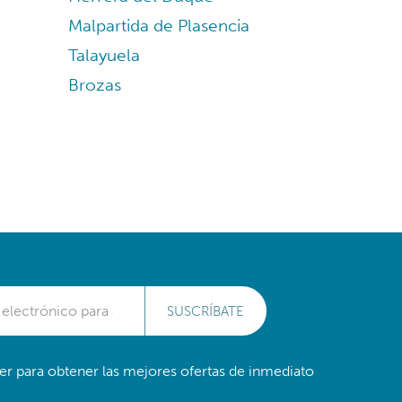
Malpartida de Plasencia
Talayuela
Brozas
SUSCRÍBATE
er para obtener las mejores ofertas de inmediato