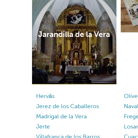
Jarandilla de la Vera
Hervás
Oliv
Jerez de los Caballeros
Naval
Madrigal de la Vera
Frege
Jerte
Losar
Villafranca de los Barros
Cuac