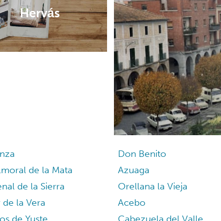
Hervás
enza
Don Benito
moral de la Mata
Azuaga
nal de la Sierra
Orellana la Vieja
 de la Vera
Acebo
os de Yuste
Cabezuela del Valle