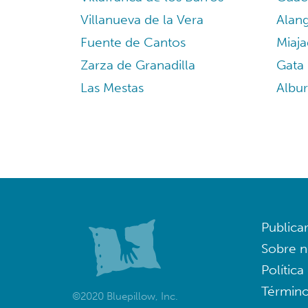
Villanueva de la Vera
Alan
Fuente de Cantos
Miaja
Zarza de Granadilla
Gata
Las Mestas
Albu
Publica
Sobre n
Política
Término
©2020 Bluepillow, Inc.