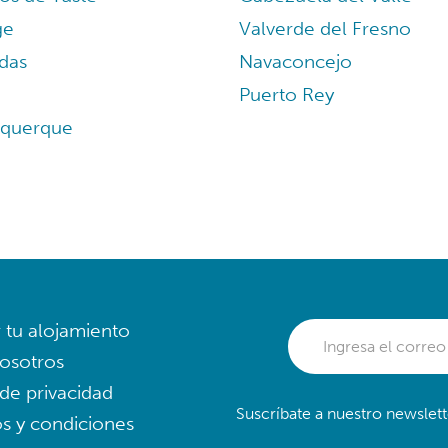
ge
Valverde del Fresno
das
Navaconcejo
Puerto Rey
rquerque
r tu alojamiento
osotros
 de privacidad
Suscríbate a nuestro newslett
s y condiciones