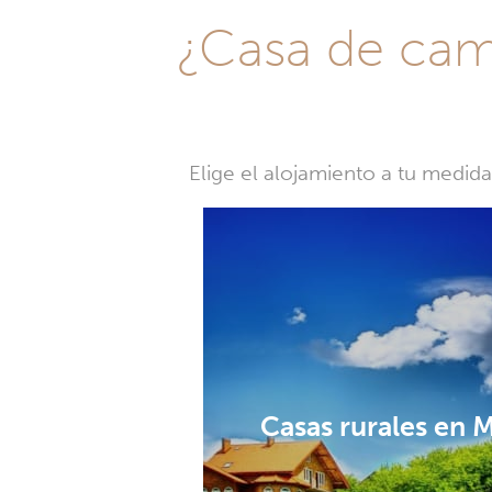
¿Casa de camp
Elige el alojamiento a tu medid
Casas rurales en 