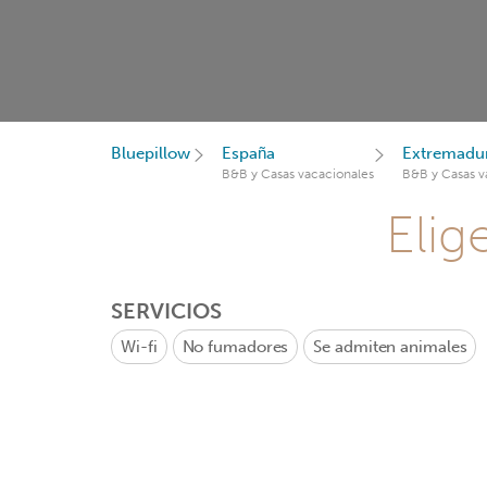
Bluepillow
España
Extremadu
B&B y Casas vacacionales
B&B y Casas v
Elig
SERVICIOS
Wi-fi
No fumadores
Se admiten animales