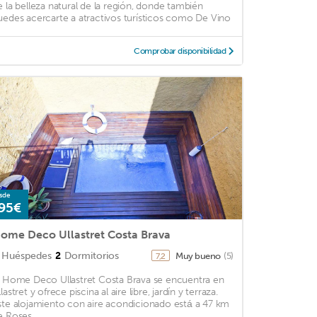
e la belleza natural de la región, donde también
uedes acercarte a atractivos turísticos como De Vino
Comprobar disponibilidad
sde
95€
ome Deco Ullastret Costa Brava
Huéspedes
2
Dormitorios
Muy bueno
(5)
7,2
l Home Deco Ullastret Costa Brava se encuentra en
lastret y ofrece piscina al aire libre, jardín y terraza.
ste alojamiento con aire acondicionado está a 47 km
 Roses. ...