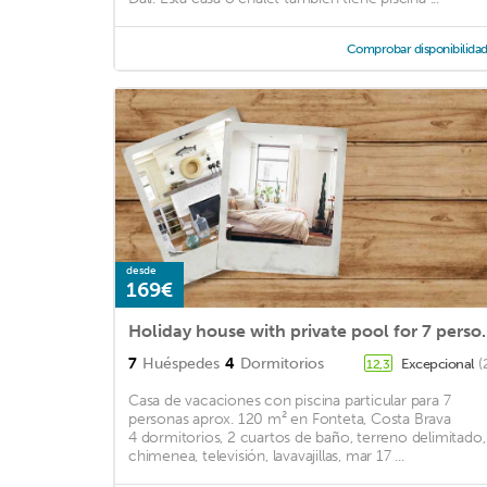
Comprobar disponibilida
desde
169€
Holiday house with priv
7
Huéspedes
4
Dormitorios
Excepcional
(
12,3
Casa de vacaciones con piscina particular para 7
personas aprox. 120 m² en Fonteta, Costa Brava
4 dormitorios, 2 cuartos de baño, terreno delimitado,
chimenea, televisión, lavavajillas, mar 17 ...