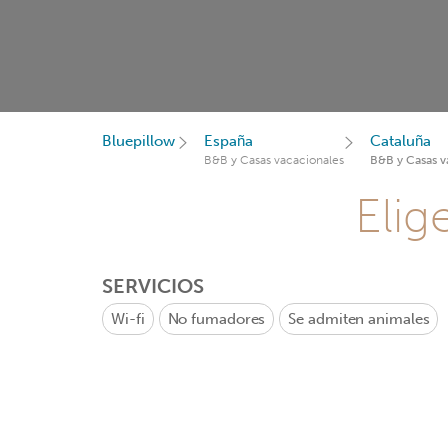
Bluepillow
España
Cataluña
B&B y Casas vacacionales
B&B y Casas v
Elig
SERVICIOS
Wi-fi
No fumadores
Se admiten animales