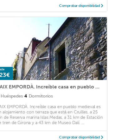
Comprobar disponibilidad
sde
23€
BAIX EMPORDÀ. Increíble casa en pueblo medieval
Huéspedes
4
Dormitorios
AIX EMPORDÀ. Increíble casa en pueblo medieval es
n alojamiento con terraza que está en Cruïlles, a 25
m de Reserva marina Islas Medas, a 31 km de Estación
e tren de Girona y a 43 km de Museo Dalí. ...
Comprobar disponibilidad