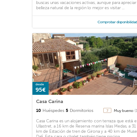
buscas unas vacaciones activas, aunque para apreciar 
belleza natural de la región lo mejor es visitar ...
Comprobar disponibilida
desde
95€
Casa Carina
10
Huéspedes
5
Dormitorios
Muy bueno
(
7
Casa Carina es un alojamiento con terraza que está 
Ullastret, a 16 km de Reserva marina Islas Medas, a 31
km de Estación de tren de Girona y a 40 km de Mus
Dalí. Esta casa o chalet también tiene piscina ...