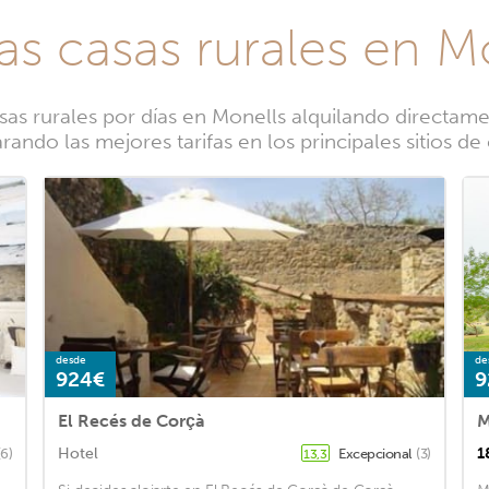
as casas rurales en M
s rurales por días en Monells alquilando directamen
ndo las mejores tarifas en los principales sitios d
desde
de
924€
9
El Recés de Corçà
M
Hotel
1
(6)
Excepcional
(3)
13,3