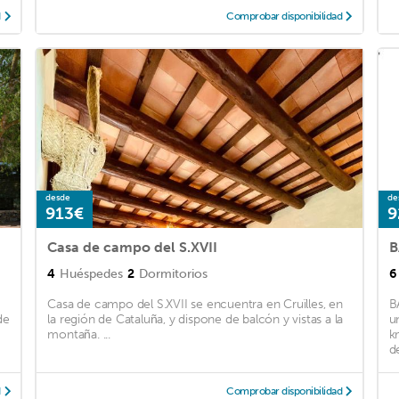
d
Comprobar disponibilidad
desde
de
913€
9
Casa de campo del S.XVII
4
Huéspedes
2
Dormitorios
6
Casa de campo del S.XVII se encuentra en Cruïlles, en
B
de
la región de Cataluña, y dispone de balcón y vistas a la
u
montaña. ...
k
d
d
Comprobar disponibilidad