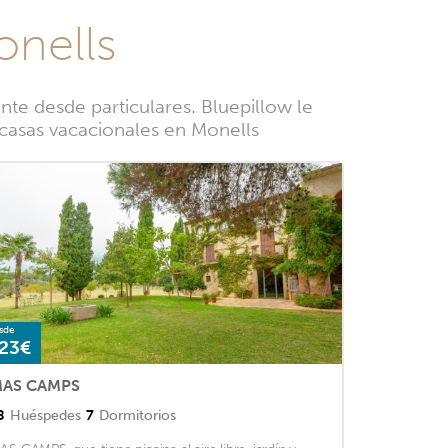
onells
te desde particulares. Bluepillow le
e casas vacacionales en Monells
sde
23€
AS CAMPS
8
Huéspedes
7
Dormitorios