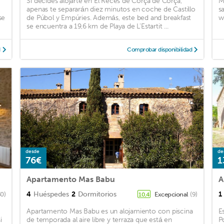
Si decides alojarte en El Recés de Corçà de Corçà,
M
apenas te separarán diez minutos en coche de Castillo
s
se
de Púbol y Empúries. Además, este bed and breakfast
wi
se encuentra a 19,6 km de Playa de L'Estartit ...
d
Comprobar disponibilidad
desde
de
76€
1
Apartamento Mas Babu
A
4
Huéspedes
2
Dormitorios
1
30)
Excepcional
(9)
10,4
Apartamento Mas Babu es un alojamiento con piscina
E
i
de temporada al aire libre y terraza que está en
P