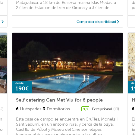
la
Matajudaica, a 18 km de Reserva marina Islas Medas, a
d
27 km de Estación de tren de Girona y a 37 km de ...
p
...
d
Comprobar disponibilidad
desde
de
190€
1
Self catering Can Met Viu for 6 people
H
6
Huéspedes
3
Dormitorios
6
12)
Excepcional
(13)
9,8
en
Esta casa de campo se encuentra en Cruïlles, Monells i
E
Sant Sadurní, en un entorno rural y cerca de la playa.
Ul
eo
Castillo de Púbol y Museo del Cine son etapas
E
fundamentales para los aficionados a la cultura ...
de