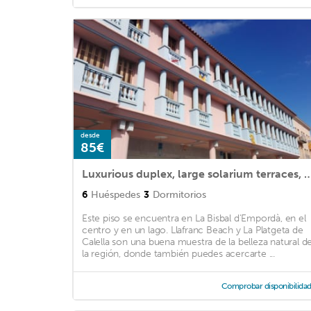
desde
85€
Luxurious duplex, large solarium terraces, downtown an
6
Huéspedes
3
Dormitorios
Este piso se encuentra en La Bisbal d'Empordà, en el
centro y en un lago. Llafranc Beach y La Platgeta de
Calella son una buena muestra de la belleza natural d
la región, donde también puedes acercarte ...
Comprobar disponibilida