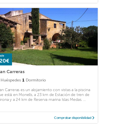
sde
20€
an Carreras
Huéspedes
1
Dormitorio
an Carreras es un alojamiento con vistas a la piscina
ue está en Monells, a 23 km de Estación de tren de
irona y a 24 km de Reserva marina Islas Medas. ...
Comprobar disponibilidad