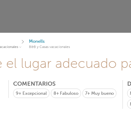
Monells
acacionales
B&B y Casas vacacionales
e el lugar adecuado pa
COMENTARIOS
D
9+
Excepcional
8+
Fabuloso
7+
Muy bueno