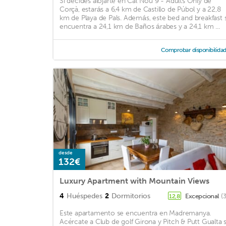
Si decides alojarte en Cal Nou 9 - Adults Only de
Corçà, estarás a 6,4 km de Castillo de Púbol y a 22,8
km de Playa de Pals. Además, este bed and breakfast 
encuentra a 24,1 km de Baños árabes y a 24,1 km ...
Comprobar disponibilida
desde
132€
Luxury Apartment with Mountain Views
4
Huéspedes
2
Dormitorios
Excepcional
(
12,8
Este apartamento se encuentra en Madremanya.
Acércate a Club de golf Girona y Pitch & Putt Gualta s