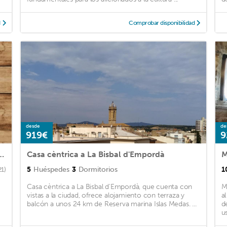
d
Comprobar disponibilidad
desde
de
919€
9
ate pool for 7 persons approx. 120 m2
Casa cèntrica a La Bisbal d'Empordà
M
5
Huéspedes
3
Dormitorios
1
21)
Casa cèntrica a La Bisbal d'Empordà, que cuenta con
M
vistas a la ciudad, ofrece alojamiento con terraza y
a
balcón a unos 24 km de Reserva marina Islas Medas. ...
d
us