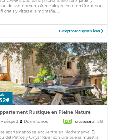
AS CAMPS, que tiene piscina al aire libre, jardín y
alón de uso común, ofrece alojamiento en Corsá con
fi gratis y vistas a la montaña. ...
Comprobar disponibilidad
sde
32€
ppartement Rustique en Pleine Nature
Huésped
2
Dormitorios
Excepcional
(36)
12,5
ste apartamento se encuentra en Madremanya. El
ou del Petroli y Onyar River son una buena muestra