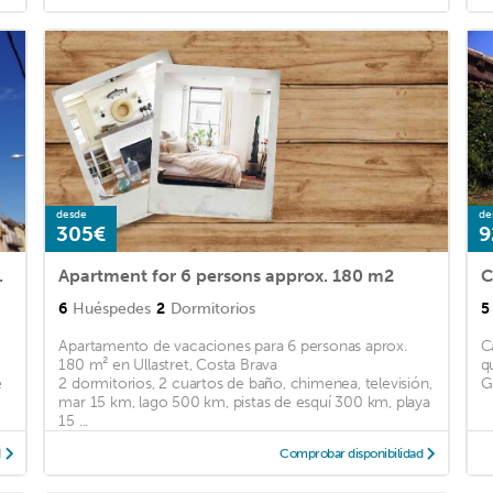
desde
de
305€
9
d near the beach.
Apartment for 6 persons approx. 180 m2
C
6
Huéspedes
2
Dormitorios
5
Apartamento de vacaciones para 6 personas aprox.
C
180 m² en Ullastret, Costa Brava
q
e
2 dormitorios, 2 cuartos de baño, chimenea, televisión,
G
mar 15 km, lago 500 km, pistas de esquí 300 km, playa
15 ...
d
Comprobar disponibilidad