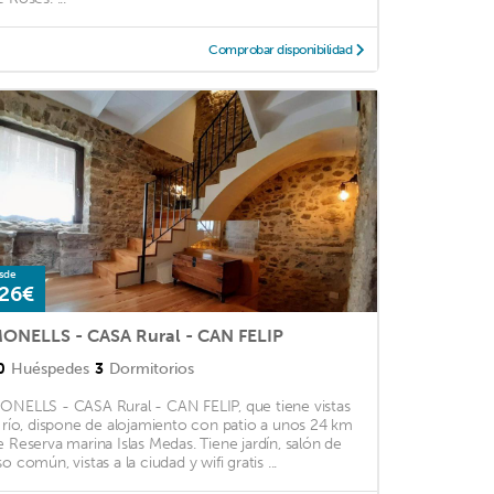
Comprobar disponibilidad
sde
26€
ONELLS - CASA Rural - CAN FELIP
0
Huéspedes
3
Dormitorios
ONELLS - CASA Rural - CAN FELIP, que tiene vistas
l río, dispone de alojamiento con patio a unos 24 km
e Reserva marina Islas Medas. Tiene jardín, salón de
o común, vistas a la ciudad y wifi gratis ...