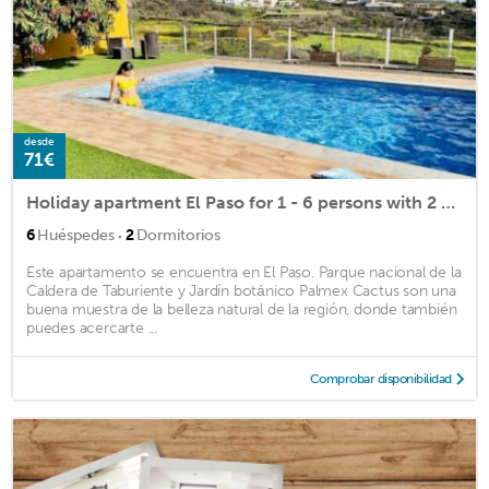
desde
71€
Holiday apartment El Paso for 1 - 6 persons with 2 bedrooms - Holiday apartment
·
6
Huéspedes
2
Dormitorios
Este apartamento se encuentra en El Paso. Parque nacional de la
Caldera de Taburiente y Jardín botánico Palmex Cactus son una
buena muestra de la belleza natural de la región, donde también
puedes acercarte ...
Comprobar disponibilidad