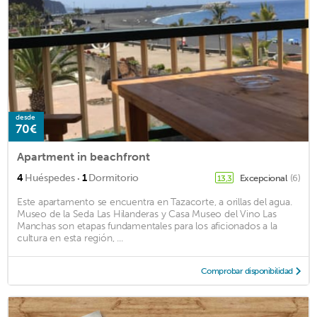
desde
70€
Apartment in beachfront
·
4
Huéspedes
1
Dormitorio
Excepcional
(6)
13,3
Este apartamento se encuentra en Tazacorte, a orillas del agua.
Museo de la Seda Las Hilanderas y Casa Museo del Vino Las
Manchas son etapas fundamentales para los aficionados a la
cultura en esta región, ...
Comprobar disponibilidad