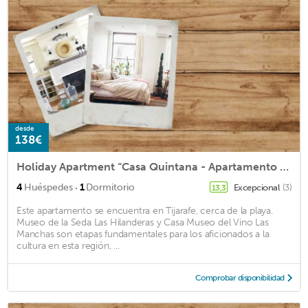
desde
138€
Holiday Apartment “Casa Quintana - Apartamento Carla” with Sea View
·
4
Huéspedes
1
Dormitorio
Excepcional
(3)
13,3
Este apartamento se encuentra en Tijarafe, cerca de la playa.
Museo de la Seda Las Hilanderas y Casa Museo del Vino Las
Manchas son etapas fundamentales para los aficionados a la
cultura en esta región, ...
Comprobar disponibilidad