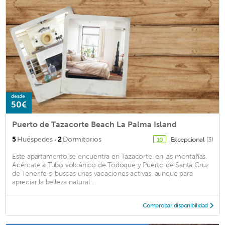
desde
50€
Puerto de Tazacorte Beach La Palma Island
·
5
Huéspedes
2
Dormitorios
Excepcional
(3)
10
Este apartamento se encuentra en Tazacorte, en las montañas.
Acércate a Tubo volcánico de Todoque y Puerto de Santa Cruz
de Tenerife si buscas unas vacaciones activas, aunque para
apreciar la belleza natural ...
Comprobar disponibilidad