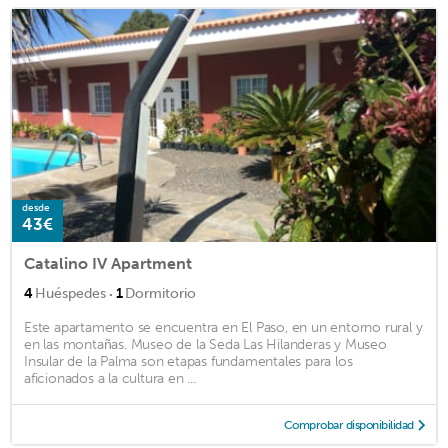
desde
43€
Catalino IV Apartment
·
4
Huéspedes
1
Dormitorio
Este apartamento se encuentra en El Paso, en un entorno rural y
en las montañas. Museo de la Seda Las Hilanderas y Museo
Insular de la Palma son etapas fundamentales para los
aficionados a la cultura en ...
Comprobar disponibilidad