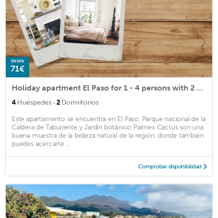
desde
71€
Holiday apartment El Paso for 1 - 4 persons with 2 bedrooms - Holiday apartment
·
4
Huéspedes
2
Dormitorios
Este apartamento se encuentra en El Paso. Parque nacional de la
Caldera de Taburiente y Jardín botánico Palmex Cactus son una
buena muestra de la belleza natural de la región, donde también
puedes acercarte ...
Comprobar disponibilidad