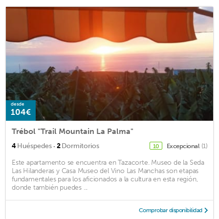
desde
104€
Trébol "Trail Mountain La Palma"
·
4
Huéspedes
2
Dormitorios
Excepcional
(1)
10
Este apartamento se encuentra en Tazacorte. Museo de la Seda
Las Hilanderas y Casa Museo del Vino Las Manchas son etapas
fundamentales para los aficionados a la cultura en esta región,
donde también puedes ...
Comprobar disponibilidad