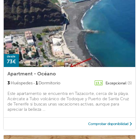
desde
73€
Apartment - Océano
·
3
Huéspedes
1
Dormitorio
Excepcional
(3)
13,3
Este apartamento se encuentra en Tazacorte, cerca de la playa.
Acércate a Tubo volcánico de Todoque y Puerto de Santa Cruz
de Tenerife si buscas unas vacaciones activas, aunque para
apreciar la belleza ...
Comprobar disponibilidad