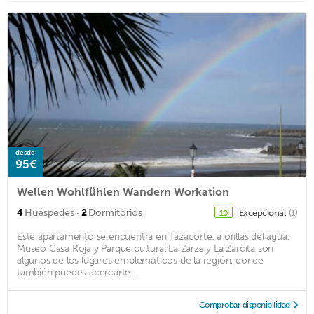
desde
95€
Wellen Wohlfühlen Wandern Workation
·
4
Huéspedes
2
Dormitorios
Excepcional
(1)
10
Este apartamento se encuentra en Tazacorte, a orillas del agua.
Museo Casa Roja y Parque cultural La Zarza y La Zarcita son
algunos de los lugares emblemáticos de la región, donde
también puedes acercarte ...
Comprobar disponibilidad