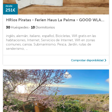
desde
251€
HRlos Piratas - Ferien Haus La Palma - GOOD WLAN !!
·
30
Huéspedes
10
Dormitorios
inglés, alemán, italiano, español, Bicicletas, Wifi gratis en las
habitaciones, Internet, Servicios de Internet, Wifi en zonas
comunes, canoa, Submarinismo, Pesca, Jardín, rutas de
senderismo, ...
Comprobar disponibilidad