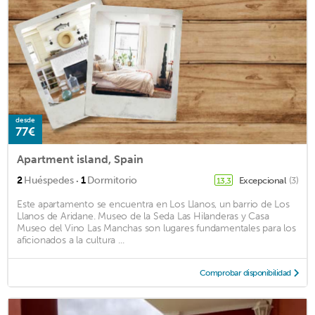
desde
77€
Apartment island, Spain
·
2
Huéspedes
1
Dormitorio
Excepcional
(3)
13,3
Este apartamento se encuentra en Los Llanos, un barrio de Los
Llanos de Aridane. Museo de la Seda Las Hilanderas y Casa
Museo del Vino Las Manchas son lugares fundamentales para los
aficionados a la cultura ...
Comprobar disponibilidad