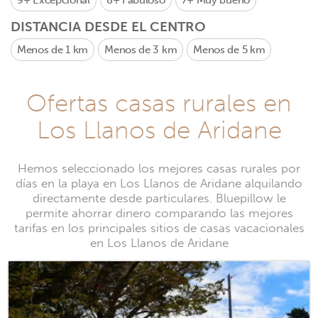
9+
Excepcional
8+
Fabuloso
7+
Muy bueno
DISTANCIA DESDE EL CENTRO
Menos de 1 km
Menos de 3 km
Menos de 5 km
Ofertas casas rurales en
Los Llanos de Aridane
Hemos seleccionado los mejores casas rurales por
días en la playa en Los Llanos de Aridane alquilando
directamente desde particulares. Bluepillow le
permite ahorrar dinero comparando las mejores
tarifas en los principales sitios de casas vacacionales
en Los Llanos de Aridane