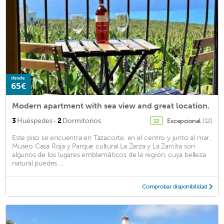
desde
65€
Modern apartment with sea view and great location.
·
3
Huéspedes
2
Dormitorios
Excepcional
(12)
12
Este piso se encuentra en Tazacorte, en el centro y junto al mar.
Museo Casa Roja y Parque cultural La Zarza y La Zarcita son
algunos de los lugares emblemáticos de la región, cuya belleza
natural puedes ...
Comprobar disponibilidad