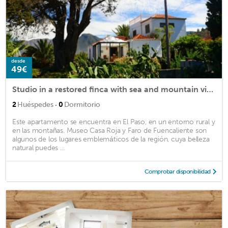
desde
49€
Studio in a restored finca with sea and mountain views
·
2
Huéspedes
0
Dormitorio
Este apartamento se encuentra en El Paso, en un entorno rural y
en las montañas. Museo Casa Roja y Faro de Fuencaliente son
algunos de los lugares emblemáticos de la región, cuya belleza
natural puedes ...
Comprobar disponibilidad