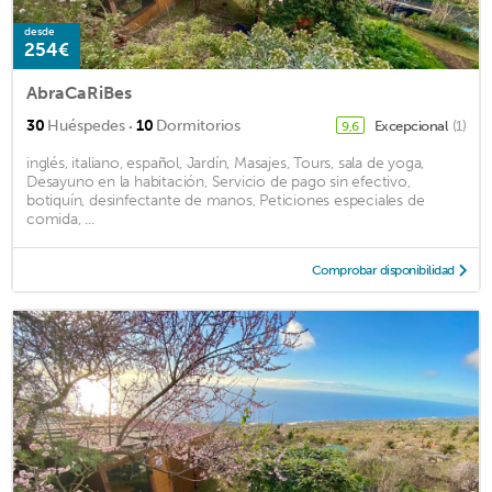
desde
254€
AbraCaRiBes
·
30
Huéspedes
10
Dormitorios
Excepcional
(1)
9,6
inglés, italiano, español, Jardín, Masajes, Tours, sala de yoga,
Desayuno en la habitación, Servicio de pago sin efectivo,
botiquín, desinfectante de manos, Peticiones especiales de
comida, ...
Comprobar disponibilidad