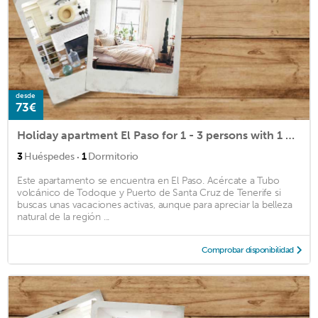
desde
73€
Holiday apartment El Paso for 1 - 3 persons with 1 bedroom - Twin house
·
3
Huéspedes
1
Dormitorio
Este apartamento se encuentra en El Paso. Acércate a Tubo
volcánico de Todoque y Puerto de Santa Cruz de Tenerife si
buscas unas vacaciones activas, aunque para apreciar la belleza
natural de la región ...
Comprobar disponibilidad