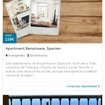
desde
116€
Apartment Benahoare, Spanien
·
4
Huéspedes
2
Dormitorios
Este apartamento se encuentra en Tazacorte. Acércate a Tubo
volcánico de Todoque y Puerto de Santa Cruz de Tenerife si
buscas unas vacaciones activas, aunque para apreciar la belleza
natural de la región ...
Comprobar disponibilidad