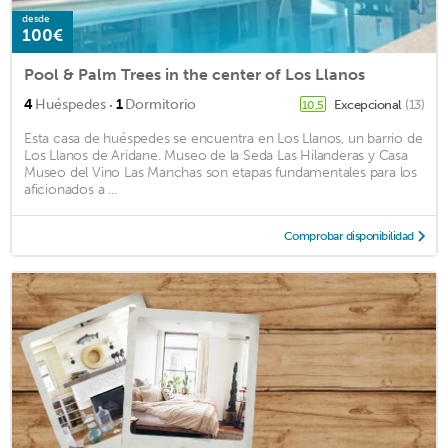
desde
100€
Pool & Palm Trees in the center of Los Llanos
·
4
Huéspedes
1
Dormitorio
Excepcional
(13)
10,5
Esta casa de huéspedes se encuentra en Los Llanos, un barrio de
Los Llanos de Aridane. Museo de la Seda Las Hilanderas y Casa
Museo del Vino Las Manchas son etapas fundamentales para los
aficionados a ...
Comprobar disponibilidad