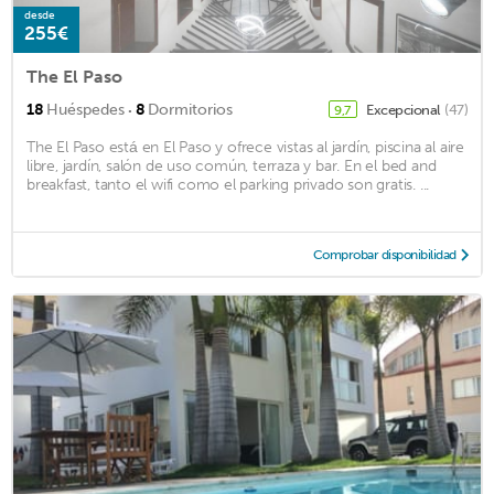
desde
255€
The El Paso
·
18
Huéspedes
8
Dormitorios
Excepcional
(47)
9,7
The El Paso está en El Paso y ofrece vistas al jardín, piscina al aire
libre, jardín, salón de uso común, terraza y bar. En el bed and
breakfast, tanto el wifi como el parking privado son gratis. ...
Comprobar disponibilidad