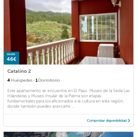
desde
46€
Catalino 2
·
4
Huéspedes
1
Dormitorio
Este apartamento se encuentra en El Paso. Museo de la Seda Las
Hilanderas y Museo Insular de la Palma son etapas
fundamentales para los aficionados a la cultura en esta región,
donde también puedes acercarte ...
Comprobar disponibilidad