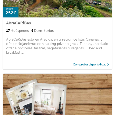
desde
252€
AbraCaRiBes
·
17
Huéspedes
6
Dormitorios
AbraCaRiBes está en Arecida, en la región de Islas Canarias, y
ofrece alojamiento con parking privado gratis. El desayuno diario
ofrece opciones italianas, vegetarianas o veganas. El bed and
breakfast ...
Comprobar disponibilidad