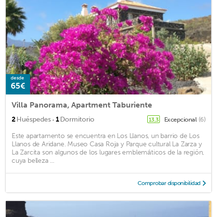
desde
65€
Villa Panorama, Apartment Taburiente
·
2
Huéspedes
1
Dormitorio
Excepcional
(6)
13,3
Este apartamento se encuentra en Los Llanos, un barrio de Los
Llanos de Aridane. Museo Casa Roja y Parque cultural La Zarza y
La Zarcita son algunos de los lugares emblemáticos de la región,
cuya belleza ...
Comprobar disponibilidad