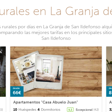
rurales en La Granja d
urales por días en La Granja de San Ildefonso alqu
mparando las mejores tarifas en los principales siti
San Ildefonso
desde
de
66€
8
Apartamentos "Casa Abuelo Juan"
A
10
Huéspedes
4
Dormitorios
3
15)
Excepcional
(42)
9,3