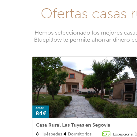
Ofertas casas 
Hemos seleccionado los mejores casas r
Bluepillow le permite ahorrar dinero co
desde
84€
Casa Rural Las Tuyas en Segovia
8
Huéspedes
4
Dormitorios
Excepcional
(
13,3