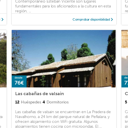
V
Contemporáneo Esteban Vicente son lugares
C
fundamentales para los aficionados a la cultura en esta
f
región, ...
re
d
Comprobar disponibilidad
desde
de
76€
7
Las cabañas de valsain
C
12
Huéspedes
4
Dormitorios
5
Las cabañas de valsain se encuentran en La Pradera de
C
za
Navalhorno, a 24 km del parque natural de Peñalara, y
d
ofrecen alojamiento con WiFi gratuita. Algunos
k
o
alojamientos tienen cocina con microondas. El ...
p