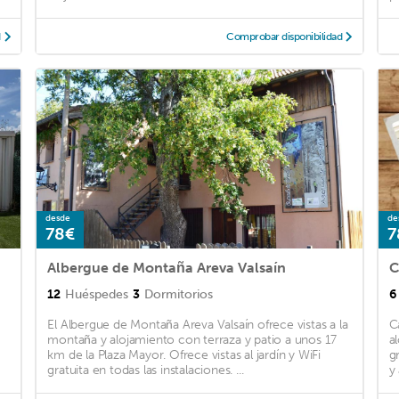
d
Comprobar disponibilidad
desde
de
78€
7
Albergue de Montaña Areva Valsaín
C
12
Huéspedes
3
Dormitorios
6
El Albergue de Montaña Areva Valsaín ofrece vistas a la
C
montaña y alojamiento con terraza y patio a unos 17
a
km de la Plaza Mayor. Ofrece vistas al jardín y WiFi
gr
gratuita en todas las instalaciones. ...
y 