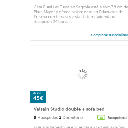
Casa Rural Las Tuyas en Segovia está a solo 7,8 km d
Plaza Mayor y ofrece alojamiento en Palazuelos de
Eresma con terraza y pista de tenis, además de
recepción 24 horas. ...
Comprobar disponibilida
desde
45€
Valsain Studio double + sofa bed
3
Huéspedes
1
Dormitorio
Excepcional
10
Este apartamento se encuentra en La Granja de San