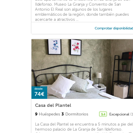
Ildefonso. Museo La Granja y Convento de San
Antonio El Real son algunos de los lugares
emblemáticos de la región, donde también puedes
acercarte a atractivos ...
Comprobar disponibilida
desde
74€
Casa del Plantel
9
Huéspedes
3
Dormitorios
Excepcional
(
9,4
La Casa del Plantel se encuentra a 5 minutos a pie del
hermoso palacio de La Granja de San Ildefonso.