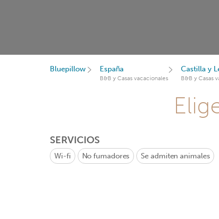
Bluepillow
España
Castilla y 
B&B y Casas vacacionales
B&B y Casas v
Elig
SERVICIOS
Wi-fi
No fumadores
Se admiten animales