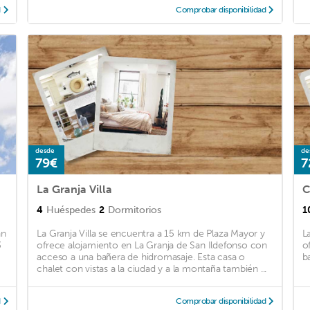
d
Comprobar disponibilidad
desde
de
79€
7
La Granja Villa
4
Huéspedes
2
Dormitorios
1
an
La Granja Villa se encuentra a 15 km de Plaza Mayor y
L
3
ofrece alojamiento en La Granja de San Ildefonso con
o
acceso a una bañera de hidromasaje. Esta casa o
b
chalet con vistas a la ciudad y a la montaña también ...
d
Comprobar disponibilidad