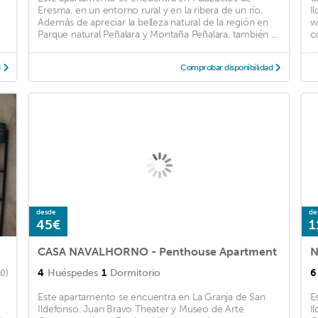
Eresma, en un entorno rural y en la ribera de un río.
I
Además de apreciar la belleza natural de la región en
w
Parque natural Peñalara y Montaña Peñalara, también ...
c
d
Comprobar disponibilidad
desde
de
45€
1
CASA NAVALHORNO - Penthouse Apartment
4
Huéspedes
1
Dormitorio
6
10)
Este apartamento se encuentra en La Granja de San
E
Ildefonso. Juan Bravo Theater y Museo de Arte
I