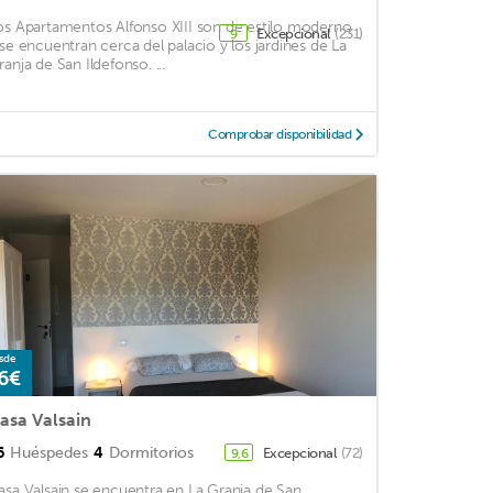
os Apartamentos Alfonso XIII son de estilo moderno
Excepcional
(231)
9
 se encuentran cerca del palacio y los jardines de La
ranja de San Ildefonso. ...
Comprobar disponibilidad
sde
6€
asa Valsain
6
Huéspedes
4
Dormitorios
Excepcional
(72)
9,6
asa Valsain se encuentra en La Granja de San