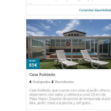
...
Comprobar disponibilida
desde
85€
Casa Robledo
4
Huéspedes
2
Dormitorios
Casa Robledo, que cuenta con vistas al jardín, ofrece
alojamiento con patio y cafetera a unos 10 km de
Plaza Mayor. Dispone de piscina de temporada al aire
libre, jardín, vistas a la piscina y wifi gratis ...