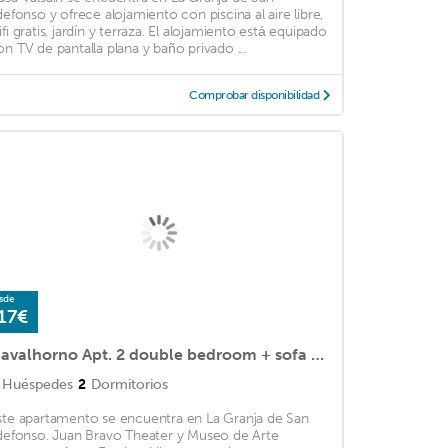
ldefonso y ofrece alojamiento con piscina al aire libre,
ifi gratis, jardín y terraza. El alojamiento está equipado
on TV de pantalla plana y baño privado ...
Comprobar disponibilidad
sde
17€
Navalhorno Apt. 2 double bedroom + sofa bed
Huéspedes
2
Dormitorios
ste apartamento se encuentra en La Granja de San
ldefonso. Juan Bravo Theater y Museo de Arte