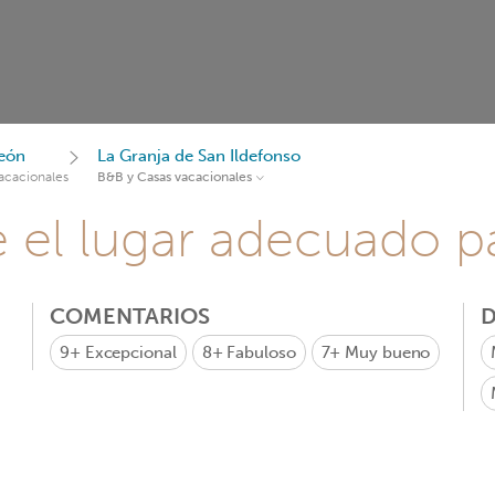
León
La Granja de San Ildefonso
acacionales
B&B y Casas vacacionales
e el lugar adecuado pa
COMENTARIOS
D
9+
Excepcional
8+
Fabuloso
7+
Muy bueno