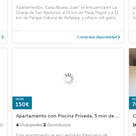
e
Apartamentos "Casa Abuelo Juan" se encuentra en La
L
Granja de San Ildefonso, a 15 km de Plaza Mayor y a 11
y
km de Parque Natural de Peñalara, y ofrece wifi gratis.
G
...
d
Comprobar disponibilidad
desde
de
150€
7
Apartamento con Piscina Privada, 5 min de Segovia!
C
4
Huéspedes
2
Dormitorios
1
(1)
Este apartamento se encuentra en Palazuelos de
C