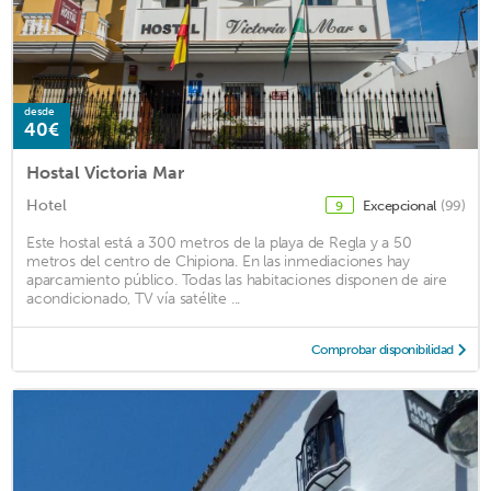
desde
40€
Hostal Victoria Mar
Hotel
Excepcional
(99)
9
Este hostal está a 300 metros de la playa de Regla y a 50
metros del centro de Chipiona. En las inmediaciones hay
aparcamiento público. Todas las habitaciones disponen de aire
acondicionado, TV vía satélite ...
Comprobar disponibilidad