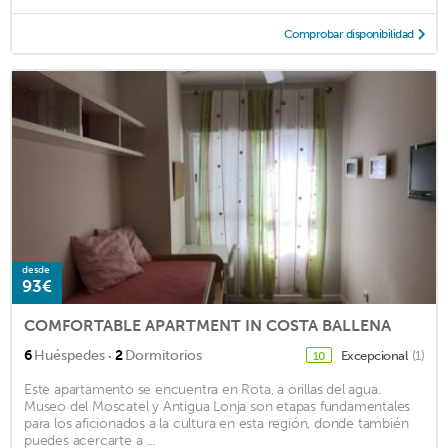
Comprobar disponibilidad
desde
93€
COMFORTABLE APARTMENT IN COSTA BALLENA
·
6
Huéspedes
2
Dormitorios
Excepcional
(1)
10
Este apartamento se encuentra en Rota, a orillas del agua.
Museo del Moscatel y Antigua Lonja son etapas fundamentales
para los aficionados a la cultura en esta región, donde también
puedes acercarte a ...