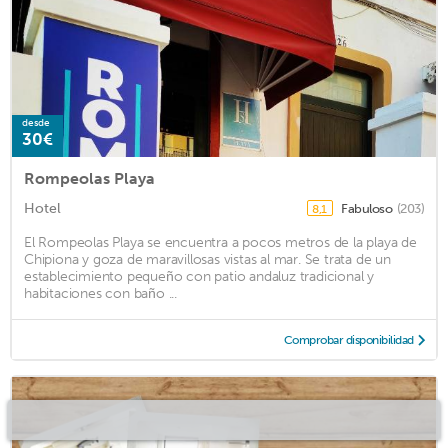
desde
30€
Rompeolas Playa
Hotel
Fabuloso
(203)
8,1
El Rompeolas Playa se encuentra a pocos metros de la playa de
Chipiona y goza de maravillosas vistas al mar. Se trata de un
establecimiento pequeño con patio andaluz tradicional y
habitaciones con baño ...
Comprobar disponibilidad