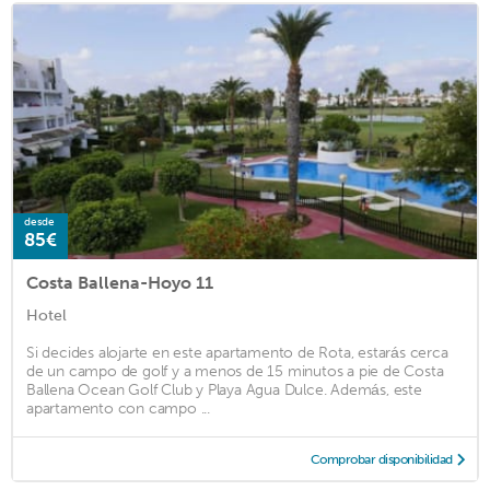
desde
85€
Costa Ballena-Hoyo 11
Hotel
Si decides alojarte en este apartamento de Rota, estarás cerca
de un campo de golf y a menos de 15 minutos a pie de Costa
Ballena Ocean Golf Club y Playa Agua Dulce. Además, este
apartamento con campo ...
Comprobar disponibilidad