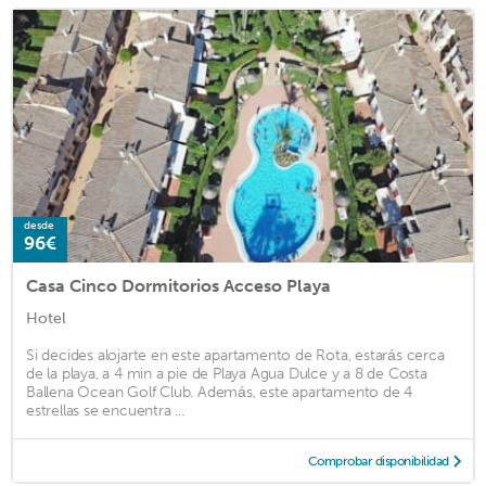
desde
96€
Casa Cinco Dormitorios Acceso Playa
Hotel
Si decides alojarte en este apartamento de Rota, estarás cerca
de la playa, a 4 min a pie de Playa Agua Dulce y a 8 de Costa
Ballena Ocean Golf Club. Además, este apartamento de 4
estrellas se encuentra ...
Comprobar disponibilidad