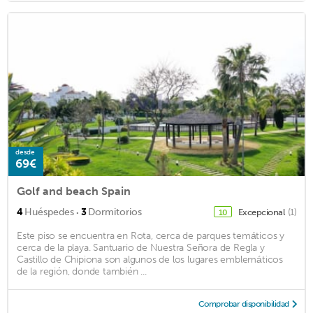
desde
69€
Golf and beach Spain
·
4
Huéspedes
3
Dormitorios
Excepcional
(1)
10
Este piso se encuentra en Rota, cerca de parques temáticos y
cerca de la playa. Santuario de Nuestra Señora de Regla y
Castillo de Chipiona son algunos de los lugares emblemáticos
de la región, donde también ...
Comprobar disponibilidad