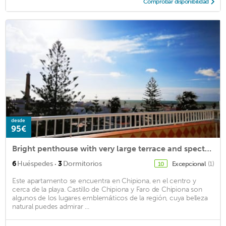
Comprobar disponibilidad
desde
95€
Bright penthouse with very large terrace and spectacular frontal sea views
·
6
Huéspedes
3
Dormitorios
Excepcional
(1)
10
Este apartamento se encuentra en Chipiona, en el centro y
cerca de la playa. Castillo de Chipiona y Faro de Chipiona son
algunos de los lugares emblemáticos de la región, cuya belleza
natural puedes admirar ...