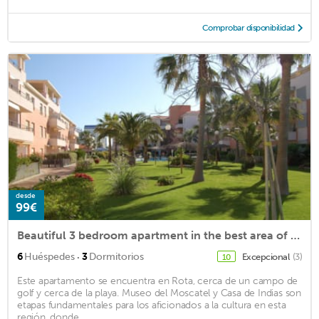
Comprobar disponibilidad
desde
99€
Beautiful 3 bedroom apartment in the best area of Costa Ballena
·
6
Huéspedes
3
Dormitorios
Excepcional
(3)
10
Este apartamento se encuentra en Rota, cerca de un campo de
golf y cerca de la playa. Museo del Moscatel y Casa de Indias son
etapas fundamentales para los aficionados a la cultura en esta
región, donde ...