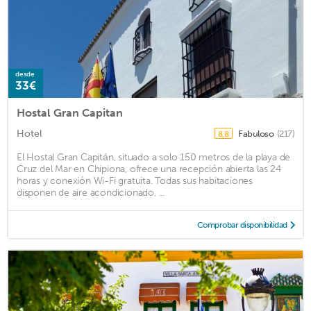
desde
33€
Hostal Gran Capitan
Hotel
Fabuloso
(217)
8,8
El Hostal Gran Capitán, situado a solo 150 metros de la playa de
Cruz del Mar en Chipiona, ofrece una recepción abierta las 24
horas y conexión Wi-Fi gratuita. Todas sus habitaciones
disponen de aire acondicionado, ...
Comprobar disponibilidad