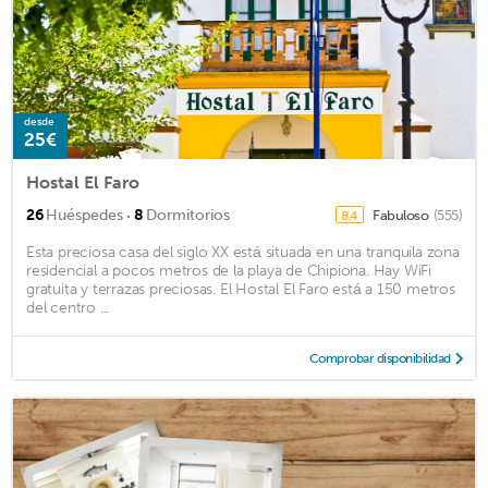
desde
25€
Hostal El Faro
·
26
Huéspedes
8
Dormitorios
Fabuloso
(555)
8,4
Esta preciosa casa del siglo XX está situada en una tranquila zona
residencial a pocos metros de la playa de Chipiona. Hay WiFi
gratuita y terrazas preciosas. El Hostal El Faro está a 150 metros
del centro ...
Comprobar disponibilidad