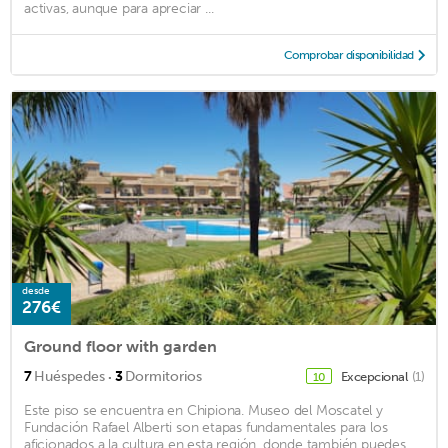
activas, aunque para apreciar ...
Comprobar disponibilidad
desde
276€
Ground floor with garden
·
7
Huéspedes
3
Dormitorios
Excepcional
(1)
10
Este piso se encuentra en Chipiona. Museo del Moscatel y
Fundación Rafael Alberti son etapas fundamentales para los
aficionados a la cultura en esta región, donde también puedes