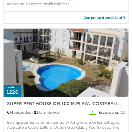
acercarte a lugares emblemáticos ...
Comprobar disponibilidad
desde
122€
SUPER PENTHOUSE ON 100 M PLAYA. COSTABALLENA, BROKEN. 30 M. SOLARIUM AND BARBECUE
·
6
Huéspedes
2
Dormitorios
Excepcional
(11)
9
Este apartamento se encuentra en Chipiona, a orillas del agua.
Acércate a Costa Ballena Ocean Golf Club y Puerto deportivo