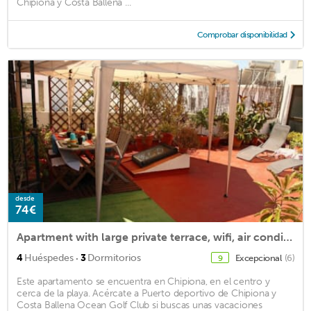
Chipiona y Costa Ballena ...
Comprobar disponibilidad
desde
74€
Apartment with large private terrace, wifi, air conditioning
·
4
Huéspedes
3
Dormitorios
Excepcional
(6)
9
Este apartamento se encuentra en Chipiona, en el centro y
cerca de la playa. Acércate a Puerto deportivo de Chipiona y
Costa Ballena Ocean Golf Club si buscas unas vacaciones