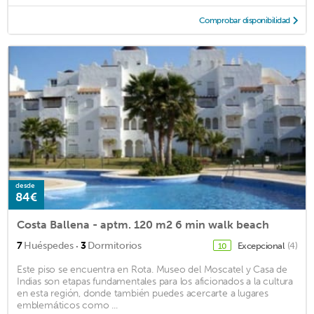
Comprobar disponibilidad
desde
84€
Costa Ballena - aptm. 120 m2 6 min walk beach
·
7
Huéspedes
3
Dormitorios
Excepcional
(4)
10
Este piso se encuentra en Rota. Museo del Moscatel y Casa de
Indias son etapas fundamentales para los aficionados a la cultura
en esta región, donde también puedes acercarte a lugares
emblemáticos como ...