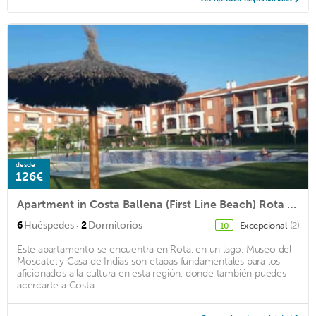
desde
126€
Apartment in Costa Ballena (First Line Beach) Rota Chipiona
·
6
Huéspedes
2
Dormitorios
Excepcional
(2)
10
Este apartamento se encuentra en Rota, en un lago. Museo del
Moscatel y Casa de Indias son etapas fundamentales para los
aficionados a la cultura en esta región, donde también puedes
acercarte a Costa ...