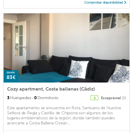
Comprobar disponibilidad
desde
83€
Cozy apartment, Costa ballenas (Cádiz)
·
3
Huéspedes
0
Dormitorio
Excepcional
(2)
9
Este apartamento se encuentra en Rota. Santuario de Nuestra
Señora de Regla y Castillo de Chipiona son algunos de los
lugares emblemáticos de la región, donde también puedes
acercarte a Costa Ballena Ocean ...