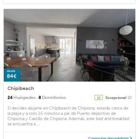
desde
84€
Chipibeach
·
24
Huéspedes
8
Dormitorios
Excepcional
(2)
10
Si decides alojarte en Chipibeach de Chipiona, estarás cerca de
la playa y a solo 15 minutos a pie de Puerto deportivo de
Chipiona y Castillo de Chipiona. Además, este bed and breakfast
se encuentra a ...
Comprobar disponibilidad