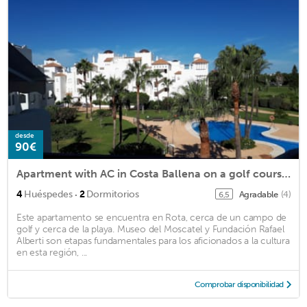
desde
90€
Apartment with AC in Costa Ballena on a golf course 10 minutes from the beach
·
4
Huéspedes
2
Dormitorios
Agradable
(4)
6,5
Este apartamento se encuentra en Rota, cerca de un campo de
golf y cerca de la playa. Museo del Moscatel y Fundación Rafael
Alberti son etapas fundamentales para los aficionados a la cultura
en esta región, ...
Comprobar disponibilidad