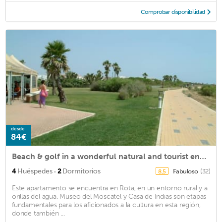
Comprobar disponibilidad
desde
84€
Beach & golf in a wonderful natural and tourist enclave. WiFi
·
4
Huéspedes
2
Dormitorios
Fabuloso
(32)
8,5
Este apartamento se encuentra en Rota, en un entorno rural y a
orillas del agua. Museo del Moscatel y Casa de Indias son etapas
fundamentales para los aficionados a la cultura en esta región,
donde también ...