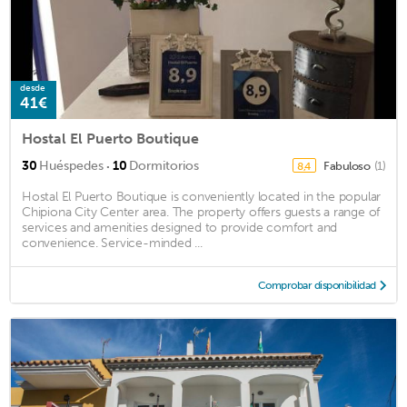
desde
41€
Hostal El Puerto Boutique
·
30
Huéspedes
10
Dormitorios
Fabuloso
(1)
8,4
Hostal El Puerto Boutique is conveniently located in the popular
Chipiona City Center area. The property offers guests a range of
services and amenities designed to provide comfort and
convenience. Service-minded ...
Comprobar disponibilidad