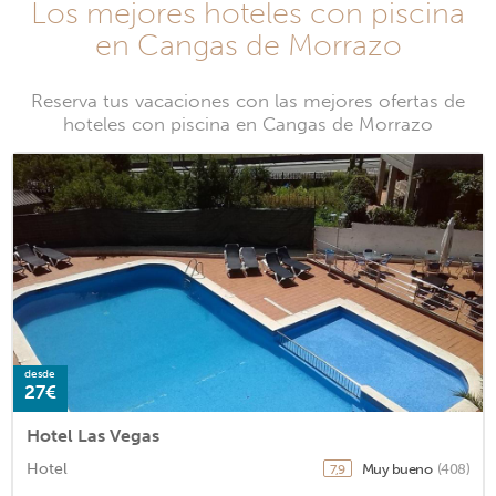
Los mejores hoteles con piscina
en Cangas de Morrazo
Reserva tus vacaciones con las mejores ofertas de
hoteles con piscina en Cangas de Morrazo
desde
27€
Hotel Las Vegas
Hotel
Muy bueno
(408)
7,9