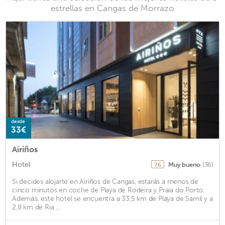
estrellas en Cangas de Morrazo
desde
33€
Airiños
Hotel
Muy bueno
(36)
7,6
Si decides alojarte en Airiños de Cangas, estarás a menos de
cinco minutos en coche de Playa de Rodeira y Praia do Porto.
Además, este hotel se encuentra a 33,5 km de Playa de Samil y a
2,8 km de Ria ...