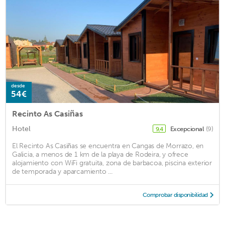
desde
54€
Recinto As Casiñas
Hotel
Excepcional
(9)
9,4
El Recinto As Casiñas se encuentra en Cangas de Morrazo, en
Galicia, a menos de 1 km de la playa de Rodeira, y ofrece
alojamiento con WiFi gratuita, zona de barbacoa, piscina exterior
de temporada y aparcamiento ...
Comprobar disponibilidad