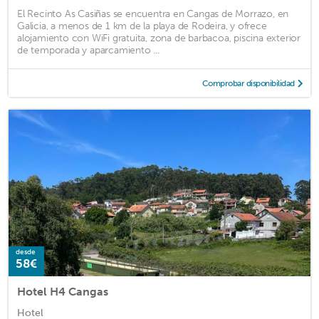
El Recinto As Casiñas se encuentra en Cangas de Morrazo, en
Galicia, a menos de 1 km de la playa de Rodeira, y ofrece
alojamiento con WiFi gratuita, zona de barbacoa, piscina exterior
de temporada y aparcamiento ...
Comprobar disponibilidad
desde
58€
Hotel H4 Cangas
Hotel