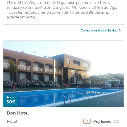
El Hotel Las Vegas ofrece WiFi gratuita, piscina al aire libre y
terraza y se encuentra en Cangas de Morrazo, a 30 km de Vigo.
Todas las habitaciones disponen de TV de pantalla plana. El
establecimiento ...
Comprobar disponibilidad
desde
30€
Don Hotel
Hotel
Muy bueno
(675)
7