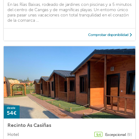
En las Rías Baixas, rodeado de jardines con piscinas y a 5 minutos
del centro de Cangas y de magníficas playas. Un entorno único
para pasar unas vacaciones con total tranquilidad en el corazón
de la comarca ...
Comprobar disponibilidad
desde
54€
Recinto As Casiñas
Hotel
Excepcional
(9)
9,4