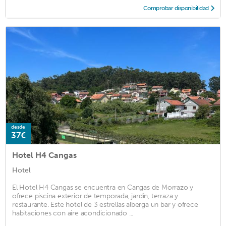
Comprobar disponibilidad
desde
37€
Hotel H4 Cangas
Hotel
El Hotel H4 Cangas se encuentra en Cangas de Morrazo y
ofrece piscina exterior de temporada, jardín, terraza y
restaurante. Este hotel de 3 estrellas alberga un bar y ofrece
habitaciones con aire acondicionado ...