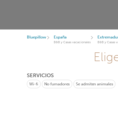
Bluepillow
España
Extremadu
B&B y Casas vacacionales
B&B y Casas v
Elig
SERVICIOS
Wi-fi
No fumadores
Se admiten animales