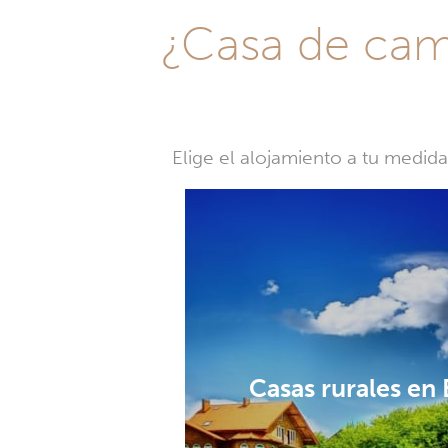
¿Casa de camp
Elige el alojamiento a tu medid
Casas rurales en