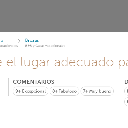
ra
Brozas
acacionales
B&B y Casas vacacionales
e el lugar adecuado pa
COMENTARIOS
D
9+
Excepcional
8+
Fabuloso
7+
Muy bueno