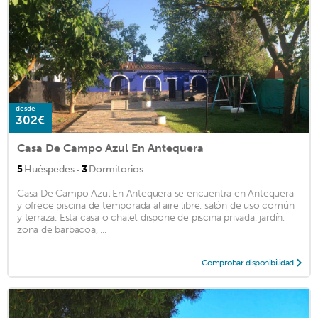
desde
302€
Casa De Campo Azul En Antequera
·
5
Huéspedes
3
Dormitorios
Casa De Campo Azul En Antequera se encuentra en Antequera
y ofrece piscina de temporada al aire libre, salón de uso común
y terraza. Esta casa o chalet dispone de piscina privada, jardín,
zona de barbacoa, ...
Comprobar disponibilidad