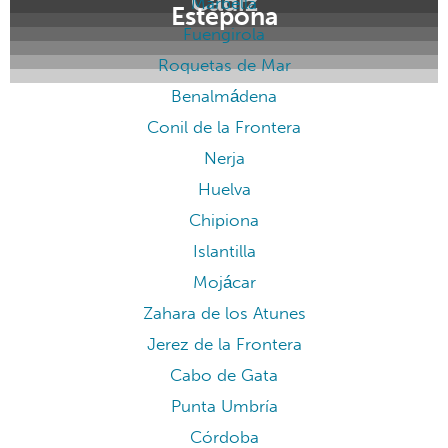
Cádiz
Marbella
Estepona
Fuengirola
Roquetas de Mar
Benalmádena
Conil de la Frontera
Nerja
Huelva
Chipiona
Islantilla
Mojácar
Zahara de los Atunes
Jerez de la Frontera
Cabo de Gata
Punta Umbría
Córdoba