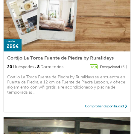
desde
298€
Cortijo La Torca Fuente de Piedra by Ruralidays
·
20
Huéspedes
8
Dormitorios
Excepcional
(51)
12,8
Cortijo La Torca Fuente de Piedra by Ruralidays se encuentra en
Fuente de Piedra, a 12 km de Fuente de Piedra Lagoon, y ofrece
alojamiento con wifi gratis, aire acondicionado y piscina de
temporada al ...
Comprobar disponibilidad