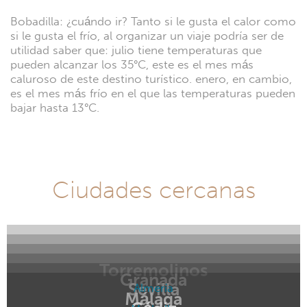
Bobadilla: ¿cuándo ir? Tanto si le gusta el calor como
si le gusta el frío, al organizar un viaje podría ser de
utilidad saber que: julio tiene temperaturas que
pueden alcanzar los 35°C, este es el mes más
caluroso de este destino turístico. enero, en cambio,
es el mes más frío en el que las temperaturas pueden
bajar hasta 13°C.
Ciudades cercanas
Torremolinos
Granada
Sevilla
Almería
Málaga