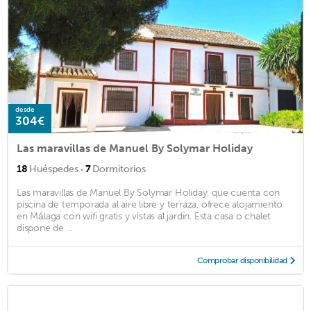
desde
304€
Las maravillas de Manuel By Solymar Holiday
·
18
Huéspedes
7
Dormitorios
Las maravillas de Manuel By Solymar Holiday, que cuenta con
piscina de temporada al aire libre y terraza, ofrece alojamiento
en Málaga con wifi gratis y vistas al jardín. Esta casa o chalet
dispone de ...
Comprobar disponibilidad