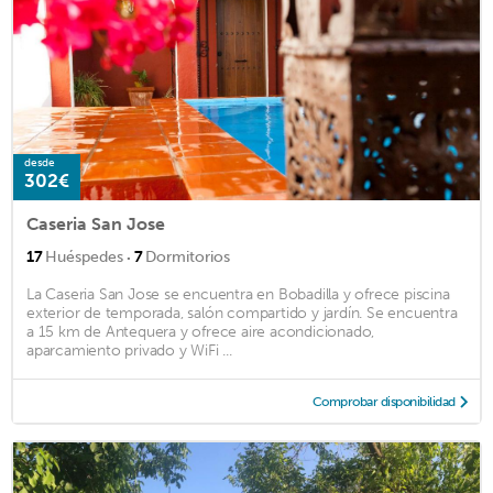
desde
302€
Caseria San Jose
·
17
Huéspedes
7
Dormitorios
La Caseria San Jose se encuentra en Bobadilla y ofrece piscina
exterior de temporada, salón compartido y jardín. Se encuentra
a 15 km de Antequera y ofrece aire acondicionado,
aparcamiento privado y WiFi ...
Comprobar disponibilidad