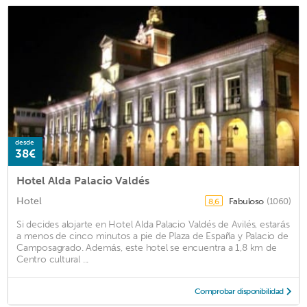
desde
38€
Hotel Alda Palacio Valdés
Hotel
Fabuloso
(1060)
8,6
Si decides alojarte en Hotel Alda Palacio Valdés de Avilés, estarás
a menos de cinco minutos a pie de Plaza de España y Palacio de
Camposagrado. Además, este hotel se encuentra a 1,8 km de
Centro cultural ...
Comprobar disponibilidad