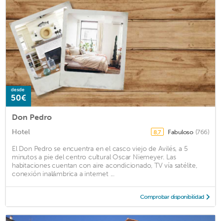
desde
50€
Don Pedro
Hotel
Fabuloso
(766)
8,7
El Don Pedro se encuentra en el casco viejo de Avilés, a 5
minutos a pie del centro cultural Oscar Niemeyer. Las
habitaciones cuentan con aire acondicionado, TV vía satélite,
conexión inalámbrica a internet ...
Comprobar disponibilidad