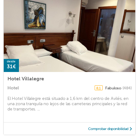
desde
31€
Hotel Villalegre
Hotel
Fabuloso
(484)
8,1
El Hotel Villalegre está situado a 1,6 km del centro de Avilés, en
una zona tranquila no lejos de las carreteras principales y la red
de transportes. ...
Comprobar disponibilidad