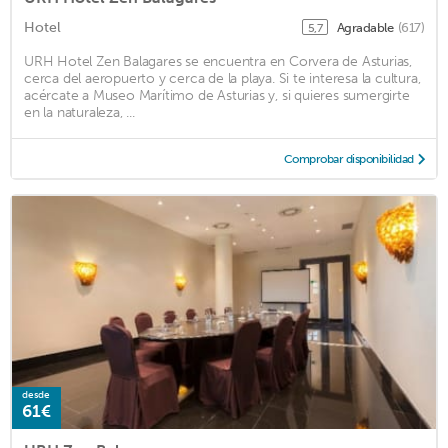
Hotel
Agradable
(617)
5,7
URH Hotel Zen Balagares se encuentra en Corvera de Asturias,
cerca del aeropuerto y cerca de la playa. Si te interesa la cultura,
acércate a Museo Marítimo de Asturias y, si quieres sumergirte
en la naturaleza, ...
Comprobar disponibilidad
desde
61€