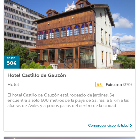
desde
50€
Hotel Castillo de Gauzón
Hotel
Fabuloso
(370)
8,5
El hotel Castillo de Gauzón está rodeado de jardines. Se
encuentra a solo 500 metros de la playa de Salinas, a 5 km a las
afueras de Avilés y a pocos pasos del centro de la ciudad. ...
Comprobar disponibilidad