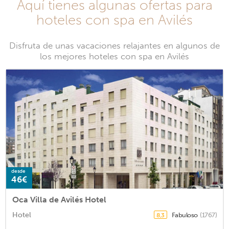
Aquí tienes algunas ofertas para
hoteles con spa en Avilés
Disfruta de unas vacaciones relajantes en algunos de
los mejores hoteles con spa en Avilés
desde
46€
Oca Villa de Avilés Hotel
Hotel
Fabuloso
(1767)
8,3