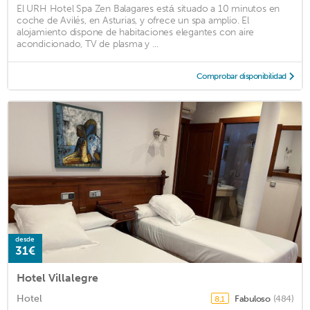
El URH Hotel Spa Zen Balagares está situado a 10 minutos en
coche de Avilés, en Asturias, y ofrece un spa amplio. El
alojamiento dispone de habitaciones elegantes con aire
acondicionado, TV de plasma y ...
Comprobar disponibilidad
desde
31€
Hotel Villalegre
Hotel
Fabuloso
(484)
8,1