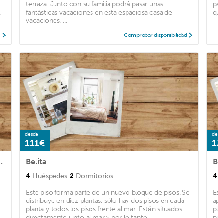
terraza. Junto con su familia podrá pasar unas
p
.
fantásticas vacaciones en esta espaciosa casa de
qu
vacaciones. ...
d
Comprobar disponibilidad
desde
de
111€
1
 with 3 Bedrooms and WiFi
Belita
B
4
Huéspedes
2
Dormitorios
4
Este piso forma parte de un nuevo bloque de pisos. Se
E
distribuye en diez plantas, sólo hay dos pisos en cada
a
planta y todos los pisos frente al mar. Están situados
p
directamente junto al mar y por lo tanto ...
p