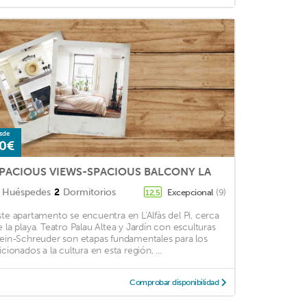
sde
0€
PACIOUS VIEWS-SPACIOUS BALCONY LA
Huéspedes
2
Dormitorios
Excepcional
(9)
12,5
ste apartamento se encuentra en L'Alfàs del Pi, cerca
e la playa. Teatro Palau Altea y Jardín con esculturas
lein-Schreuder son etapas fundamentales para los
icionados a la cultura en esta región, ...
Comprobar disponibilidad