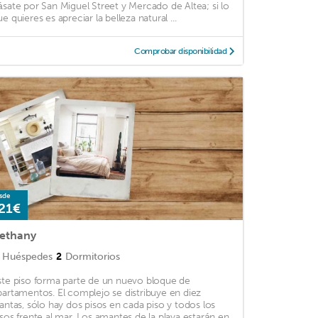
ásate por San Miguel Street y Mercado de Altea; si lo
e quieres es apreciar la belleza natural ...
Comprobar disponibilidad
sde
21€
ethany
Huéspedes
2
Dormitorios
ste piso forma parte de un nuevo bloque de
partamentos. El complejo se distribuye en diez
lantas, sólo hay dos pisos en cada piso y todos los
isos frente al mar. Los amantes de la playa estarán en