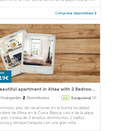
Comprobar disponibilidad
sde
19€
Beautiful apartment in Altea with 2 Bedrooms, WiFi and Outdoor swimming pool
Huéspedes
2
Dormitorios
Excepcional
(9)
9,9
uminoso piso de vacaciones en la bonita localidad
ostera de Altea, en la Costa Blanca, cerca de la playa.
l piso consta de 2 amplios dormitorios, 2 baños,
ocina y terraza tranquila con una gran vista ...