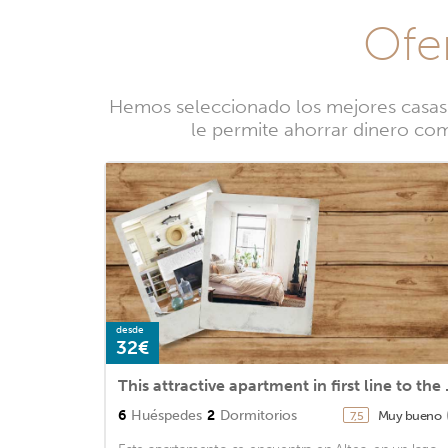
Ofer
Hemos seleccionado los mejores casas r
le permite ahorrar dinero comp
desde
32€
This attractive apartme
6
Huéspedes
2
Dormitorios
Muy bueno
7,5