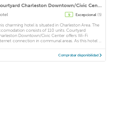
Courtyard Charleston Downtown/Civic Center
otel
Excepcional
(5)
9
his charming hotel is situated in Charleston Area. The
ccomodation consists of 110 units. Courtyard
harleston Downtown/Civic Center offers Wi-Fi
nternet connection in communal areas. As this hotel ...
Comprobar disponibilidad