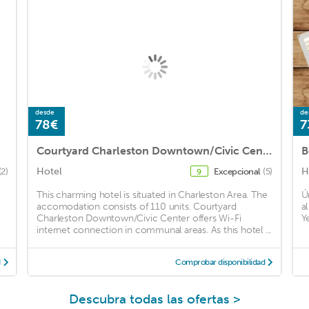
desde
de
78€
7
Courtyard Charleston Downtown/Civic Center
B
Hotel
H
(2)
Excepcional
(5)
9
This charming hotel is situated in Charleston Area. The
Ú
accomodation consists of 110 units. Courtyard
a
Charleston Downtown/Civic Center offers Wi-Fi
Y
internet connection in communal areas. As this hotel ...
d
Comprobar disponibilidad
Descubra todas las ofertas >