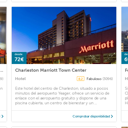
desde
de
72€
6
d by Marriott Charleston Downtown/Civic Center
Charleston Marriott Town Center
F
Hotel
H
39)
Fabuloso
(3096)
8,2
on
Este hotel del centro de Charleston, situado a pocos
S
minutos del aeropuerto Yeager, ofrece un servicio de
C
enlace con el aeropuerto gratuito y dispone de una
p
piscina cubierta, un centro de bienestar y un ...
H
d
Comprobar disponibilidad