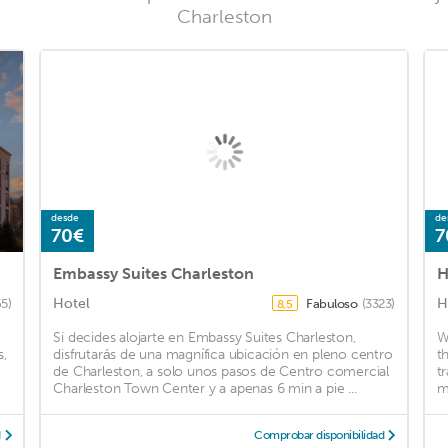
Charleston
desde
de
70€
7
Embassy Suites Charleston
H
Hotel
H
5)
Fabuloso
(3323)
8,5
Si decides alojarte en Embassy Suites Charleston,
W
s,
disfrutarás de una magnífica ubicación en pleno centro
t
de Charleston, a solo unos pasos de Centro comercial
t
Charleston Town Center y a apenas 6 min a pie ...
m
d
Comprobar disponibilidad