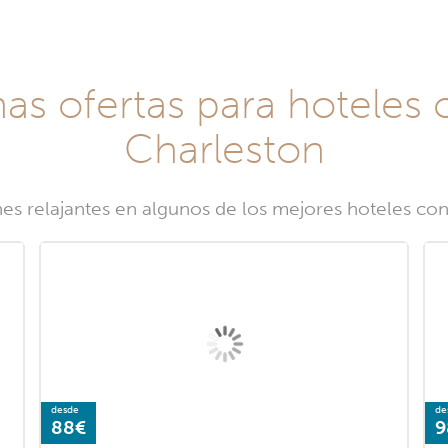
nas ofertas para hoteles
Charleston
nes relajantes en algunos de los mejores hoteles co
desde
de
88€
9