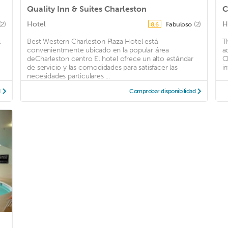
Quality Inn & Suites Charleston
Hotel
H
(2)
Fabuloso
(2)
8,6
l
Best Western Charleston Plaza Hotel está
T
convenientmente ubicado en la popular área
a
deCharleston centro El hotel ofrece un alto estándar
C
de servicio y las comodidades para satisfacer las
i
necesidades particulares ...
d
Comprobar disponibilidad