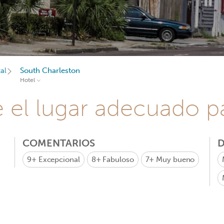
al
South Charleston
Hotel
e el lugar adecuado pa
COMENTARIOS
D
9+
Excepcional
8+
Fabuloso
7+
Muy bueno