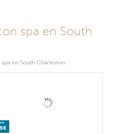
 con spa en South
n spa en South Charleston
sde
8€