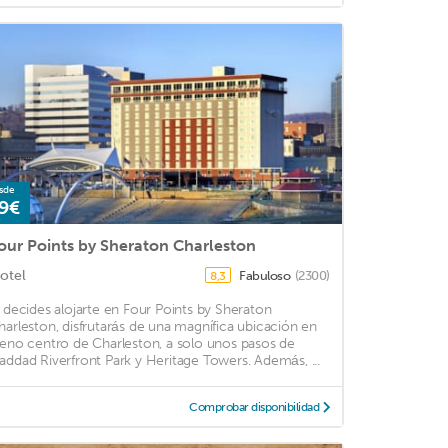
sde
9€
our Points by Sheraton Charleston
otel
Fabuloso
(2300)
8,3
i decides alojarte en Four Points by Sheraton
harleston, disfrutarás de una magnífica ubicación en
leno centro de Charleston, a solo unos pasos de
addad Riverfront Park y Heritage Towers. Además, ...
Comprobar disponibilidad