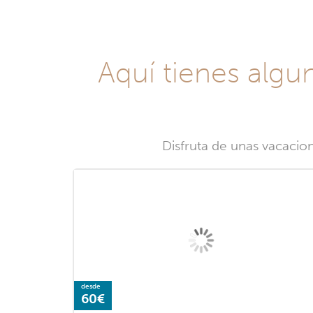
Aquí tienes algu
Disfruta de unas vacacio
desde
60€