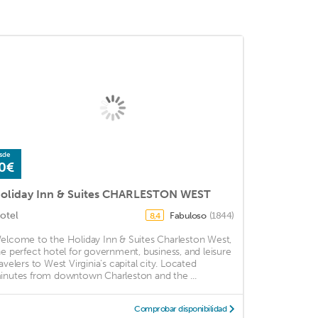
sde
0€
oliday Inn & Suites CHARLESTON WEST
otel
Fabuloso
(1844)
8,4
elcome to the Holiday Inn & Suites Charleston West,
he perfect hotel for government, business, and leisure
ravelers to West Virginia's capital city. Located
inutes from downtown Charleston and the ...
Comprobar disponibilidad