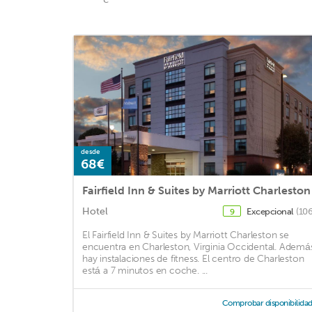
desde
68€
Fairfield Inn & Suites by Marriott Charleston
Hotel
Excepcional
(106
9
El Fairfield Inn & Suites by Marriott Charleston se
encuentra en Charleston, Virginia Occidental. Ademá
hay instalaciones de fitness. El centro de Charleston
está a 7 minutos en coche. ...
Comprobar disponibilida