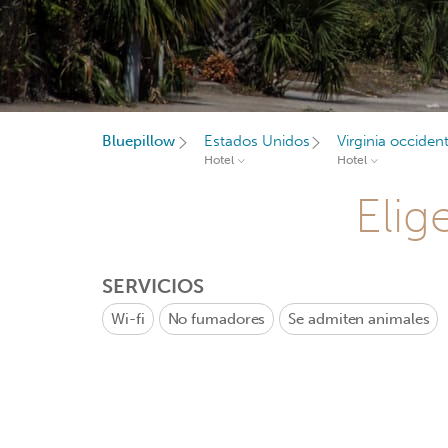
Bluepillow
Estados Unidos
Virginia occident
Hotel
Hotel
Elig
SERVICIOS
Wi-fi
No fumadores
Se admiten animales