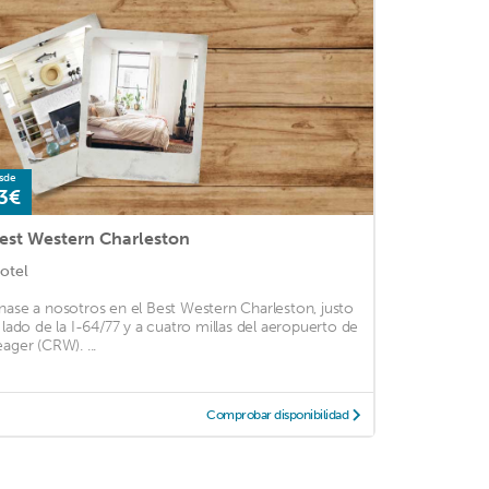
sde
3€
est Western Charleston
otel
nase a nosotros en el Best Western Charleston, justo
l lado de la I-64/77 y a cuatro millas del aeropuerto de
eager (CRW). ...
Comprobar disponibilidad