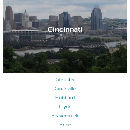
Cincinnati
Glouster
Circleville
Hubbard
Clyde
Beavercreek
Brice