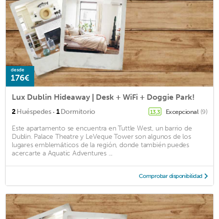
desde
176€
Lux Dublin Hideaway | Desk + WiFi + Doggie Park!
·
2
Huéspedes
1
Dormitorio
Excepcional
(9)
13,3
Este apartamento se encuentra en Tuttle West, un barrio de
Dublin. Palace Theatre y LeVeque Tower son algunos de los
lugares emblemáticos de la región, donde también puedes
acercarte a Aquatic Adventures ...
Comprobar disponibilidad