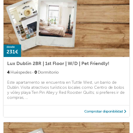
desde
231€
Lux Dublin 2BR | 1st Floor | W/D | Pet Friendly!
·
4
Huéspedes
0
Dormitorio
Este apartamento se encuentra en Tuttle West, un barrio de
Dublin. Visita atractivos turísticos locales como Centro de bolos
y vóley playa Ten Pin Alley y Red Rooster Quilts; si prefieres ir de
compras, ...
Comprobar disponibilidad