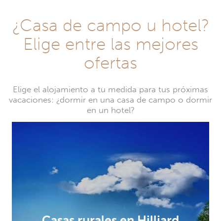
¿Casa de campo u hotel?
Elige entre las mejores
ofertas
Elige el alojamiento a tu medida para tus próximas
vacaciones: ¿dormir en una casa de campo o dormir
en un hotel?
Casas rurales en Hilliard