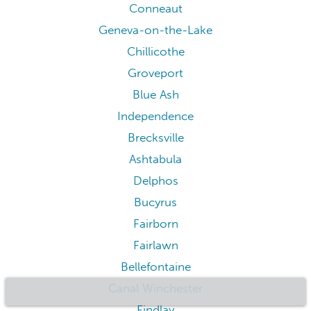
Conneaut
Geneva-on-the-Lake
Chillicothe
Groveport
Blue Ash
Independence
Brecksville
Ashtabula
Delphos
Bucyrus
Fairborn
Fairlawn
Bellefontaine
Canal Winchester
Findlay