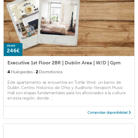
desde
246€
Executive 1st Floor 2BR | Dublin Area | W/D | Gym
·
4
Huéspedes
2
Dormitorios
Este apartamento se encuentra en Tuttle West, un barrio de
Dublin. Centro Histórico de Ohio y Auditorio Newport Music
Hall son etapas fundamentales para los aficionados a la cultura
en esta región, donde ...
Comprobar disponibilidad