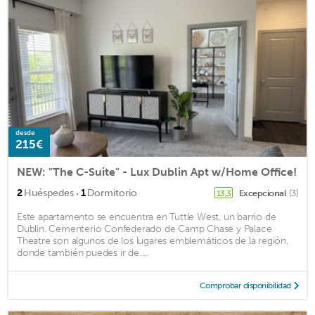
desde
215€
NEW: "The C-Suite" - Lux Dublin Apt w/Home Office!
·
2
Huéspedes
1
Dormitorio
Excepcional
(3)
13,3
Este apartamento se encuentra en Tuttle West, un barrio de
Dublin. Cementerio Confederado de Camp Chase y Palace
Theatre son algunos de los lugares emblemáticos de la región,
donde también puedes ir de ...
Comprobar disponibilidad