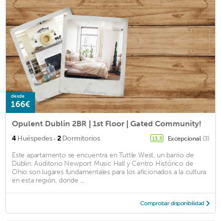
desde
166€
Opulent Dublin 2BR | 1st Floor | Gated Community!
·
4
Huéspedes
2
Dormitorios
Excepcional
(3)
13,3
Este apartamento se encuentra en Tuttle West, un barrio de
Dublin. Auditorio Newport Music Hall y Centro Histórico de
Ohio son lugares fundamentales para los aficionados a la cultura
en esta región, donde ...
Comprobar disponibilidad