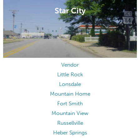
Star City
Vendor
Little Rock
Lonsdale
Mountain Home
Fort Smith
Mountain View
Russellville
Heber Springs