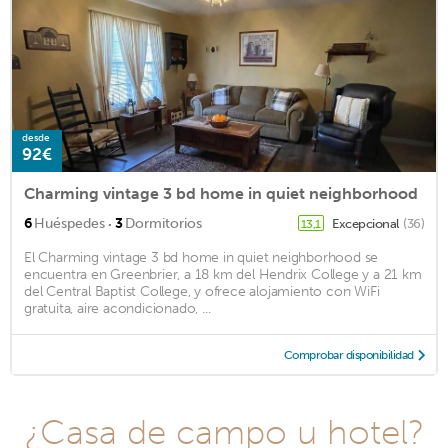
desde
92€
Charming vintage 3 bd home in quiet neighborhood
·
6
Huéspedes
3
Dormitorios
Excepcional
(36)
13,1
El Charming vintage 3 bd home in quiet neighborhood se
encuentra en Greenbrier, a 18 km del Hendrix College y a 21 km
del Central Baptist College, y ofrece alojamiento con WiFi
gratuita, aire acondicionado, ...
Comprobar disponibilidad
¿Casa de campo u hotel?