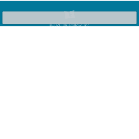
©2020 Bluepillow, Inc.
Publicar tu alojamiento
Sobre nosotros
Política de privacidad
Términos y condiciones
Preguntas frecuentes
Revista de prensa
Blog
Carreras
Contáctanos
BluepillowAI