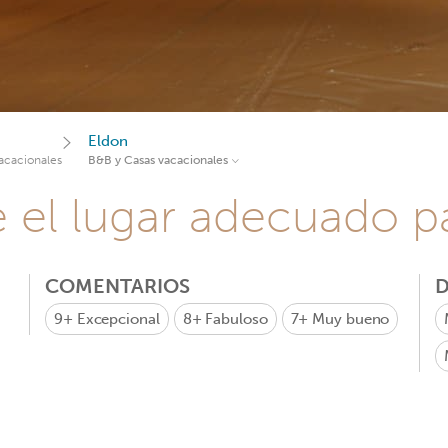
Eldon
acacionales
B&B y Casas vacacionales
e el lugar adecuado pa
COMENTARIOS
D
9+
Excepcional
8+
Fabuloso
7+
Muy bueno