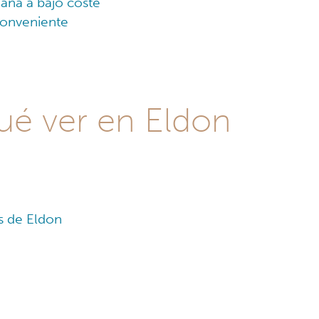
ana a bajo coste
conveniente
qué ver en Eldon
és de Eldon