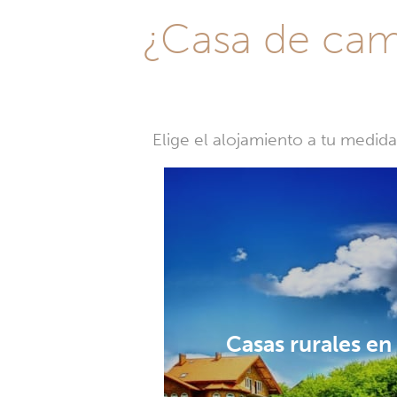
¿Casa de camp
Elige el alojamiento a tu medid
Casas rurales en