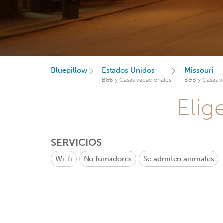
Bluepillow
Estados Unidos
Missouri
B&B y Casas vacacionales
B&B y Casas v
Elig
SERVICIOS
Wi-fi
No fumadores
Se admiten animales