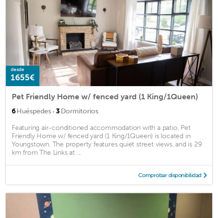
desde
1655€
Pet Friendly Home w/ fenced yard (1 King/1Queen)
·
6
Huéspedes
3
Dormitorios
Featuring air-conditioned accommodation with a patio, Pet
Friendly Home w/ fenced yard (1 King/1Queen) is located in
Youngstown. The property features quiet street views, and is 29
km from The Links at ...
Comprobar disponibilidad