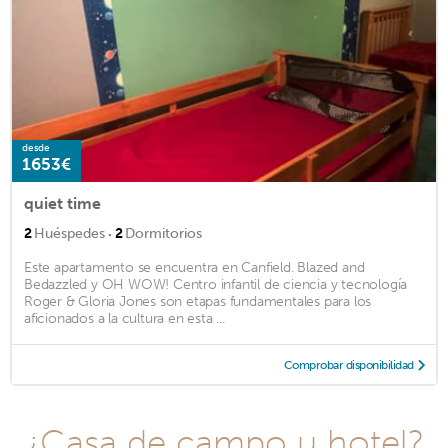
desde
1653€
quiet time
·
2
Huéspedes
2
Dormitorios
Este apartamento se encuentra en Canfield. Blazed and
Bedazzled y OH WOW! Centro infantil de ciencia y tecnología
Roger & Gloria Jones son etapas fundamentales para los
aficionados a la cultura en esta ...
Comprobar disponibilidad
¿Casa de campo u hotel?