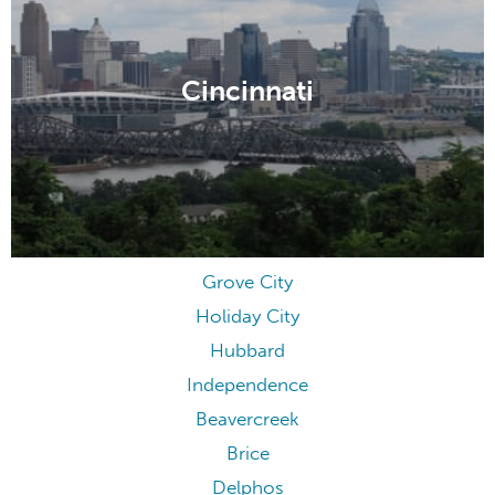
Cincinnati
Grove City
Holiday City
Hubbard
Independence
Beavercreek
Brice
Delphos